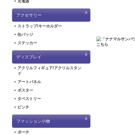
充電器
2020.6.5
「初音ミク
した！
アクセサリー
2020.5.8
「SNOW
ストラップ/キーホルダー
販を開始しました！
2019.11.1
音楽RP
缶バッジ
ラストが登場してお
ステッカー
2019.5.10
「初音ミ
ディスプレイ
2019.4.26
「初音ミ
特設ページを公開し
アクリルフィギュア/アクリルスタン
2019.4.26
「初音ミ
ド
た！
アートパネル
2019.4.26
「初音ミ
ポスター
2018.7.13
「デジモンア
タペストリー
開しました！
ピンチ
2018.6.7
サーバー移行
できない状態となり
ファッション小物
2018.6.1
「SNOW
2018.2.28
「SNOW
ポーチ