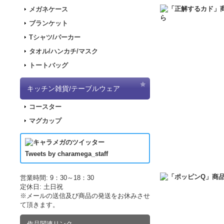
2017.11.30
「ナナマ
メガネケース
2017.11.22
「パンダ
ブランケット
2017.11.17
「デジモ
Tシャツ/パーカー
2017.09.08
「きもし
タオル/ハンカチ/マスク
2017.07.19
「LUP
トートバッグ
2017.07.07
「正解す
2017.06.19
「LUP
キッチン雑貨/テーブルウェア
した！
コースター
2017.04.21
「LUPI
マグカップ
2017.04.21
「LUP
2017.03.29
アニメ｢
2017.03.18
アニメ｢
Tweets by charamega_staff
2017.03.14
アニメ｢
2017.02.15
ポッピン
営業時間: 9：30～18：30
定休日: 土日祝
2017.02.10
ポッピン
※メールの送信及び商品の発送をお休みさせ
2017.02.02
ポッピン
て頂きます。
2016.12.10
販売サイ
作品関連リンク