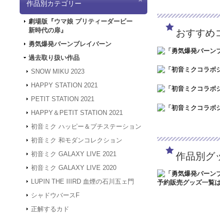
作品別カテゴリー
「5/3（金）～5
は4/30～5/2の
劇場版『ウマ娘 プリティーダービー
ど何卒よろしくお願
新時代の扉』
おすすめ
2024.3.12
「勇気爆
2024.1.4
【新年のご
勇気爆発バーンブレイバーン
被災地の皆様の安全
過去取り扱い作品
年度も何卒よろしく
2023.12.27
【年末年
SNOW MIKU 2023
24年1月3日（水
HAPPY STATION 2021
は、2024年1月
何卒よろしくお願い
PETIT STATION 2021
2023.4.16
【GW休業
HAPPY＆PETIT STATION 2021
間、GW休業となり
させていただきます
初音ミク ハッピー＆プチステーション
2023.2.15
「SNOW
初音ミク 和モダンコレクション
2023.2.6
「SNOW 
初音ミク GALAXY LIVE 2021
作品別グ
2022.1.19
メンテナン
スできない状態とな
初音ミク GALAXY LIVE 2020
2022.1.7
システムメン
LUPIN THE IIIRD 血煙の石川五ェ門
アクセスできない状
す。
シャドウバースF
2021.12.20
「GAL
正解するカド
2021.12.7
サーバーメ
にアクセスできない