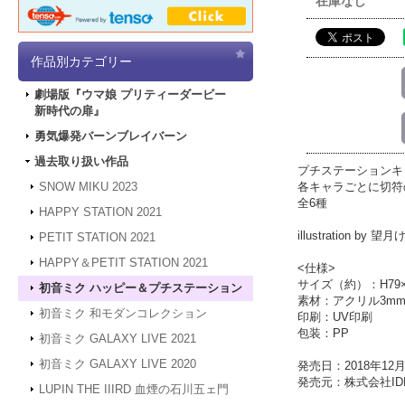
在庫なし
作品別カテゴリー
劇場版『ウマ娘 プリティーダービー
新時代の扉』
勇気爆発バーンブレイバーン
過去取り扱い作品
プチステーションキ
各キャラごとに切符
SNOW MIKU 2023
全6種
HAPPY STATION 2021
illustration by 望
PETIT STATION 2021
HAPPY＆PETIT STATION 2021
<仕様>
サイズ（約）：H79×
初音ミク ハッピー＆プチステーション
素材：アクリル3m
初音ミク 和モダンコレクション
印刷：UV印刷
包装：PP
初音ミク GALAXY LIVE 2021
初音ミク GALAXY LIVE 2020
発売日：2018年12
発売元：株式会社IDE
LUPIN THE IIIRD 血煙の石川五ェ門