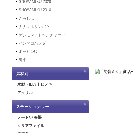
SNOW MIKU 2020
す。
SNOW MIKU 2018
2021.12.6
「初音ミク 
きもしば
二次受注を開始しま
2021.10.29
「初音ミク
ナナマルサンバツ
売を開始しました！
デジモンアドベンチャー tri.
2021.10.12
「GAL
パンダコパンダ
2021.10.9
ご好評につ
ポッピンQ
2021.10.9
「GALA
鬼平
2021.9.17
「GALA
2021.7.7
東京オリン
素材別
2021.5.31
正午をも
2021.4.2
『初音ミク
木製（四万十ヒノキ）
2021.4.1
4/2（金
アクリル
2021.4.1
4/2（金
実施します。
2020.10.1
PayPa
ステーショナリー
2020.9.18
「GALA
ノート/メモ帳
2020.9.4
「GALAX
クリアファイル
2020.6.5
「初音ミク