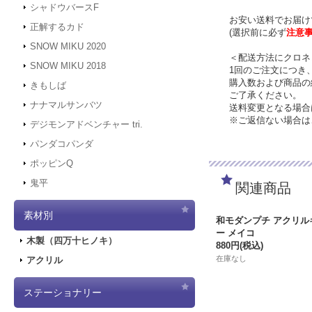
シャドウバースF
お安い送料でお届け
正解するカド
(選択前に必ず
注意
SNOW MIKU 2020
＜配送方法にクロネ
SNOW MIKU 2018
1回のご注文につき
購入数および商品の
きもしば
ご了承ください。
ナナマルサンバツ
送料変更となる場合
※ご返信ない場合は
デジモンアドベンチャー tri.
パンダコパンダ
ポッピンQ
鬼平
関連商品
素材別
和モダンプチ アクリル
ー メイコ
木製（四万十ヒノキ）
880円
(税込)
在庫なし
アクリル
ステーショナリー