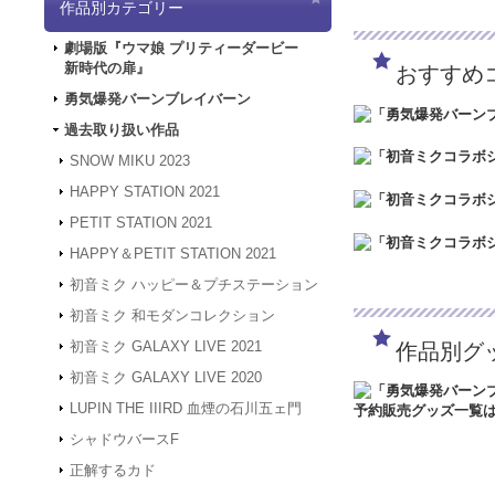
作品別カテゴリー
「5/3（金）～5
は4/30～5/2の
劇場版『ウマ娘 プリティーダービー
ど何卒よろしくお願
新時代の扉』
おすすめ
2024.3.12
「勇気爆
2024.1.4
【新年のご
勇気爆発バーンブレイバーン
被災地の皆様の安全
過去取り扱い作品
年度も何卒よろしく
2023.12.27
【年末年
SNOW MIKU 2023
24年1月3日（水
HAPPY STATION 2021
は、2024年1月
何卒よろしくお願い
PETIT STATION 2021
2023.4.16
【GW休業
HAPPY＆PETIT STATION 2021
間、GW休業となり
させていただきます
初音ミク ハッピー＆プチステーション
2023.2.15
「SNOW
初音ミク 和モダンコレクション
2023.2.6
「SNOW 
初音ミク GALAXY LIVE 2021
作品別グ
2022.1.19
メンテナン
スできない状態とな
初音ミク GALAXY LIVE 2020
2022.1.7
システムメン
LUPIN THE IIIRD 血煙の石川五ェ門
アクセスできない状
す。
シャドウバースF
2021.12.20
「GAL
正解するカド
2021.12.7
サーバーメ
にアクセスできない