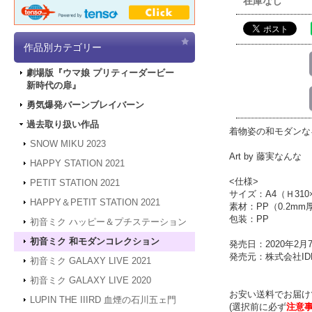
在庫なし
作品別カテゴリー
劇場版『ウマ娘 プリティーダービー
新時代の扉』
勇気爆発バーンブレイバーン
過去取り扱い作品
着物姿の和モダンな
SNOW MIKU 2023
Art by 藤実なんな
HAPPY STATION 2021
<仕様>
PETIT STATION 2021
サイズ：A4（Ｈ310
HAPPY＆PETIT STATION 2021
素材：PP（0.2mm
包装：PP
初音ミク ハッピー＆プチステーション
初音ミク 和モダンコレクション
発売日：2020年2月
発売元：株式会社IDE
初音ミク GALAXY LIVE 2021
初音ミク GALAXY LIVE 2020
お安い送料でお届け
LUPIN THE IIIRD 血煙の石川五ェ門
(選択前に必ず
注意