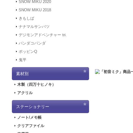
SNOW MIKU 2020
す。
SNOW MIKU 2018
2021.12.6
「初音ミク 
きもしば
二次受注を開始しま
2021.10.29
「初音ミク
ナナマルサンバツ
売を開始しました！
デジモンアドベンチャー tri.
2021.10.12
「GAL
パンダコパンダ
2021.10.9
ご好評につ
ポッピンQ
2021.10.9
「GALA
鬼平
2021.9.17
「GALA
2021.7.7
東京オリン
素材別
2021.5.31
正午をも
2021.4.2
『初音ミク
木製（四万十ヒノキ）
2021.4.1
4/2（金
アクリル
2021.4.1
4/2（金
実施します。
2020.10.1
PayPa
ステーショナリー
2020.9.18
「GALA
ノート/メモ帳
2020.9.4
「GALAX
クリアファイル
2020.6.5
「初音ミク