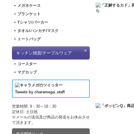
2017.11.30
「ナナマ
メガネケース
2017.11.22
「パンダ
ブランケット
2017.11.17
「デジモ
Tシャツ/パーカー
2017.09.08
「きもし
タオル/ハンカチ/マスク
2017.07.19
「LUP
トートバッグ
2017.07.07
「正解す
2017.06.19
「LUP
キッチン雑貨/テーブルウェア
した！
コースター
2017.04.21
「LUPI
マグカップ
2017.04.21
「LUP
2017.03.29
アニメ｢
2017.03.18
アニメ｢
Tweets by charamega_staff
2017.03.14
アニメ｢
2017.02.15
ポッピン
営業時間: 9：30～18：30
定休日: 土日祝
2017.02.10
ポッピン
※メールの送信及び商品の発送をお休みさせ
2017.02.02
ポッピン
て頂きます。
2016.12.10
販売サイ
作品関連リンク