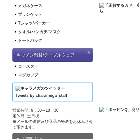
2017.11.30
「ナナマ
メガネケース
2017.11.22
「パンダ
ブランケット
2017.11.17
「デジモ
Tシャツ/パーカー
2017.09.08
「きもし
タオル/ハンカチ/マスク
2017.07.19
「LUP
トートバッグ
2017.07.07
「正解す
2017.06.19
「LUP
キッチン雑貨/テーブルウェア
した！
コースター
2017.04.21
「LUPI
マグカップ
2017.04.21
「LUP
2017.03.29
アニメ｢
2017.03.18
アニメ｢
Tweets by charamega_staff
2017.03.14
アニメ｢
2017.02.15
ポッピン
営業時間: 9：30～18：30
定休日: 土日祝
2017.02.10
ポッピン
※メールの送信及び商品の発送をお休みさせ
2017.02.02
ポッピン
て頂きます。
2016.12.10
販売サイ
作品関連リンク