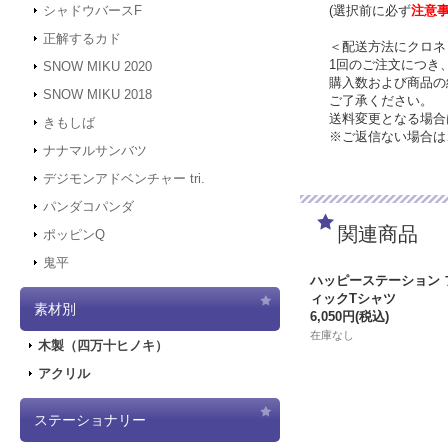
(選択前に必ず
注意
シャドウバースF
正解するカド
＜配送方法にクロネ
1回のご注文につき
SNOW MIKU 2020
購入数および商品の
SNOW MIKU 2018
ご了承ください。
送料変更となる場合
きもしば
※ご返信ない場合は
ナナマルサンバツ
デジモンアドベンチャー tri.
パンダコパンダ
関連商品
ポッピンQ
鬼平
ハッピーステーション 
ィックTシャツ
素材別
6,050円
(税込)
在庫なし
木製（四万十ヒノキ）
アクリル
ステーショナリー