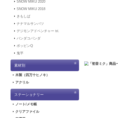
SNOW MIKU 2020
す。
SNOW MIKU 2018
2021.12.6
「初音ミク 
きもしば
二次受注を開始しま
2021.10.29
「初音ミク
ナナマルサンバツ
売を開始しました！
デジモンアドベンチャー tri.
2021.10.12
「GAL
パンダコパンダ
2021.10.9
ご好評につ
ポッピンQ
2021.10.9
「GALA
鬼平
2021.9.17
「GALA
2021.7.7
東京オリン
素材別
2021.5.31
正午をも
2021.4.2
『初音ミク
木製（四万十ヒノキ）
2021.4.1
4/2（金
アクリル
2021.4.1
4/2（金
実施します。
2020.10.1
PayPa
ステーショナリー
2020.9.18
「GALA
ノート/メモ帳
2020.9.4
「GALAX
クリアファイル
2020.6.5
「初音ミク