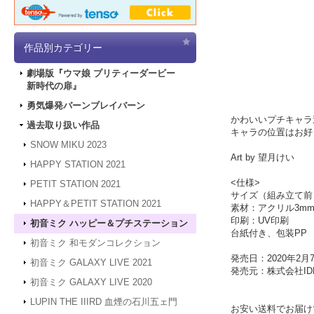
作品別カテゴリー
劇場版『ウマ娘 プリティーダービー
新時代の扉』
勇気爆発バーンブレイバーン
かわいいプチキャラ
過去取り扱い作品
キャラの位置はお好
SNOW MIKU 2023
Art by 望月けい
HAPPY STATION 2021
<仕様>
PETIT STATION 2021
サイズ（組み立て前）：
HAPPY＆PETIT STATION 2021
素材：アクリル3m
印刷：UV印刷
初音ミク ハッピー＆プチステーション
台紙付き、包装PP
初音ミク 和モダンコレクション
発売日：2020年2月
初音ミク GALAXY LIVE 2021
発売元：株式会社IDE
初音ミク GALAXY LIVE 2020
LUPIN THE IIIRD 血煙の石川五ェ門
お安い送料でお届け