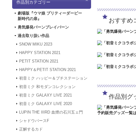
作品別カテゴリー
「5/3（金）～5
は4/30～5/2の
劇場版『ウマ娘 プリティーダービー
ど何卒よろしくお願
新時代の扉』
おすすめ
2024.3.12
「勇気爆
2024.1.4
【新年のご
勇気爆発バーンブレイバーン
被災地の皆様の安全
過去取り扱い作品
年度も何卒よろしく
2023.12.27
【年末年
SNOW MIKU 2023
24年1月3日（水
HAPPY STATION 2021
は、2024年1月
何卒よろしくお願い
PETIT STATION 2021
2023.4.16
【GW休業
HAPPY＆PETIT STATION 2021
間、GW休業となり
させていただきます
初音ミク ハッピー＆プチステーション
2023.2.15
「SNOW
初音ミク 和モダンコレクション
2023.2.6
「SNOW 
初音ミク GALAXY LIVE 2021
作品別グ
2022.1.19
メンテナン
スできない状態とな
初音ミク GALAXY LIVE 2020
2022.1.7
システムメン
LUPIN THE IIIRD 血煙の石川五ェ門
アクセスできない状
す。
シャドウバースF
2021.12.20
「GAL
正解するカド
2021.12.7
サーバーメ
にアクセスできない