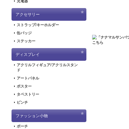
充電器
2020.6.5
「初音ミク
した！
アクセサリー
2020.5.8
「SNOW
ストラップ/キーホルダー
販を開始しました！
2019.11.1
音楽RP
缶バッジ
ラストが登場してお
ステッカー
2019.5.10
「初音ミ
ディスプレイ
2019.4.26
「初音ミ
特設ページを公開し
アクリルフィギュア/アクリルスタン
2019.4.26
「初音ミ
ド
た！
アートパネル
2019.4.26
「初音ミ
ポスター
2018.7.13
「デジモンア
タペストリー
開しました！
ピンチ
2018.6.7
サーバー移行
できない状態となり
ファッション小物
2018.6.1
「SNOW
2018.2.28
「SNOW
ポーチ