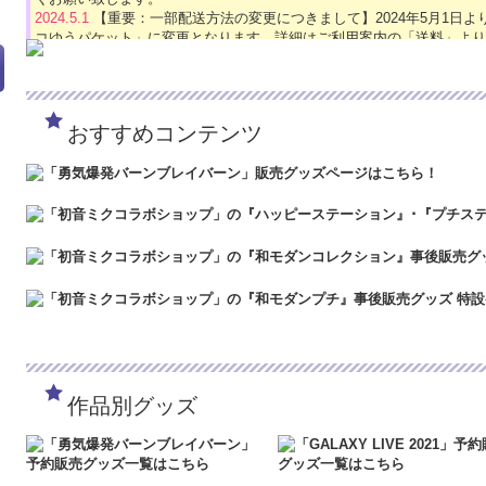
2024.5.1
【重要：一部配送方法の変更につきまして】2024年5月1日
コゆうパケット」に変更となります。詳細はご利用案内の「送料」より
2024.4.16
【GW休業のお知らせ】誠に勝手ながら、キャラメガECサイトは2
「5/3（金）～5/6（月）」の間、GW休業となります。期間中に頂き
は4/30～5/2の間、および5/7以降に順次ご対応させていただきます
ど何卒よろしくお願い致します。
おすすめコンテンツ
2024.3.12
「勇気爆発バーンブレイバーン」各種グッズ予約受付中です
2024.1.4
【新年のご挨拶】令和6年能登半島地震により被災された方々
被災地の皆様の安全を心よりお祈り申し上げます。キャラメガECサイ
年度も何卒よろしくお願いいたします。
2023.12.27
【年末年始休業のお知らせ】誠に勝手ながら、キャラメガECサ
24年1月3日（水）の間、年末年始休業となります。期間中に頂きまし
は、2024年1月4日（木）より、順次ご対応させていただきます。ご
何卒よろしくお願い致します。
2023.4.16
【GW休業のお知らせ】誠に勝手ながら、キャラメガECサイトは
間、GW休業となります。期間中に頂きましたご注文・お問い合わせにつ
させていただきます。ご迷惑をおかけいたしますが、ご理解のほど何卒
2023.2.15
「SNOW MIKU 2023」販売グッズ事後通販を開始しました
2023.2.6
「SNOW MIKU 2023」予約販売グッズ特設ページを公開し
作品別グッズ
2022.1.19
メンテナンスに伴いまして、2022年1月26日（水）AM6:00
スできない状態となります。ご迷惑をおかけいたしますが、ご了承のほ
2022.1.7
システムメンテナンスに伴いまして、2022年1月19日（水）AM
アクセスできない状態となります。ご迷惑をおかけいたしますが、ご
す。