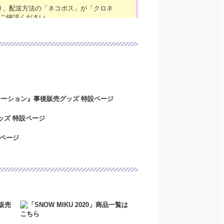
より、配送方法の「ネコポス」が「クロネ
ご確認ください。
024年「4/27（土）～4/29（月）」
ましたご注文・お問い合わせにつきまして
。ご迷惑をおかけいたしますが、ご理解のほ
！
に心よりお見舞い申し上げますと共に、
トは本日より稼働いたしております。本
イトは、2023年12月29日（金）～20
たご注文・お問い合わせにつきまして
迷惑をおかけいたしますが、ご理解のほど
2024年4月27日（土）～5/7（日）の
きましては5/8（月）より順次ご対応
よろしくお願い致します。
！
ました！
～AM7:00の間、一時的にサイトにアクセ
ど何卒よろしくお願いいたします。
6:00～AM7:30の間、一時的にサイトに
了承のほど何卒よろしくお願いいたしま