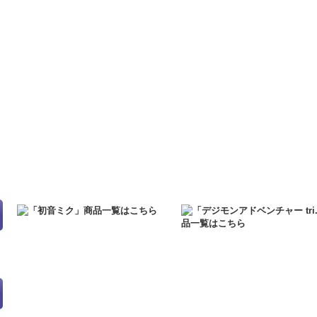
2021.12.20
「GALAXY LIVE 2021」予約販売グッズの二次受注を終
2021.12.7
サーバーメンテナンスに伴いまして、2021年12月15日（水）A
にアクセスできない状態となります。ご迷惑をおかけいたしますが、ご
す。
2021.12.6
「初音ミク GALAXY LIVE 2021」OFFICIAL COMPIL
二次受注を開始しました！
2021.10.29
「初音ミク GALAXY LIVE 2021」OFFICIAL COMPIL
売を開始しました！
2021.10.12
「GALAXY LIVE 2021」の開催日が公開されました！
2021.10.9
ご好評につき「GALAXY LIVE 2021」予約販売グッズの
2021.10.9
「GALAXY LIVE 2021」予約販売グッズの一次受注を終了
2021.9.17
「GALAXY LIVE 2021」予約販売グッズ特設ページを公開
2021.7.7
東京オリンピックに伴うお届け遅延の可能性について
2021.5.31
正午をもちまして、送料無料キャンペーンを終了いたしまし
2021.4.2
『初音ミクコラボショップ2021』の事後通販を開始しました
2021.4.1
4/2（金）正午～『初音ミクコラボショップ2021』で販売し
2021.4.1
4/2（金）正午～5/31（月）正午まで、6,000円以上お買
実施します。
2020.10.1
PayPayオンライン決済に対応しました！
2020.9.18
「GALAXY LIVE 2020」予約販売グッズ特設ページを公開