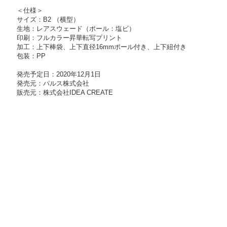
＜仕様＞
サイズ：B2 （横型）
生地：レアスウェード（ポール：塩ビ）
印刷：フルカラー昇華転写プリント
加工：上下棒袋、上下直径16mmポール付き、上下紐付き
包装：PP
発売予定日：2020年12月1日
発売元：パルス株式会社
販売元：株式会社IDEA CREATE