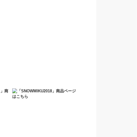
了いたしました。
M6:00～AM7:00の間、一時的にサイト
了承のほど何卒よろしくお願いいたしま
ATION ALBUM（オフィシャルCD）の予約販売
ATION ALBUM（オフィシャルCD）の予約販
詳しくは公式サイトをご覧ください。
二次受注を開始いたしました！
いたしました。
しました！
た。
！
た新商品を販売開始いたします。
い上げに限り送料が無料となるキャンペーンを
しました！