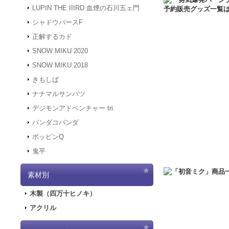
2022.1.7
システムメン
LUPIN THE IIIRD 血煙の石川五ェ門
アクセスできない状
す。
シャドウバースF
2021.12.20
「GAL
正解するカド
2021.12.7
サーバーメ
にアクセスできない
SNOW MIKU 2020
す。
SNOW MIKU 2018
2021.12.6
「初音ミク 
きもしば
二次受注を開始しま
2021.10.29
「初音ミク
ナナマルサンバツ
売を開始しました！
デジモンアドベンチャー tri.
2021.10.12
「GAL
パンダコパンダ
2021.10.9
ご好評につ
ポッピンQ
2021.10.9
「GALA
鬼平
2021.9.17
「GALA
2021.7.7
東京オリン
素材別
2021.5.31
正午をも
2021.4.2
『初音ミク
木製（四万十ヒノキ）
2021.4.1
4/2（金
アクリル
2021.4.1
4/2（金
実施します。