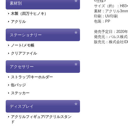
<仕様>
素材別
サイズ（約）：H83×
素材：アクリル3m
木製（四万十ヒノキ）
印刷：UV印刷
包装：PP
アクリル
発売予定日：2020年
ステーショナリー
発売元：パルス株式
販売元：株式会社IDE
ノート/メモ帳
クリアファイル
アクセサリー
ストラップ/キーホルダー
缶バッジ
ステッカー
ディスプレイ
アクリルフィギュア/アクリルスタン
ド