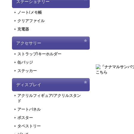
2020.10.1
PayPa
ステーショナリー
2020.9.18
「GALA
ノート/メモ帳
2020.9.4
「GALAX
クリアファイル
2020.6.5
「初音ミク
充電器
2020.6.5
「初音ミク
した！
アクセサリー
2020.5.8
「SNOW
ストラップ/キーホルダー
販を開始しました！
2019.11.1
音楽RP
缶バッジ
ラストが登場してお
ステッカー
2019.5.10
「初音ミ
ディスプレイ
2019.4.26
「初音ミ
特設ページを公開し
アクリルフィギュア/アクリルスタン
2019.4.26
「初音ミ
ド
た！
アートパネル
2019.4.26
「初音ミ
ポスター
2018.7.13
「デジモンア
タペストリー
開しました！