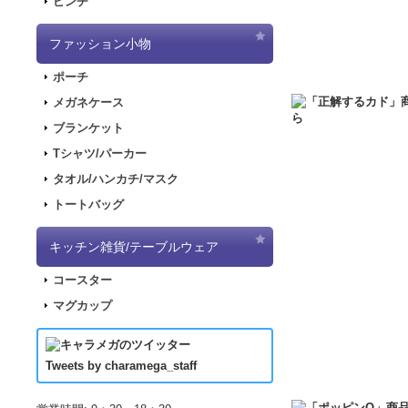
ピンチ
2018.6.7
サーバー移行
できない状態となり
ファッション小物
2018.6.1
「SNOW
2018.2.28
「SNOW
ポーチ
2017.11.30
「ナナマ
メガネケース
2017.11.22
「パンダ
ブランケット
2017.11.17
「デジモ
Tシャツ/パーカー
2017.09.08
「きもし
タオル/ハンカチ/マスク
2017.07.19
「LUP
トートバッグ
2017.07.07
「正解す
2017.06.19
「LUP
キッチン雑貨/テーブルウェア
した！
コースター
2017.04.21
「LUPI
マグカップ
2017.04.21
「LUP
2017.03.29
アニメ｢
2017.03.18
アニメ｢
Tweets by charamega_staff
2017.03.14
アニメ｢
2017.02.15
ポッピン