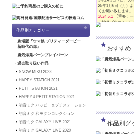
5年1月5日（日）
25年1月6日（月
くお願い致します。
2024.5.1
【重要：一
コゆうパケット」に
2024.4.16
【GW休業
作品別カテゴリー
「5/3（金）～5
は4/30～5/2の
劇場版『ウマ娘 プリティーダービー
ど何卒よろしくお願
新時代の扉』
おすすめ
2024.3.12
「勇気爆
2024.1.4
【新年のご
勇気爆発バーンブレイバーン
被災地の皆様の安全
過去取り扱い作品
年度も何卒よろしく
2023.12.27
【年末年
SNOW MIKU 2023
24年1月3日（水
HAPPY STATION 2021
は、2024年1月
何卒よろしくお願い
PETIT STATION 2021
2023.4.16
【GW休業
HAPPY＆PETIT STATION 2021
間、GW休業となり
させていただきます
初音ミク ハッピー＆プチステーション
2023.2.15
「SNOW
初音ミク 和モダンコレクション
2023.2.6
「SNOW 
初音ミク GALAXY LIVE 2021
作品別グ
2022.1.19
メンテナン
スできない状態とな
初音ミク GALAXY LIVE 2020