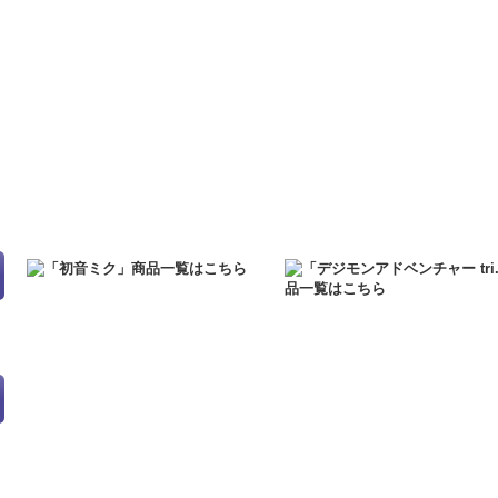
す。
2021.12.6
「初音ミク GALAXY LIVE 2021」OFFICIAL COMPIL
二次受注を開始しました！
2021.10.29
「初音ミク GALAXY LIVE 2021」OFFICIAL COMPIL
売を開始しました！
2021.10.12
「GALAXY LIVE 2021」の開催日が公開されました！
2021.10.9
ご好評につき「GALAXY LIVE 2021」予約販売グッズの
2021.10.9
「GALAXY LIVE 2021」予約販売グッズの一次受注を終了
2021.9.17
「GALAXY LIVE 2021」予約販売グッズ特設ページを公開
2021.7.7
東京オリンピックに伴うお届け遅延の可能性について
2021.5.31
正午をもちまして、送料無料キャンペーンを終了いたしまし
2021.4.2
『初音ミクコラボショップ2021』の事後通販を開始しました
2021.4.1
4/2（金）正午～『初音ミクコラボショップ2021』で販売し
2021.4.1
4/2（金）正午～5/31（月）正午まで、6,000円以上お買
実施します。
2020.10.1
PayPayオンライン決済に対応しました！
2020.9.18
「GALAXY LIVE 2020」予約販売グッズ特設ページを公開
2020.9.4
「GALAXY LIVE 2020」グッズ特設ページを公開しました！
2020.6.5
「初音ミクコラボショップ」の『プチステーション』にアク