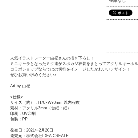
在庫なし
人気イラストレーター由杞さんの描き下ろし！
ミニキャラとなったミク達がスポカジ衣装をまとってアクリルキーホ
コラボショップならではの切符をイメージしたかわいいデザイン！
ぜひお買い求めください♪
Art by 由杞
<仕様>
サイズ（約）：H70×W70mm 以内程度
素材：アクリル3mm（台紙：紙）
印刷：UV印刷
包装：PP
発売日：2021年2月26日
発売元：株式会社IDEA CREATE