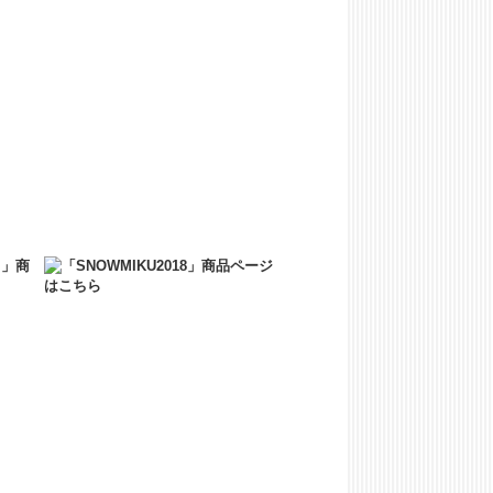
ATION ALBUM（オフィシャルCD）の予約販売
ATION ALBUM（オフィシャルCD）の予約販
詳しくは公式サイトをご覧ください。
二次受注を開始いたしました！
いたしました。
しました！
た。
！
た新商品を販売開始いたします。
い上げに限り送料が無料となるキャンペーンを
しました！
リルジオラマが登場しました！