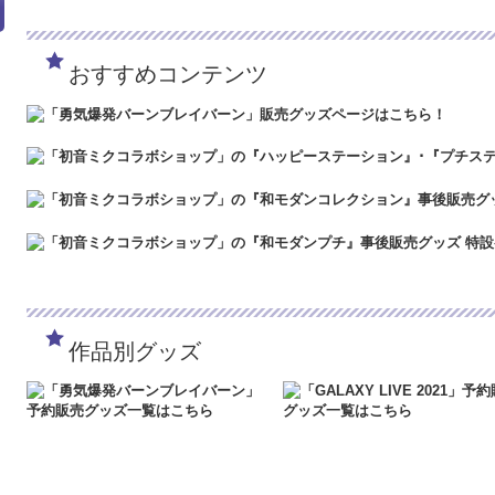
「5/3（金）～5/6（月）」の間、GW休業となります。期間中に頂き
は4/30～5/2の間、および5/7以降に順次ご対応させていただきます
ど何卒よろしくお願い致します。
おすすめコンテンツ
2024.3.12
「勇気爆発バーンブレイバーン」各種グッズ予約受付中です
2024.1.4
【新年のご挨拶】令和6年能登半島地震により被災された方々
被災地の皆様の安全を心よりお祈り申し上げます。キャラメガECサイ
年度も何卒よろしくお願いいたします。
2023.12.27
【年末年始休業のお知らせ】誠に勝手ながら、キャラメガECサ
24年1月3日（水）の間、年末年始休業となります。期間中に頂きまし
は、2024年1月4日（木）より、順次ご対応させていただきます。ご
何卒よろしくお願い致します。
2023.4.16
【GW休業のお知らせ】誠に勝手ながら、キャラメガECサイトは
間、GW休業となります。期間中に頂きましたご注文・お問い合わせにつ
させていただきます。ご迷惑をおかけいたしますが、ご理解のほど何卒
2023.2.15
「SNOW MIKU 2023」販売グッズ事後通販を開始しました
2023.2.6
「SNOW MIKU 2023」予約販売グッズ特設ページを公開し
作品別グッズ
2022.1.19
メンテナンスに伴いまして、2022年1月26日（水）AM6:00
スできない状態となります。ご迷惑をおかけいたしますが、ご了承のほ
2022.1.7
システムメンテナンスに伴いまして、2022年1月19日（水）AM
アクセスできない状態となります。ご迷惑をおかけいたしますが、ご
す。
2021.12.20
「GALAXY LIVE 2021」予約販売グッズの二次受注を終
2021.12.7
サーバーメンテナンスに伴いまして、2021年12月15日（水）A
にアクセスできない状態となります。ご迷惑をおかけいたしますが、ご