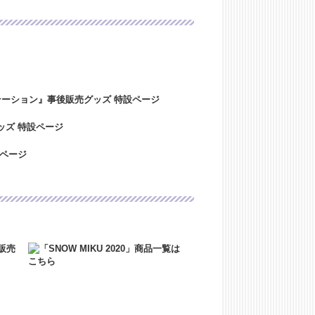
ましたご注文・お問い合わせにつきまして
。ご迷惑をおかけいたしますが、ご理解のほ
！
に心よりお見舞い申し上げますと共に、
トは本日より稼働いたしております。本
イトは、2023年12月29日（金）～20
たご注文・お問い合わせにつきまして
迷惑をおかけいたしますが、ご理解のほど
2024年4月27日（土）～5/7（日）の
きましては5/8（月）より順次ご対応
よろしくお願い致します。
！
ました！
～AM7:00の間、一時的にサイトにアクセ
ど何卒よろしくお願いいたします。
6:00～AM7:30の間、一時的にサイトに
了承のほど何卒よろしくお願いいたしま
了いたしました。
M6:00～AM7:00の間、一時的にサイト
了承のほど何卒よろしくお願いいたしま