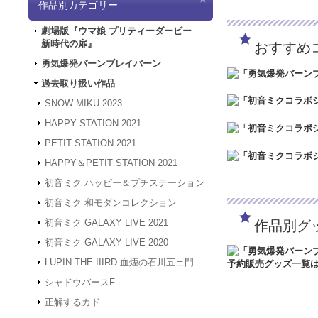
作品別カテゴリー
「5/3（金）～5
は4/30～5/2の
劇場版『ウマ娘 プリティーダービー
ど何卒よろしくお願
新時代の扉』
おすすめ
2024.3.12
「勇気爆
2024.1.4
【新年のご
勇気爆発バーンブレイバーン
被災地の皆様の安全
過去取り扱い作品
年度も何卒よろしく
2023.12.27
【年末年
SNOW MIKU 2023
24年1月3日（水
HAPPY STATION 2021
は、2024年1月
何卒よろしくお願い
PETIT STATION 2021
2023.4.16
【GW休業
HAPPY＆PETIT STATION 2021
間、GW休業となり
させていただきます
初音ミク ハッピー＆プチステーション
2023.2.15
「SNOW
初音ミク 和モダンコレクション
2023.2.6
「SNOW 
初音ミク GALAXY LIVE 2021
作品別グ
2022.1.19
メンテナン
スできない状態とな
初音ミク GALAXY LIVE 2020
2022.1.7
システムメン
LUPIN THE IIIRD 血煙の石川五ェ門
アクセスできない状
す。
シャドウバースF
2021.12.20
「GAL
正解するカド
2021.12.7
サーバーメ
にアクセスできない