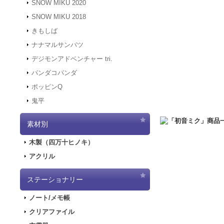
SNOW MIKU 2020
す。
SNOW MIKU 2018
2021.12.6
「初音ミク 
きもしば
二次受注を開始しま
2021.10.29
「初音ミク
ナナマルサンバツ
売を開始しました！
デジモンアドベンチャー tri.
2021.10.12
「GAL
パンダコパンダ
2021.10.9
ご好評につ
ポッピンQ
2021.10.9
「GALA
鬼平
2021.9.17
「GALA
2021.7.7
東京オリン
素材別
2021.5.31
正午をも
2021.4.2
『初音ミク
木製（四万十ヒノキ）
2021.4.1
4/2（金
アクリル
2021.4.1
4/2（金
実施します。
2020.10.1
PayPa
ステーショナリー
2020.9.18
「GALA
ノート/メモ帳
2020.9.4
「GALAX
クリアファイル
2020.6.5
「初音ミク