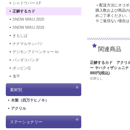
シャドウバースF
＜配送方法にネコポ
購入数および商品の
正解するカド
めご了承ください。
SNOW MIKU 2020
※ご返信ない場合は
SNOW MIKU 2018
きもしば
ナナマルサンバツ
関連商品
デジモンアドベンチャー tri.
パンダコパンダ
正解するカド アクリ
ー ヤハクィザシュニナ
ポッピンQ
880円
(税込)
鬼平
在庫なし
素材別
木製（四万十ヒノキ）
アクリル
ステーショナリー