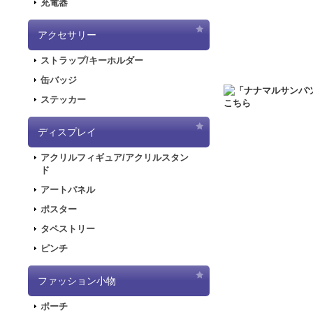
充電器
2020.6.5
「初音ミク
した！
アクセサリー
2020.5.8
「SNOW
ストラップ/キーホルダー
販を開始しました！
2019.11.1
音楽RP
缶バッジ
ラストが登場してお
ステッカー
2019.5.10
「初音ミ
ディスプレイ
2019.4.26
「初音ミ
特設ページを公開し
アクリルフィギュア/アクリルスタン
2019.4.26
「初音ミ
ド
た！
アートパネル
2019.4.26
「初音ミ
ポスター
2018.7.13
「デジモンア
タペストリー
開しました！
ピンチ
2018.6.7
サーバー移行
できない状態となり
ファッション小物
2018.6.1
「SNOW
2018.2.28
「SNOW
ポーチ