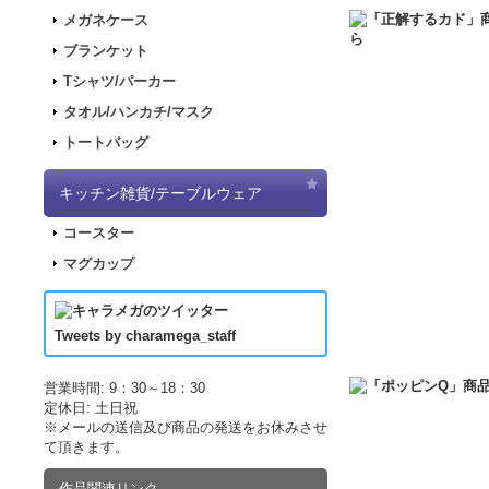
2017.11.30
「ナナマ
メガネケース
2017.11.22
「パンダ
ブランケット
2017.11.17
「デジモ
Tシャツ/パーカー
2017.09.08
「きもし
タオル/ハンカチ/マスク
2017.07.19
「LUP
トートバッグ
2017.07.07
「正解す
2017.06.19
「LUP
キッチン雑貨/テーブルウェア
した！
コースター
2017.04.21
「LUPI
マグカップ
2017.04.21
「LUP
2017.03.29
アニメ｢
2017.03.18
アニメ｢
Tweets by charamega_staff
2017.03.14
アニメ｢
2017.02.15
ポッピン
営業時間: 9：30～18：30
定休日: 土日祝
2017.02.10
ポッピン
※メールの送信及び商品の発送をお休みさせ
2017.02.02
ポッピン
て頂きます。
2016.12.10
販売サイ
作品関連リンク