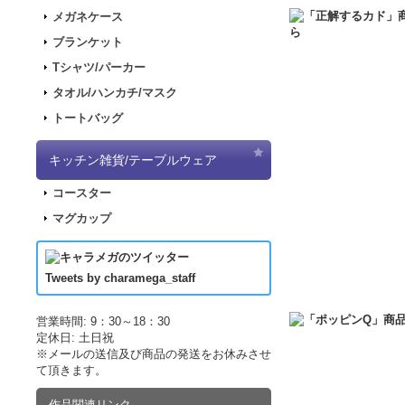
2017.11.30
「ナナマ
メガネケース
2017.11.22
「パンダ
ブランケット
2017.11.17
「デジモ
Tシャツ/パーカー
2017.09.08
「きもし
タオル/ハンカチ/マスク
2017.07.19
「LUP
トートバッグ
2017.07.07
「正解す
2017.06.19
「LUP
キッチン雑貨/テーブルウェア
した！
コースター
2017.04.21
「LUPI
マグカップ
2017.04.21
「LUP
2017.03.29
アニメ｢
2017.03.18
アニメ｢
Tweets by charamega_staff
2017.03.14
アニメ｢
2017.02.15
ポッピン
営業時間: 9：30～18：30
定休日: 土日祝
2017.02.10
ポッピン
※メールの送信及び商品の発送をお休みさせ
2017.02.02
ポッピン
て頂きます。
2016.12.10
販売サイ
作品関連リンク