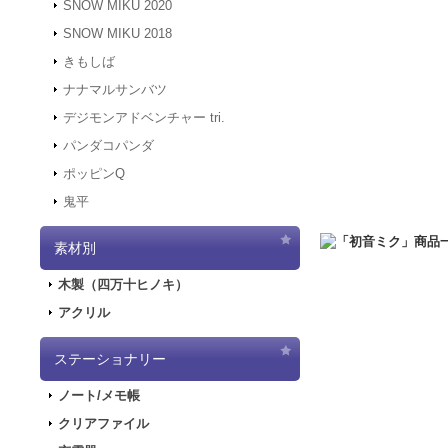
SNOW MIKU 2020
す。
SNOW MIKU 2018
2021.12.6
「初音ミク 
きもしば
二次受注を開始しま
2021.10.29
「初音ミク
ナナマルサンバツ
売を開始しました！
デジモンアドベンチャー tri.
2021.10.12
「GAL
パンダコパンダ
2021.10.9
ご好評につ
ポッピンQ
2021.10.9
「GALA
鬼平
2021.9.17
「GALA
2021.7.7
東京オリン
素材別
2021.5.31
正午をも
2021.4.2
『初音ミク
木製（四万十ヒノキ）
2021.4.1
4/2（金
アクリル
2021.4.1
4/2（金
実施します。
2020.10.1
PayPa
ステーショナリー
2020.9.18
「GALA
ノート/メモ帳
2020.9.4
「GALAX
クリアファイル
2020.6.5
「初音ミク