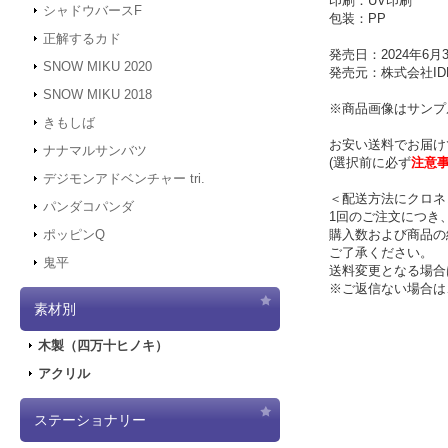
印刷：UV印刷
シャドウバースF
包装：PP
正解するカド
発売日：2024年6月
SNOW MIKU 2020
発売元：株式会社IDE
SNOW MIKU 2018
※商品画像はサンプ
きもしば
お安い送料でお届け
ナナマルサンバツ
(選択前に必ず
注意
デジモンアドベンチャー tri.
＜配送方法にクロネ
パンダコパンダ
1回のご注文につき
購入数および商品の
ポッピンQ
ご了承ください。
鬼平
送料変更となる場合
※ご返信ない場合は
素材別
木製（四万十ヒノキ）
アクリル
ステーショナリー