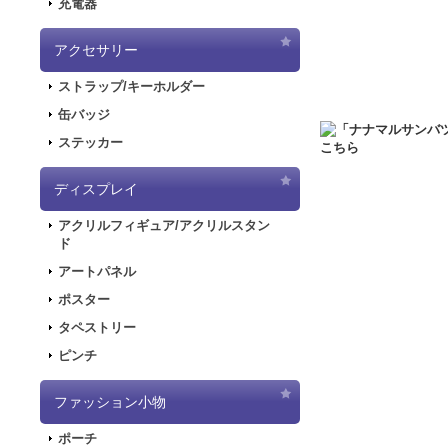
充電器
2020.6.5
「初音ミク
した！
アクセサリー
2020.5.8
「SNOW
ストラップ/キーホルダー
販を開始しました！
2019.11.1
音楽RP
缶バッジ
ラストが登場してお
ステッカー
2019.5.10
「初音ミ
ディスプレイ
2019.4.26
「初音ミ
特設ページを公開し
アクリルフィギュア/アクリルスタン
2019.4.26
「初音ミ
ド
た！
アートパネル
2019.4.26
「初音ミ
ポスター
2018.7.13
「デジモンア
タペストリー
開しました！
ピンチ
2018.6.7
サーバー移行
できない状態となり
ファッション小物
2018.6.1
「SNOW
2018.2.28
「SNOW
ポーチ