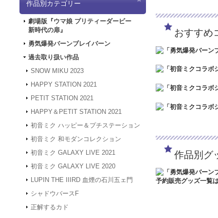
作品別カテゴリー
「5/3（金）～5
は4/30～5/2の
劇場版『ウマ娘 プリティーダービー
ど何卒よろしくお願
新時代の扉』
おすすめ
2024.3.12
「勇気爆
2024.1.4
【新年のご
勇気爆発バーンブレイバーン
被災地の皆様の安全
過去取り扱い作品
年度も何卒よろしく
2023.12.27
【年末年
SNOW MIKU 2023
24年1月3日（水
HAPPY STATION 2021
は、2024年1月
何卒よろしくお願い
PETIT STATION 2021
2023.4.16
【GW休業
HAPPY＆PETIT STATION 2021
間、GW休業となり
させていただきます
初音ミク ハッピー＆プチステーション
2023.2.15
「SNOW
初音ミク 和モダンコレクション
2023.2.6
「SNOW 
初音ミク GALAXY LIVE 2021
作品別グ
2022.1.19
メンテナン
スできない状態とな
初音ミク GALAXY LIVE 2020
2022.1.7
システムメン
LUPIN THE IIIRD 血煙の石川五ェ門
アクセスできない状
す。
シャドウバースF
2021.12.20
「GAL
正解するカド
2021.12.7
サーバーメ
にアクセスできない