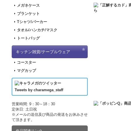
2017.11.30
「ナナマ
メガネケース
2017.11.22
「パンダ
ブランケット
2017.11.17
「デジモ
Tシャツ/パーカー
2017.09.08
「きもし
タオル/ハンカチ/マスク
2017.07.19
「LUP
トートバッグ
2017.07.07
「正解す
2017.06.19
「LUP
キッチン雑貨/テーブルウェア
した！
コースター
2017.04.21
「LUPI
マグカップ
2017.04.21
「LUP
2017.03.29
アニメ｢
2017.03.18
アニメ｢
Tweets by charamega_staff
2017.03.14
アニメ｢
2017.02.15
ポッピン
営業時間: 9：30～18：30
定休日: 土日祝
2017.02.10
ポッピン
※メールの送信及び商品の発送をお休みさせ
2017.02.02
ポッピン
て頂きます。
2016.12.10
販売サイ
作品関連リンク