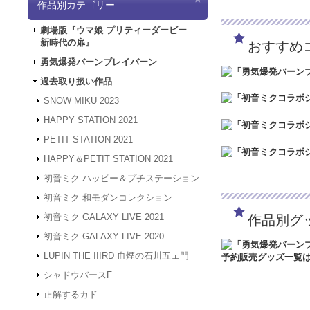
作品別カテゴリー
「5/3（金）～5
は4/30～5/2の
劇場版『ウマ娘 プリティーダービー
ど何卒よろしくお願
新時代の扉』
おすすめ
2024.3.12
「勇気爆
2024.1.4
【新年のご
勇気爆発バーンブレイバーン
被災地の皆様の安全
過去取り扱い作品
年度も何卒よろしく
2023.12.27
【年末年
SNOW MIKU 2023
24年1月3日（水
HAPPY STATION 2021
は、2024年1月
何卒よろしくお願い
PETIT STATION 2021
2023.4.16
【GW休業
HAPPY＆PETIT STATION 2021
間、GW休業となり
させていただきます
初音ミク ハッピー＆プチステーション
2023.2.15
「SNOW
初音ミク 和モダンコレクション
2023.2.6
「SNOW 
初音ミク GALAXY LIVE 2021
作品別グ
2022.1.19
メンテナン
スできない状態とな
初音ミク GALAXY LIVE 2020
2022.1.7
システムメン
LUPIN THE IIIRD 血煙の石川五ェ門
アクセスできない状
す。
シャドウバースF
2021.12.20
「GAL
正解するカド
2021.12.7
サーバーメ
にアクセスできない