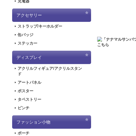
充電器
2020.6.5
「初音ミク
した！
アクセサリー
2020.5.8
「SNOW
ストラップ/キーホルダー
販を開始しました！
2019.11.1
音楽RP
缶バッジ
ラストが登場してお
ステッカー
2019.5.10
「初音ミ
ディスプレイ
2019.4.26
「初音ミ
特設ページを公開し
アクリルフィギュア/アクリルスタン
2019.4.26
「初音ミ
ド
た！
アートパネル
2019.4.26
「初音ミ
ポスター
2018.7.13
「デジモンア
タペストリー
開しました！
ピンチ
2018.6.7
サーバー移行
できない状態となり
ファッション小物
2018.6.1
「SNOW
2018.2.28
「SNOW
ポーチ