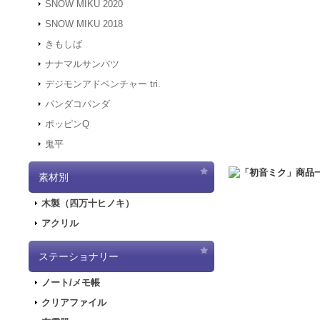
SNOW MIKU 2020
す。
SNOW MIKU 2018
2021.12.6
「初音ミク 
きもしば
二次受注を開始しま
2021.10.29
「初音ミク
ナナマルサンバツ
売を開始しました！
デジモンアドベンチャー tri.
2021.10.12
「GAL
パンダコパンダ
2021.10.9
ご好評につ
ポッピンQ
2021.10.9
「GALA
鬼平
2021.9.17
「GALA
2021.7.7
東京オリン
素材別
2021.5.31
正午をも
2021.4.2
『初音ミク
木製（四万十ヒノキ）
2021.4.1
4/2（金
アクリル
2021.4.1
4/2（金
実施します。
2020.10.1
PayPa
ステーショナリー
2020.9.18
「GALA
ノート/メモ帳
2020.9.4
「GALAX
クリアファイル
2020.6.5
「初音ミク