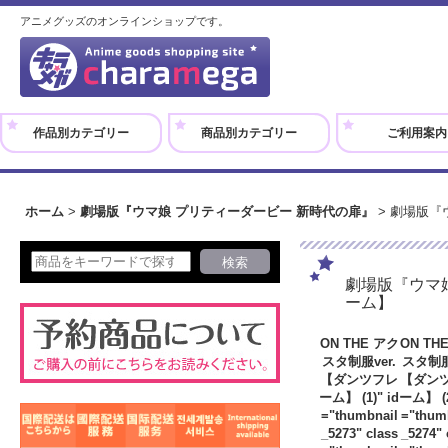
アニメグッズのオンラインショップです。
作品別カテゴリー
商品別カテゴリー
ご利用案内
ホーム
>
劇場版『ウマ娘 プリティーダービー 新時代の扉』
>
劇場版『ウ
劇場版『ウマ娘
ーム】
ON THE アク
ON TH
スタ制服ver.
スタ制服
【ダンツフレ
【ダン
ーム】 (1)" id
ーム】 (2
="thumbnail
="thum
_5273" class
_5274" 