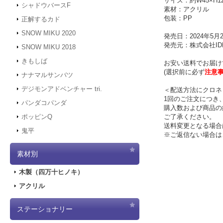
サイズ：約W45×H1
シャドウバースF
素材：アクリル
包装：PP
正解するカド
SNOW MIKU 2020
発売日：2024年5月
発売元：株式会社IDE
SNOW MIKU 2018
きもしば
お安い送料でお届け
(選択前に必ず
注意
ナナマルサンバツ
デジモンアドベンチャー tri.
＜配送方法にクロネ
1回のご注文につき
パンダコパンダ
購入数および商品の
ご了承ください。
ポッピンQ
送料変更となる場合
鬼平
※ご返信ない場合は
素材別
木製（四万十ヒノキ）
アクリル
ステーショナリー