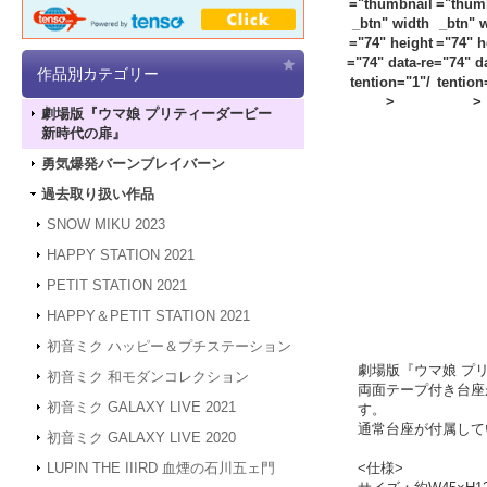
="thumbnail
="thum
_btn" width
_btn" 
="74" height
="74" h
="74" data-re
="74" d
作品別カテゴリー
tention="1"/
tention
>
>
劇場版『ウマ娘 プリティーダービー
新時代の扉』
勇気爆発バーンブレイバーン
過去取り扱い作品
SNOW MIKU 2023
HAPPY STATION 2021
PETIT STATION 2021
HAPPY＆PETIT STATION 2021
初音ミク ハッピー＆プチステーション
劇場版『ウマ娘 プリ
初音ミク 和モダンコレクション
両面テープ付き台座
初音ミク GALAXY LIVE 2021
す。
通常台座が付属して
初音ミク GALAXY LIVE 2020
<仕様>
LUPIN THE IIIRD 血煙の石川五ェ門