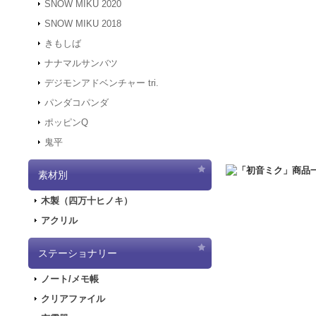
SNOW MIKU 2020
す。
SNOW MIKU 2018
2021.12.6
「初音ミク 
きもしば
二次受注を開始しま
2021.10.29
「初音ミク
ナナマルサンバツ
売を開始しました！
デジモンアドベンチャー tri.
2021.10.12
「GAL
パンダコパンダ
2021.10.9
ご好評につ
ポッピンQ
2021.10.9
「GALA
鬼平
2021.9.17
「GALA
2021.7.7
東京オリン
素材別
2021.5.31
正午をも
2021.4.2
『初音ミク
木製（四万十ヒノキ）
2021.4.1
4/2（金
アクリル
2021.4.1
4/2（金
実施します。
2020.10.1
PayPa
ステーショナリー
2020.9.18
「GALA
ノート/メモ帳
2020.9.4
「GALAX
クリアファイル
2020.6.5
「初音ミク