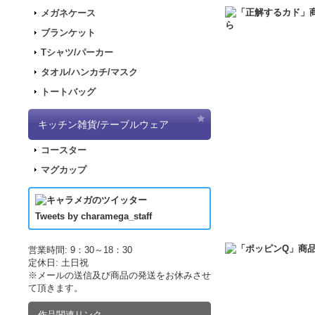
2017.11.30
「ナナマ
メガネケース
2017.11.22
「パンダ
ブランケット
2017.11.17
「デジモ
Tシャツ/パーカー
2017.09.08
「きもし
タオル/ハンカチ/マスク
2017.07.19
「LUP
トートバッグ
2017.07.07
「正解す
2017.06.19
「LUP
キッチン雑貨/テーブルウェア
した！
コースター
2017.04.21
「LUPI
マグカップ
2017.04.21
「LUP
2017.03.29
アニメ｢
2017.03.18
アニメ｢
Tweets by charamega_staff
2017.03.14
アニメ｢
2017.02.15
ポッピン
営業時間: 9：30～18：30
定休日: 土日祝
2017.02.10
ポッピン
※メールの送信及び商品の発送をお休みさせ
2017.02.02
ポッピン
て頂きます。
2016.12.10
販売サイ
作品関連リンク