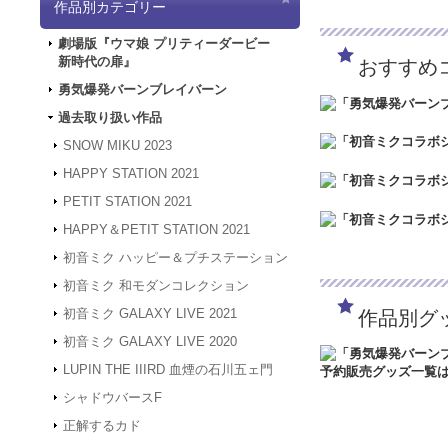
作品別カテゴリー
「5/3（金）～5
は4/30～5/2の
劇場版『ウマ娘 プリティーダービー
ど何卒よろしくお願
新時代の扉』
おすすめ
2024.3.12
「勇気爆
2024.1.4
【新年のご
勇気爆発バーンブレイバーン
被災地の皆様の安全
過去取り扱い作品
年度も何卒よろしく
2023.12.27
【年末年
SNOW MIKU 2023
24年1月3日（水
HAPPY STATION 2021
は、2024年1月
何卒よろしくお願い
PETIT STATION 2021
2023.4.16
【GW休業
HAPPY＆PETIT STATION 2021
間、GW休業となり
させていただきます
初音ミク ハッピー＆プチステーション
2023.2.15
「SNOW
初音ミク 和モダンコレクション
2023.2.6
「SNOW 
初音ミク GALAXY LIVE 2021
作品別グ
2022.1.19
メンテナン
スできない状態とな
初音ミク GALAXY LIVE 2020
2022.1.7
システムメン
LUPIN THE IIIRD 血煙の石川五ェ門
アクセスできない状
す。
シャドウバースF
2021.12.20
「GAL
正解するカド
2021.12.7
サーバーメ
にアクセスできない