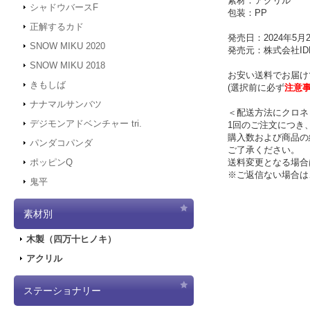
素材：アクリル
シャドウバースF
包装：PP
正解するカド
発売日：2024年5月
SNOW MIKU 2020
発売元：株式会社IDE
SNOW MIKU 2018
お安い送料でお届け
きもしば
(選択前に必ず
注意
ナナマルサンバツ
＜配送方法にクロネ
デジモンアドベンチャー tri.
1回のご注文につき
購入数および商品の
パンダコパンダ
ご了承ください。
送料変更となる場合
ポッピンQ
※ご返信ない場合は
鬼平
素材別
木製（四万十ヒノキ）
アクリル
ステーショナリー