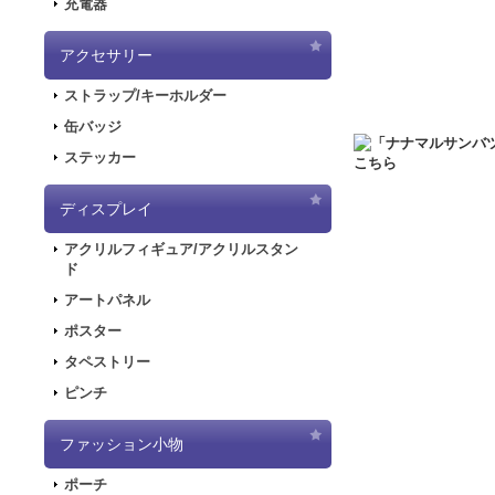
充電器
2020.6.5
「初音ミク
した！
アクセサリー
2020.5.8
「SNOW
ストラップ/キーホルダー
販を開始しました！
2019.11.1
音楽RP
缶バッジ
ラストが登場してお
ステッカー
2019.5.10
「初音ミ
ディスプレイ
2019.4.26
「初音ミ
特設ページを公開し
アクリルフィギュア/アクリルスタン
2019.4.26
「初音ミ
ド
た！
アートパネル
2019.4.26
「初音ミ
ポスター
2018.7.13
「デジモンア
タペストリー
開しました！
ピンチ
2018.6.7
サーバー移行
できない状態となり
ファッション小物
2018.6.1
「SNOW
2018.2.28
「SNOW
ポーチ