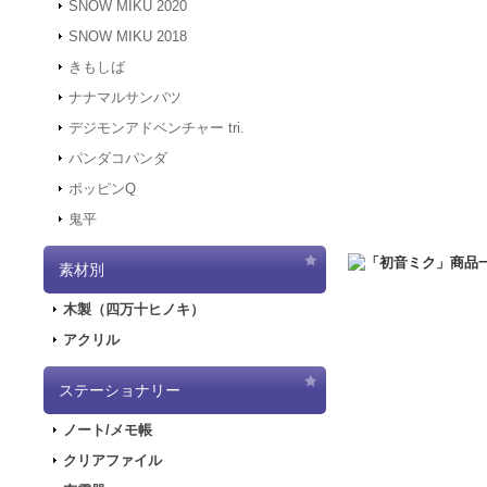
SNOW MIKU 2020
す。
SNOW MIKU 2018
2021.12.6
「初音ミク 
きもしば
二次受注を開始しま
2021.10.29
「初音ミク
ナナマルサンバツ
売を開始しました！
デジモンアドベンチャー tri.
2021.10.12
「GAL
パンダコパンダ
2021.10.9
ご好評につ
ポッピンQ
2021.10.9
「GALA
鬼平
2021.9.17
「GALA
2021.7.7
東京オリン
素材別
2021.5.31
正午をも
2021.4.2
『初音ミク
木製（四万十ヒノキ）
2021.4.1
4/2（金
アクリル
2021.4.1
4/2（金
実施します。
2020.10.1
PayPa
ステーショナリー
2020.9.18
「GALA
ノート/メモ帳
2020.9.4
「GALAX
クリアファイル
2020.6.5
「初音ミク