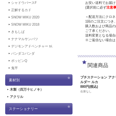
お安い送料でお届け
シャドウバースF
(選択前に必ず
注意
正解するカド
＜配送方法にクロネ
SNOW MIKU 2020
1回のご注文につき
SNOW MIKU 2018
購入数および商品の
ご了承ください。
きもしば
送料変更となる場合
ナナマルサンバツ
※ご返信ない場合は
デジモンアドベンチャー tri.
パンダコパンダ
ポッピンQ
関連商品
鬼平
プチステーション アク
素材別
ルダー ルカ
880円
(税込)
木製（四万十ヒノキ）
在庫なし
アクリル
ステーショナリー