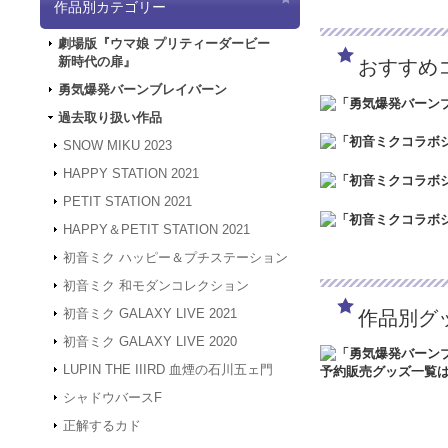
作品別カテゴリー
「5/3（金）～5
は4/30～5/2の
劇場版『ウマ娘 プリティーダービー
ど何卒よろしくお願
新時代の扉』
おすすめ
2024.3.12
「勇気爆
2024.1.4
【新年のご
勇気爆発バーンブレイバーン
被災地の皆様の安全
過去取り扱い作品
年度も何卒よろしく
2023.12.27
【年末年
SNOW MIKU 2023
24年1月3日（水
HAPPY STATION 2021
は、2024年1月
何卒よろしくお願い
PETIT STATION 2021
2023.4.16
【GW休業
HAPPY＆PETIT STATION 2021
間、GW休業となり
させていただきます
初音ミク ハッピー＆プチステーション
2023.2.15
「SNOW
初音ミク 和モダンコレクション
2023.2.6
「SNOW 
初音ミク GALAXY LIVE 2021
作品別グ
2022.1.19
メンテナン
スできない状態とな
初音ミク GALAXY LIVE 2020
2022.1.7
システムメン
LUPIN THE IIIRD 血煙の石川五ェ門
アクセスできない状
す。
シャドウバースF
2021.12.20
「GAL
正解するカド
2021.12.7
サーバーメ
にアクセスできない