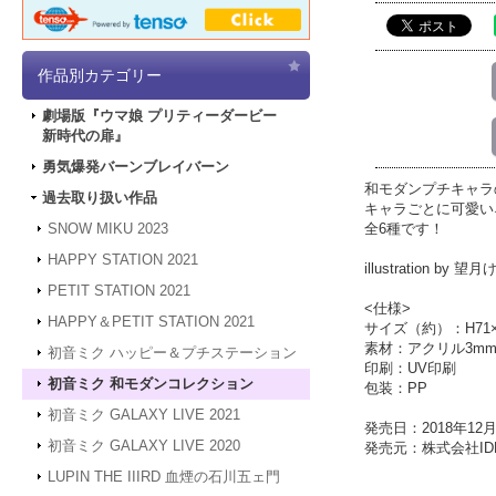
作品別カテゴリー
劇場版『ウマ娘 プリティーダービー
新時代の扉』
勇気爆発バーンブレイバーン
和モダンプチキャラ
過去取り扱い作品
キャラごとに可愛い
全6種です！
SNOW MIKU 2023
HAPPY STATION 2021
illustration by 望
PETIT STATION 2021
<仕様>
HAPPY＆PETIT STATION 2021
サイズ（約）：H71×
素材：アクリル3m
初音ミク ハッピー＆プチステーション
印刷：UV印刷
初音ミク 和モダンコレクション
包装：PP
初音ミク GALAXY LIVE 2021
発売日：2018年12月
初音ミク GALAXY LIVE 2020
発売元：株式会社IDE
LUPIN THE IIIRD 血煙の石川五ェ門