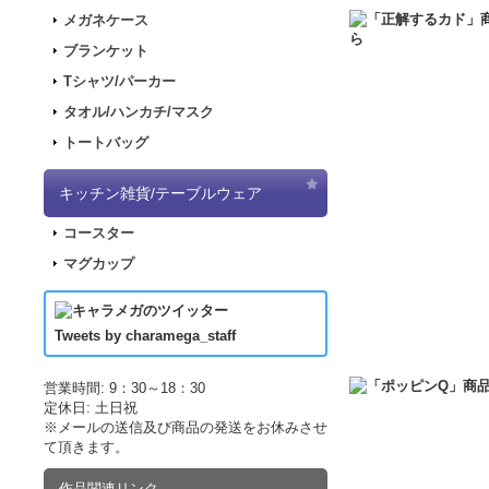
2017.11.30
「ナナマ
メガネケース
2017.11.22
「パンダ
ブランケット
2017.11.17
「デジモ
Tシャツ/パーカー
2017.09.08
「きもし
タオル/ハンカチ/マスク
2017.07.19
「LUP
トートバッグ
2017.07.07
「正解す
2017.06.19
「LUP
キッチン雑貨/テーブルウェア
した！
コースター
2017.04.21
「LUPI
マグカップ
2017.04.21
「LUP
2017.03.29
アニメ｢
2017.03.18
アニメ｢
Tweets by charamega_staff
2017.03.14
アニメ｢
2017.02.15
ポッピン
営業時間: 9：30～18：30
定休日: 土日祝
2017.02.10
ポッピン
※メールの送信及び商品の発送をお休みさせ
2017.02.02
ポッピン
て頂きます。
2016.12.10
販売サイ
作品関連リンク