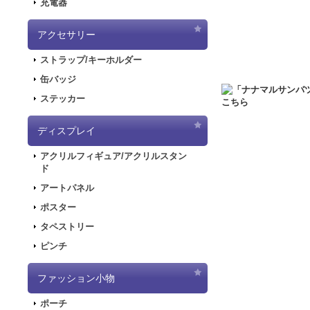
充電器
2020.6.5
「初音ミク
した！
アクセサリー
2020.5.8
「SNOW
ストラップ/キーホルダー
販を開始しました！
2019.11.1
音楽RP
缶バッジ
ラストが登場してお
ステッカー
2019.5.10
「初音ミ
ディスプレイ
2019.4.26
「初音ミ
特設ページを公開し
アクリルフィギュア/アクリルスタン
2019.4.26
「初音ミ
ド
た！
アートパネル
2019.4.26
「初音ミ
ポスター
2018.7.13
「デジモンア
タペストリー
開しました！
ピンチ
2018.6.7
サーバー移行
できない状態となり
ファッション小物
2018.6.1
「SNOW
2018.2.28
「SNOW
ポーチ