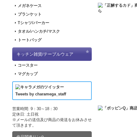
2017.11.30
「ナナマ
メガネケース
2017.11.22
「パンダ
ブランケット
2017.11.17
「デジモ
Tシャツ/パーカー
2017.09.08
「きもし
タオル/ハンカチ/マスク
2017.07.19
「LUP
トートバッグ
2017.07.07
「正解す
2017.06.19
「LUP
キッチン雑貨/テーブルウェア
した！
コースター
2017.04.21
「LUPI
マグカップ
2017.04.21
「LUP
2017.03.29
アニメ｢
2017.03.18
アニメ｢
Tweets by charamega_staff
2017.03.14
アニメ｢
2017.02.15
ポッピン
営業時間: 9：30～18：30
定休日: 土日祝
2017.02.10
ポッピン
※メールの送信及び商品の発送をお休みさせ
2017.02.02
ポッピン
て頂きます。
2016.12.10
販売サイ
作品関連リンク