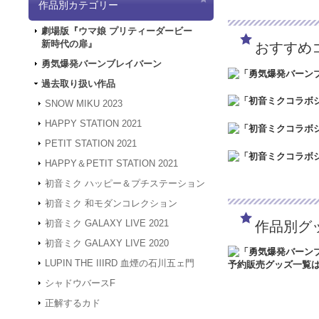
作品別カテゴリー
「5/3（金）～5
は4/30～5/2の
劇場版『ウマ娘 プリティーダービー
ど何卒よろしくお願
新時代の扉』
おすすめ
2024.3.12
「勇気爆
2024.1.4
【新年のご
勇気爆発バーンブレイバーン
被災地の皆様の安全
過去取り扱い作品
年度も何卒よろしく
2023.12.27
【年末年
SNOW MIKU 2023
24年1月3日（水
HAPPY STATION 2021
は、2024年1月
何卒よろしくお願い
PETIT STATION 2021
2023.4.16
【GW休業
HAPPY＆PETIT STATION 2021
間、GW休業となり
させていただきます
初音ミク ハッピー＆プチステーション
2023.2.15
「SNOW
初音ミク 和モダンコレクション
2023.2.6
「SNOW 
初音ミク GALAXY LIVE 2021
作品別グ
2022.1.19
メンテナン
スできない状態とな
初音ミク GALAXY LIVE 2020
2022.1.7
システムメン
LUPIN THE IIIRD 血煙の石川五ェ門
アクセスできない状
す。
シャドウバースF
2021.12.20
「GAL
正解するカド
2021.12.7
サーバーメ
にアクセスできない