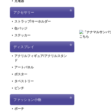
充電器
2020.6.5
「初音ミク
した！
アクセサリー
2020.5.8
「SNOW
ストラップ/キーホルダー
販を開始しました！
2019.11.1
音楽RP
缶バッジ
ラストが登場してお
ステッカー
2019.5.10
「初音ミ
ディスプレイ
2019.4.26
「初音ミ
特設ページを公開し
アクリルフィギュア/アクリルスタン
2019.4.26
「初音ミ
ド
た！
アートパネル
2019.4.26
「初音ミ
ポスター
2018.7.13
「デジモンア
タペストリー
開しました！
ピンチ
2018.6.7
サーバー移行
できない状態となり
ファッション小物
2018.6.1
「SNOW
2018.2.28
「SNOW
ポーチ