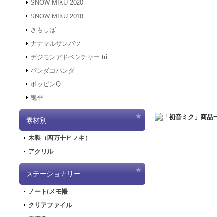
SNOW MIKU 2020
す。
SNOW MIKU 2018
2021.12.6
「初音ミク 
きもしば
二次受注を開始しま
2021.10.29
「初音ミク
ナナマルサンバツ
売を開始しました！
デジモンアドベンチャー tri.
2021.10.12
「GAL
パンダコパンダ
2021.10.9
ご好評につ
ポッピンQ
2021.10.9
「GALA
鬼平
2021.9.17
「GALA
2021.7.7
東京オリン
素材別
2021.5.31
正午をも
2021.4.2
『初音ミク
木製（四万十ヒノキ）
2021.4.1
4/2（金
アクリル
2021.4.1
4/2（金
実施します。
2020.10.1
PayPa
ステーショナリー
2020.9.18
「GALA
ノート/メモ帳
2020.9.4
「GALAX
クリアファイル
2020.6.5
「初音ミク