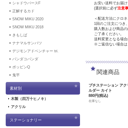
お安い送料でお届け
シャドウバースF
(選択前に必ず
注意
正解するカド
＜配送方法にクロネ
SNOW MIKU 2020
1回のご注文につき
SNOW MIKU 2018
購入数および商品の
ご了承ください。
きもしば
送料変更となる場合
ナナマルサンバツ
※ご返信ない場合は
デジモンアドベンチャー tri.
パンダコパンダ
ポッピンQ
関連商品
鬼平
プチステーション アク
素材別
ルダー カイト
880円
(税込)
木製（四万十ヒノキ）
在庫なし
アクリル
ステーショナリー