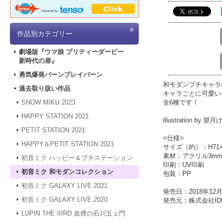
作品別カテゴリー
劇場版『ウマ娘 プリティーダービー
新時代の扉』
勇気爆発バーンブレイバーン
和モダンプチキャラ
過去取り扱い作品
キャラごとに可愛い
全6種です！
SNOW MIKU 2023
HAPPY STATION 2021
illustration by 望
PETIT STATION 2021
<仕様>
HAPPY＆PETIT STATION 2021
サイズ（約）：H71×
素材：アクリル3m
初音ミク ハッピー＆プチステーション
印刷：UV印刷
初音ミク 和モダンコレクション
包装：PP
初音ミク GALAXY LIVE 2021
発売日：2018年12月
初音ミク GALAXY LIVE 2020
発売元：株式会社IDE
LUPIN THE IIIRD 血煙の石川五ェ門