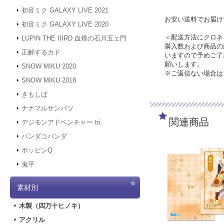
初音ミク GALAXY LIVE 2021
お安い送料でお届け
初音ミク GALAXY LIVE 2020
＜配送方法にクロネ
LUPIN THE IIIRD 血煙の石川五ェ門
購入数および商品の
正解するカド
いますので予めご了
願いします。
SNOW MIKU 2020
※ご返信ない場合は
SNOW MIKU 2018
きもしば
ナナマルサンバツ
関連商品
デジモンアドベンチャー tri.
パンダコパンダ
ポッピンQ
鬼平
素材別
木製（四万十ヒノキ）
アクリル