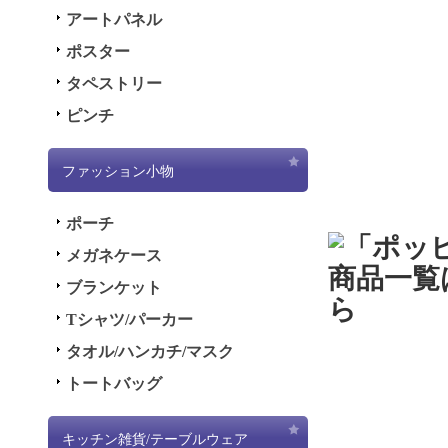
いいた
アートパネル
2022.1.
ポスター
2年1月
タペストリー
サイト
ピンチ
惑をお
しくお
ファッション小物
2021.1
ポーチ
の二次
メガネケース
2021.1
ブランケット
1年12
Tシャツ/パーカー
にサイ
タオル/ハンカチ/マスク
迷惑を
ろしく
トートバッグ
2021.1
キッチン雑貨/テーブルウェア