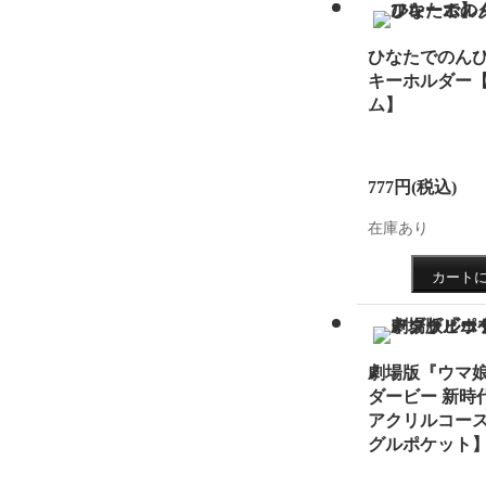
ド」を
2017.1
ひなたでのんび
キーホルダー
ました
ム】
2017.1
した！
777円
(税込)
2017.1
在庫あり
ーホル
2017.0
2017.0
木製ア
劇場版『ウマ娘
た。
ダービー 新時
アクリルコー
2017.0
グルポケット
た！