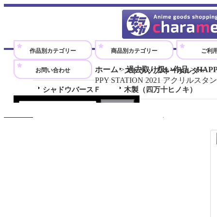
アニメグッズのオンラインショップです。
作品別カテゴリー
商品別カテゴリー
ご利
ホーム
>
過去取り扱い作品
>
HAPP
お問い合わせ
全商品
ストラップ/キーホルダー
PPY STATION 2021 アクリルス
シャドウバースＦ
木製（四万十ヒノキ）
勇気爆発バーンブレイバーン
アクリル
HAPPY 
初音ミク
アクリルフィギュア/アクリ
スタンド
全商品 (初音ミク)
メガネケース
和モダンコレクション
クリアファイル
和モダンプチ
ノート/メモ帳
その他
アートパネル