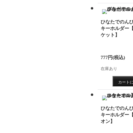
2019.1
クショ
ひなたでのんび
モダン
キーホルダー
ケット】
にて！
2019.5
ンプチ
777円
(税込)
2019.4
在庫あり
ーステ
グッズ
2019.4
ひなたでのんび
ンコレ
キーホルダー
公開し
オン】
2019.4