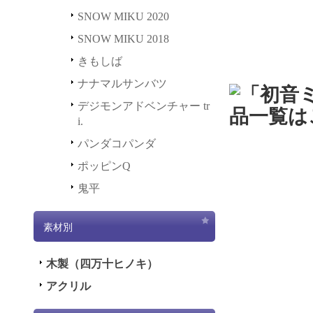
より被
SNOW MIKU 2020
すと共
SNOW MIKU 2018
し上げ
きもしば
いたし
ナナマルサンバツ
いたし
デジモンアドベンチャー tr
i.
2023.1
パンダコパンダ
がら、
ポッピンQ
（金）
鬼平
なりま
わせに
素材別
順次ご
いたし
木製（四万十ヒノキ）
致しま
アクリル
2023.4