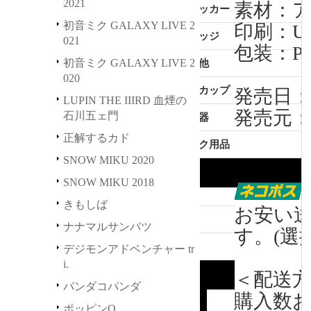
2021
川五ェ門
素材：ア
ステッカー
初音ミク GALAXY LIVE 2
印刷：U
正解するカド
缶バッジ
021
包装：P
SNOW MIKU 2020
初音ミク GALAXY LIVE 2
その他
020
SNOW MIKU 2018
マグカップ
発売日：2
LUPIN THE IIIRD 血煙の
きもしば
発売元：株
石川五ェ門
充電器
正解するカド
ナナマルサンバツ
デスク用品
SNOW MIKU 2020
デジモンアドベンチャー tri.
SNOW MIKU 2018
パンダコパンダ
きもしば
お安い
ポッピンQ
ナナマルサンバツ
す。(選
鬼平
デジモンアドベンチャー tr
i.
＜配送
パンダコパンダ
購入数
ポッピンQ