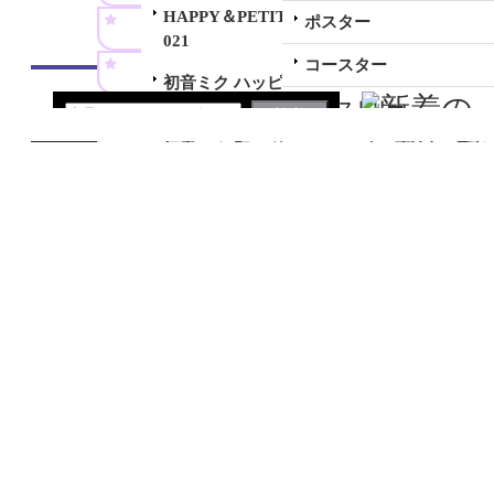
HAPPY＆PETIT STATION 2
ポスター
021
コースター
初音ミク ハッピー＆プチステ
ーション
タペストリー
初音ミク 和モダンコレクショ
ピンチ
ン
2024.1
お菓子
初音ミク GALAXY LIVE 202
がらキ
ポーチ
1
（土）
名刺ケース/カードケース
初音ミク GALAXY LIVE 202
作品別カテゴリー
なりま
0
ブランケット
わせに
LUPIN THE IIIRD 血煙の石
劇場版『ウマ娘 プリティーダ
ご対応
Tシャツ/パーカー
川五ェ門
ービー 新時代の扉』
します
おすす
タオル/ハンカチ/マスク
勇気爆発バーンブレイバーン
シャドウバースF
す。
過去取り扱い作品
トートバッグ
正解するカド
2024.5.
SNOW MIKU 2023