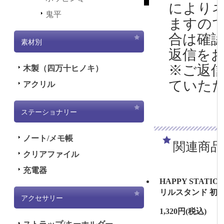
により
鬼平
ますの
合は確
素材別
返信を
※ご返
木製（四万十ヒノキ）
ていた
アクリル
ステーショナリー
ノート/メモ帳
関連商品
クリアファイル
充電器
HAPPY STATION
リルスタンド 初
アクセサリー
1,320円
(税込)