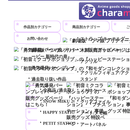
アニメグッズのオンラインショップです。
作品別カテゴリー
商品別カテゴリー
ご
お問い合わせ
全商品
ストラップ/キーホルダー
劇場版『ウマ娘 プリティーダ
木製（四万十ヒノキ）
ービー 新時代の扉』
アクリル
勇気爆発バーンブレイバーン
アクリルフィギュア/アク
過去取り扱い作品
スタンド
全商品 (過去取り扱い作品)
メガネケース
SNOW MIKU 2023
クリアファイル
HAPPY STATION 2021
ノート/メモ帳
PETIT STATION 2021
アートパネル