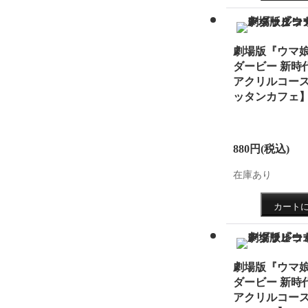
2017.0
公開し
劇場版『ウマ娘
2017.0
ダービー 新時
アクリルコー
2017.0
ッタンカフェ
ジ公開
2016.1
880円
(税込)
した。
在庫あり
劇場版『ウマ娘
ダービー 新時
アクリルコー