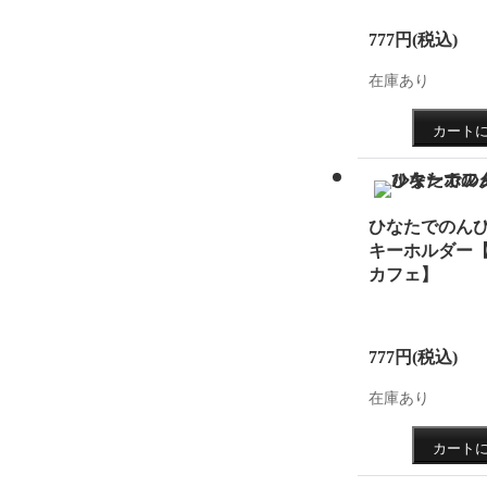
ンプチ
777円
(税込)
した！
在庫あり
2018.7
e『デジ
ジを公
2018.6.
ひなたでのんび
日（水）
キーホルダー
カフェ】
アクセ
けいた
いいた
777円
(税込)
2018.6.
在庫あり
ド」イ
2018.2