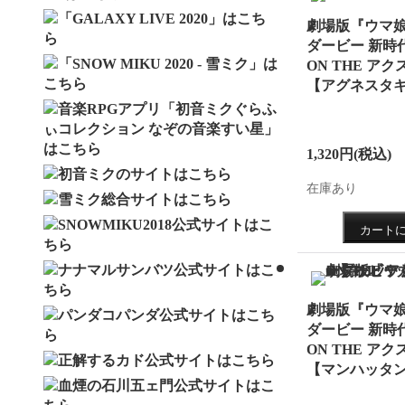
特設ペ
劇場版『ウマ娘
2021.7.
ダービー 新時
性につ
ON THE アクス
【アグネスタ
2021.5
ンを終
2021.4.
1,320円
(税込)
販を開
在庫あり
2021.4.
プ20
す。
2021.4.
劇場版『ウマ娘
円以上
ダービー 新時
ON THE アク
ペーン
【マンハッタ
2020.1