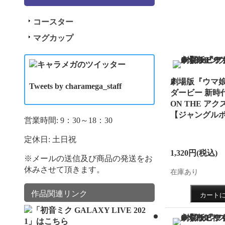
AL C
予約販
コースター
2021.1
マグカップ
AL C
予約販
劇場版『ウマ娘
Tweets by charamega_staff
2021.1
ダービー 新時
ON THE アクス
されま
【ジャングル
営業時間: 9：30～18：30
い。
定休日: 土日祝
2021.1
1,320円
(税込)
※メールの送信及び商品の発送をお
約販売
休みさせて頂きます。
在庫あり
2021.1
の一次
作品関連リンク
2021.9