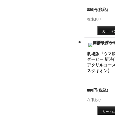
2017.0
880円
(税込)
木製ア
在庫あり
延長し
2017.0
B3ポ
2017.0
劇場版『ウマ娘
木製ア
ダービー 新時
アクリルコー
2017.0
スタキオン】
した！
2017.0
880円
(税込)
開しま
在庫あり
2017.0
開しま