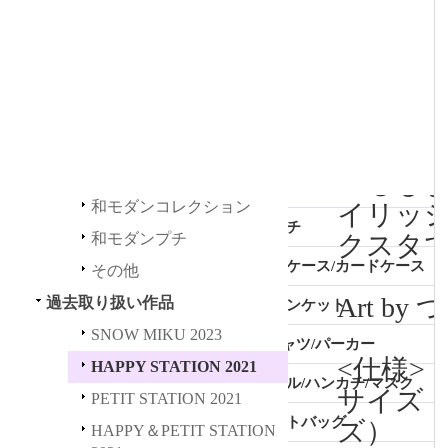
ポスター
過去取り扱い作品
作品別カテゴリー
コースター
全商品 (過去取り扱い作品)
シャドウバースＦ
タペストリー
SNOW MIKU 2023
勇気爆発バーンブレイバーン
ピンチ
HAPPY STATION 2021
初音ミク
つるし
お菓子
和モダンコレクション
イリッ
PETIT STATION 2021
ポーチ
和モダンプチ
クスタ
HAPPY＆PETIT STATION 2
名刺ケース/カードケース
021
その他
Art b
過去取り扱い作品
ブランケット
初音ミク GALAXY LIVE 202
1
SNOW MIKU 2023
Tシャツ/パーカー
<仕様>
HAPPY STATION 2021
初音ミク GALAXY LIVE 202
タオル/ハンカチ/マスク
0
サイズ（
PETIT STATION 2021
トートバッグ
ズ）
HAPPY＆PETIT STATION
LUPIN THE IIIRD 血煙の石