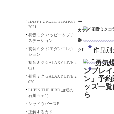
ステッカー
SNOW MIKU 2020
て】2
HAPPY STATION 2021
が「ク
缶バッジ
SNOW MIKU 2018
PETIT STATION 2021
詳細は
きもしば
その他
HAPPY＆PETIT STATION
い。
2021
ナナマルサンバツ
マグカップ
2024.4
初音ミク ハッピー＆プチ
デジモンアドベンチャー tri.
充電器
ステーション
キャラメ
作品別
初音ミク 和モダンコレク
（月）
パンダコパンダ
デスク用品
ション
となり
ポッピンQ
初音ミク GALAXY LIVE 2
合わせに
021
鬼平
降に順
初音ミク GALAXY LIVE 2
かけい
020
願い致
LUPIN THE IIIRD 血煙の
石川五ェ門
2024.3
シャドウバースF
ッズ予
正解するカド
2024.1.