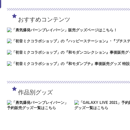
「5/3（金）～5/6（月）」の間、GW休業となります。期間中に頂き
は4/30～5/2の間、および5/7以降に順次ご対応させていただきます
ど何卒よろしくお願い致します。
おすすめコンテンツ
2024.3.12
「勇気爆発バーンブレイバーン」各種グッズ予約受付中です
2024.1.4
【新年のご挨拶】令和6年能登半島地震により被災された方々
被災地の皆様の安全を心よりお祈り申し上げます。キャラメガECサイ
年度も何卒よろしくお願いいたします。
2023.12.27
【年末年始休業のお知らせ】誠に勝手ながら、キャラメガECサ
24年1月3日（水）の間、年末年始休業となります。期間中に頂きまし
は、2024年1月4日（木）より、順次ご対応させていただきます。ご
何卒よろしくお願い致します。
2023.4.16
【GW休業のお知らせ】誠に勝手ながら、キャラメガECサイトは
間、GW休業となります。期間中に頂きましたご注文・お問い合わせにつ
させていただきます。ご迷惑をおかけいたしますが、ご理解のほど何卒
2023.2.15
「SNOW MIKU 2023」販売グッズ事後通販を開始しました
2023.2.6
「SNOW MIKU 2023」予約販売グッズ特設ページを公開し
作品別グッズ
2022.1.19
メンテナンスに伴いまして、2022年1月26日（水）AM6:00
スできない状態となります。ご迷惑をおかけいたしますが、ご了承のほ
2022.1.7
システムメンテナンスに伴いまして、2022年1月19日（水）AM
アクセスできない状態となります。ご迷惑をおかけいたしますが、ご
す。
2021.12.20
「GALAXY LIVE 2021」予約販売グッズの二次受注を終
2021.12.7
サーバーメンテナンスに伴いまして、2021年12月15日（水）A
にアクセスできない状態となります。ご迷惑をおかけいたしますが、ご