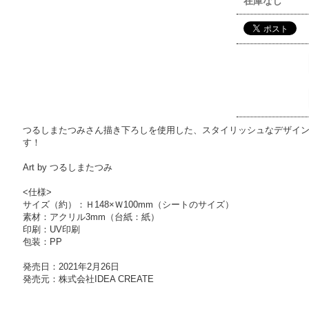
在庫なし
つるしまたつみさん描き下ろしを使用した、スタイリッシュなデザイ
す！
Art by つるしまたつみ
<仕様>
サイズ（約）：Ｈ148×Ｗ100mm（シートのサイズ）
素材：アクリル3mm（台紙：紙）
印刷：UV印刷
包装：PP
発売日：2021年2月26日
発売元：株式会社IDEA CREATE