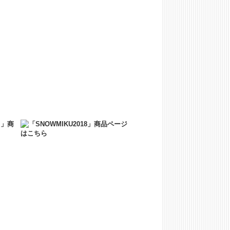
ATION ALBUM（オフィシャルCD）の予約販売
ATION ALBUM（オフィシャルCD）の予約販
詳しくは公式サイトをご覧ください。
二次受注を開始いたしました！
いたしました。
しました！
た。
！
た新商品を販売開始いたします。
い上げに限り送料が無料となるキャンペーンを
しました！
リルジオラマが登場しました！