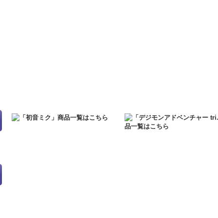
す。
2021.12.6
「初音ミク GALAXY LIVE 2021」OFFICIAL COMPIL
二次受注を開始しました！
2021.10.29
「初音ミク GALAXY LIVE 2021」OFFICIAL COMPIL
売を開始しました！
2021.10.12
「GALAXY LIVE 2021」の開催日が公開されました！
2021.10.9
ご好評につき「GALAXY LIVE 2021」予約販売グッズの
2021.10.9
「GALAXY LIVE 2021」予約販売グッズの一次受注を終了
2021.9.17
「GALAXY LIVE 2021」予約販売グッズ特設ページを公開
2021.7.7
東京オリンピックに伴うお届け遅延の可能性について
2021.5.31
正午をもちまして、送料無料キャンペーンを終了いたしまし
2021.4.2
『初音ミクコラボショップ2021』の事後通販を開始しました
2021.4.1
4/2（金）正午～『初音ミクコラボショップ2021』で販売し
2021.4.1
4/2（金）正午～5/31（月）正午まで、6,000円以上お買
実施します。
2020.10.1
PayPayオンライン決済に対応しました！
2020.9.18
「GALAXY LIVE 2020」予約販売グッズ特設ページを公開
2020.9.4
「GALAXY LIVE 2020」グッズ特設ページを公開しました！
2020.6.5
「初音ミクコラボショップ」の『プチステーション』にアク