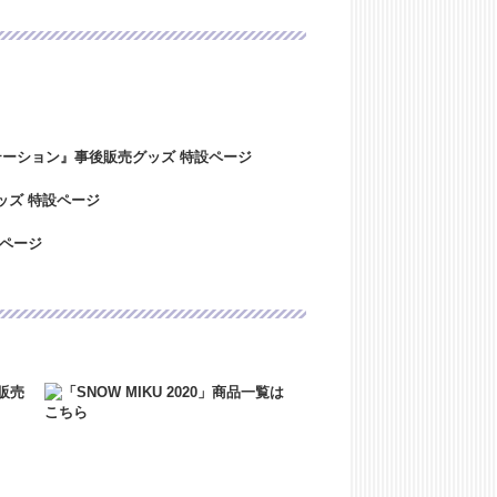
ましたご注文・お問い合わせにつきまして
。ご迷惑をおかけいたしますが、ご理解のほ
！
に心よりお見舞い申し上げますと共に、
トは本日より稼働いたしております。本
イトは、2023年12月29日（金）～20
たご注文・お問い合わせにつきまして
迷惑をおかけいたしますが、ご理解のほど
2024年4月27日（土）～5/7（日）の
きましては5/8（月）より順次ご対応
よろしくお願い致します。
！
ました！
～AM7:00の間、一時的にサイトにアクセ
ど何卒よろしくお願いいたします。
6:00～AM7:30の間、一時的にサイトに
了承のほど何卒よろしくお願いいたしま
了いたしました。
M6:00～AM7:00の間、一時的にサイト
了承のほど何卒よろしくお願いいたしま