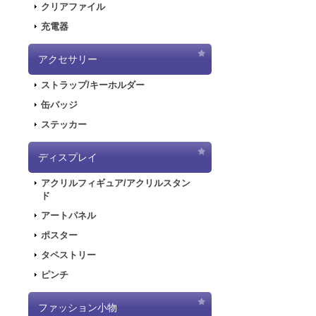
クリアファイル
2020.6.5
「初音
充電器
2020.6.5
「初音
した！
アクセサリー
2020.5.8
「SN
ストラップ/キーホルダー
販を開始しまし
2019.11.1
音楽R
缶バッジ
ラストが登場し
ステッカー
2019.5.10
「初音
ディスプレイ
2019.4.26
「初音
特設ページを公
アクリルフィギュア/アクリルスタン
2019.4.26
「初音
ド
た！
アートパネル
2019.4.26
「初音
ポスター
2018.7.13
「デジモ
タペストリー
開しました！
ピンチ
2018.6.7
サーバー
できない状態と
ファッション小物
2018.6.1
「SNO