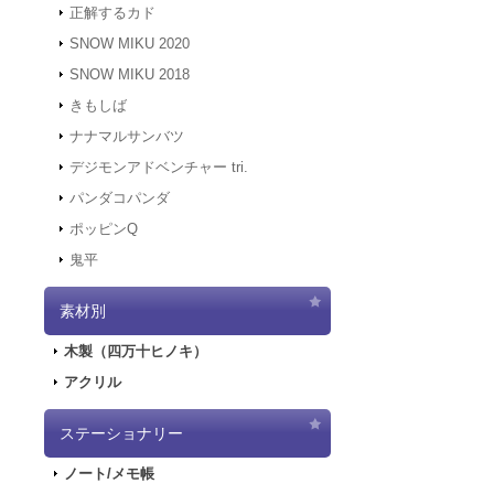
正解するカド
2021.12.7
サーバ
にアクセスでき
SNOW MIKU 2020
す。
SNOW MIKU 2018
2021.12.6
「初音ミ
きもしば
二次受注を開始
2021.10.29
「初音
ナナマルサンバツ
売を開始しまし
デジモンアドベンチャー tri.
2021.10.12
「G
パンダコパンダ
2021.10.9
ご好評
ポッピンQ
2021.10.9
「GA
鬼平
2021.9.17
「GA
2021.7.7
東京オ
素材別
2021.5.31
正午を
2021.4.2
『初音
木製（四万十ヒノキ）
2021.4.1
4/2
アクリル
2021.4.1
4/2（
実施します。
2020.10.1
Pay
ステーショナリー
2020.9.18
「GA
ノート/メモ帳
2020.9.4
「GAL