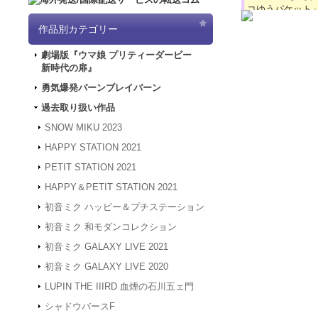
コゆうパケット
2024.4.16
【GW
作品別カテゴリー
「5/3（金）～
は4/30～5/
劇場版『ウマ娘 プリティーダービー
ど何卒よろしく
新時代の扉』
2024.3.12
「勇気
2024.1.4
【新年
勇気爆発バーンブレイバーン
被災地の皆様の
過去取り扱い作品
年度も何卒よろ
2023.12.27
【年
SNOW MIKU 2023
24年1月3日
HAPPY STATION 2021
は、2024年1
何卒よろしくお
PETIT STATION 2021
2023.4.16
【GW
HAPPY＆PETIT STATION 2021
間、GW休業と
させていただき
初音ミク ハッピー＆プチステーション
2023.2.15
「SN
初音ミク 和モダンコレクション
2023.2.6
「SNO
初音ミク GALAXY LIVE 2021
2022.1.19
メンテ
スできない状態
初音ミク GALAXY LIVE 2020
2022.1.7
システム
LUPIN THE IIIRD 血煙の石川五ェ門
アクセスできな
す。
シャドウバースF
2021.12.20
「G