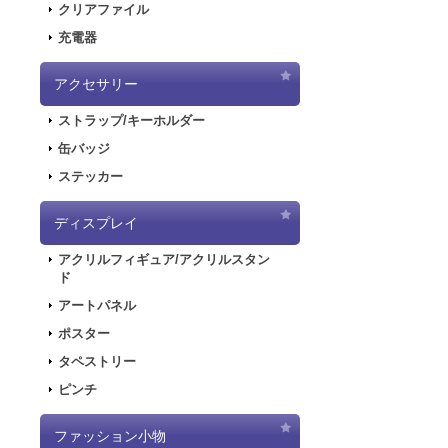
クリアファイル
2020.6.5
「初音
充電器
2020.6.5
「初音
した！
アクセサリー
2020.5.8
「SN
ストラップ/キーホルダー
販を開始しまし
2019.11.1
音楽R
缶バッジ
ラストが登場し
ステッカー
2019.5.10
「初音
ディスプレイ
2019.4.26
「初音
特設ページを公
アクリルフィギュア/アクリルスタン
2019.4.26
「初音
ド
た！
アートパネル
2019.4.26
「初音
ポスター
2018.7.13
「デジモ
タペストリー
開しました！
ピンチ
2018.6.7
サーバー
できない状態と
ファッション小物
2018.6.1
「SNO