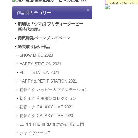
コゆうパケット
2024.4.16
【GW
作品別カテゴリー
「5/3（金）～
は4/30～5/
劇場版『ウマ娘 プリティーダービー
ど何卒よろしく
新時代の扉』
2024.3.12
「勇気
2024.1.4
【新年
勇気爆発バーンブレイバーン
被災地の皆様の
過去取り扱い作品
年度も何卒よろ
2023.12.27
【年
SNOW MIKU 2023
24年1月3日
HAPPY STATION 2021
は、2024年1
何卒よろしくお
PETIT STATION 2021
2023.4.16
【GW
HAPPY＆PETIT STATION 2021
間、GW休業と
させていただき
初音ミク ハッピー＆プチステーション
2023.2.15
「SN
初音ミク 和モダンコレクション
2023.2.6
「SNO
初音ミク GALAXY LIVE 2021
2022.1.19
メンテ
スできない状態
初音ミク GALAXY LIVE 2020
2022.1.7
システム
LUPIN THE IIIRD 血煙の石川五ェ門
アクセスできな
す。
シャドウバースF
2021.12.20
「G