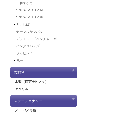
正解するカド
2021.12.7
サーバ
にアクセスでき
SNOW MIKU 2020
す。
SNOW MIKU 2018
2021.12.6
「初音ミ
きもしば
二次受注を開始
2021.10.29
「初音
ナナマルサンバツ
売を開始しまし
デジモンアドベンチャー tri.
2021.10.12
「G
パンダコパンダ
2021.10.9
ご好評
ポッピンQ
2021.10.9
「GA
鬼平
2021.9.17
「GA
2021.7.7
東京オ
素材別
2021.5.31
正午を
2021.4.2
『初音
木製（四万十ヒノキ）
2021.4.1
4/2
アクリル
2021.4.1
4/2（
実施します。
2020.10.1
Pay
ステーショナリー
2020.9.18
「GA
ノート/メモ帳
2020.9.4
「GAL