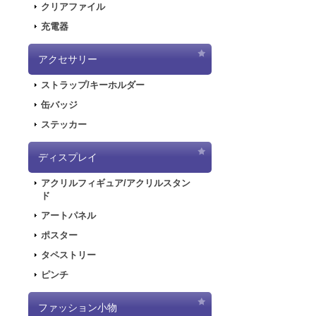
クリアファイル
2020.6.5
「初音
充電器
2020.6.5
「初音
した！
アクセサリー
2020.5.8
「SN
ストラップ/キーホルダー
販を開始しまし
2019.11.1
音楽R
缶バッジ
ラストが登場し
ステッカー
2019.5.10
「初音
ディスプレイ
2019.4.26
「初音
特設ページを公
アクリルフィギュア/アクリルスタン
2019.4.26
「初音
ド
た！
アートパネル
2019.4.26
「初音
ポスター
2018.7.13
「デジモ
タペストリー
開しました！
ピンチ
2018.6.7
サーバー
できない状態と
ファッション小物
2018.6.1
「SNO