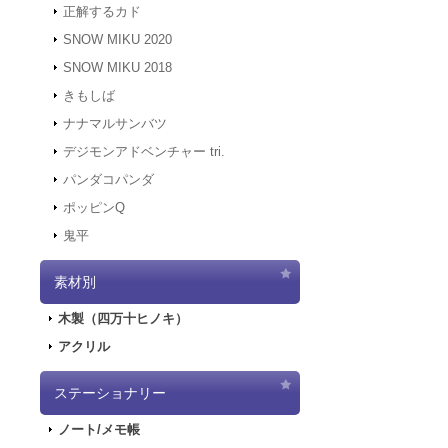
正解するカド
2021.12.7
サーバ
にアクセスでき
SNOW MIKU 2020
す。
SNOW MIKU 2018
2021.12.6
「初音ミ
きもしば
二次受注を開始
2021.10.29
「初音
ナナマルサンバツ
売を開始しまし
デジモンアドベンチャー tri.
2021.10.12
「G
パンダコパンダ
2021.10.9
ご好評
ポッピンQ
2021.10.9
「GA
鬼平
2021.9.17
「GA
2021.7.7
東京オ
素材別
2021.5.31
正午を
2021.4.2
『初音
木製（四万十ヒノキ）
2021.4.1
4/2
アクリル
2021.4.1
4/2（
実施します。
2020.10.1
Pay
ステーショナリー
2020.9.18
「GA
ノート/メモ帳
2020.9.4
「GAL