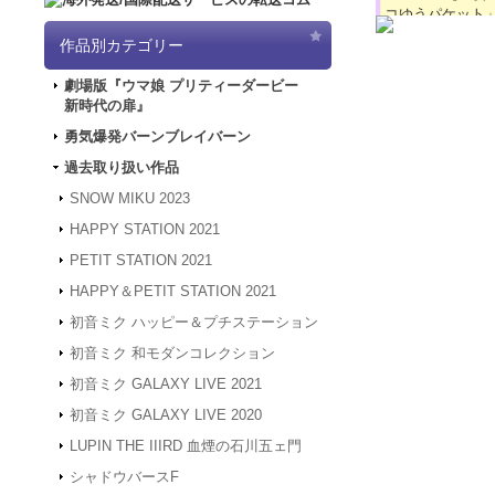
コゆうパケット
2024.4.16
【GW
作品別カテゴリー
「5/3（金）～
は4/30～5/
劇場版『ウマ娘 プリティーダービー
ど何卒よろしく
新時代の扉』
2024.3.12
「勇気
2024.1.4
【新年
勇気爆発バーンブレイバーン
被災地の皆様の
過去取り扱い作品
年度も何卒よろ
2023.12.27
【年
SNOW MIKU 2023
24年1月3日
HAPPY STATION 2021
は、2024年1
何卒よろしくお
PETIT STATION 2021
2023.4.16
【GW
HAPPY＆PETIT STATION 2021
間、GW休業と
させていただき
初音ミク ハッピー＆プチステーション
2023.2.15
「SN
初音ミク 和モダンコレクション
2023.2.6
「SNO
初音ミク GALAXY LIVE 2021
2022.1.19
メンテ
スできない状態
初音ミク GALAXY LIVE 2020
2022.1.7
システム
LUPIN THE IIIRD 血煙の石川五ェ門
アクセスできな
す。
シャドウバースF
2021.12.20
「G