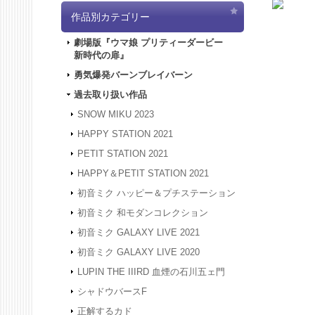
2024.4.
作品別カテゴリー
「5/3
は4/3
劇場版『ウマ娘 プリティーダービー
ど何卒よ
新時代の扉』
2024.3.
2024.1.
勇気爆発バーンブレイバーン
被災地の
過去取り扱い作品
年度も何
2023.12
SNOW MIKU 2023
24年1
HAPPY STATION 2021
は、20
何卒よろ
PETIT STATION 2021
2023.4.
HAPPY＆PETIT STATION 2021
間、GW
させてい
初音ミク ハッピー＆プチステーション
2023.2.
初音ミク 和モダンコレクション
2023.2.
初音ミク GALAXY LIVE 2021
2022.1.
スできな
初音ミク GALAXY LIVE 2020
2022.1.
LUPIN THE IIIRD 血煙の石川五ェ門
アクセス
す。
シャドウバースF
2021.12
正解するカド
2021.12