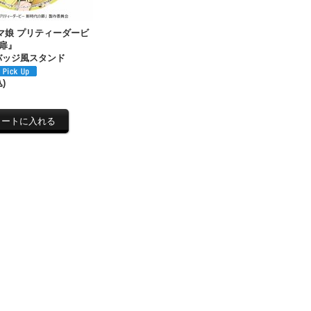
マ娘 プリティーダービ
の扉』
 缶バッジ風スタンド
)