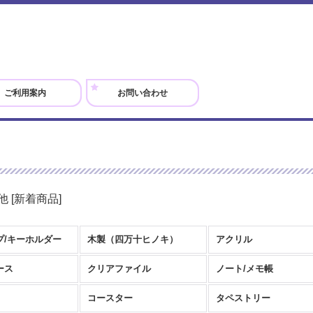
ご利用案内
お問い合わせ
他
[
新着商品
]
プ/キーホルダー
木製（四万十ヒノキ）
アクリル
ース
クリアファイル
ノート/メモ帳
コースター
タペストリー