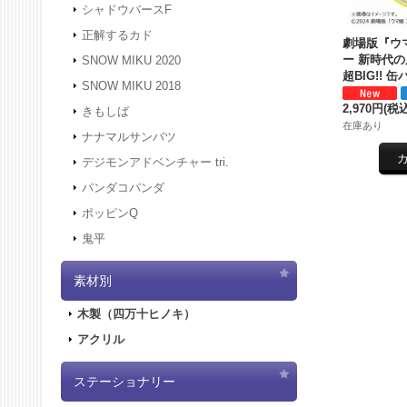
シャドウバースF
正解するカド
劇場版『ウ
ー 新時代
SNOW MIKU 2020
超BIG!!
SNOW MIKU 2018
2,970円
(税込
きもしば
在庫あり
ナナマルサンバツ
デジモンアドベンチャー tri.
パンダコパンダ
ポッピンQ
鬼平
素材別
木製（四万十ヒノキ）
アクリル
ステーショナリー