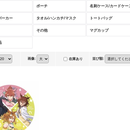
ポーチ
名刺ケース/カードケー
パーカー
タオル/ハンカチ/マスク
トートバッグ
その他
マグカップ
品
画像
:
並び順
:
在庫あり