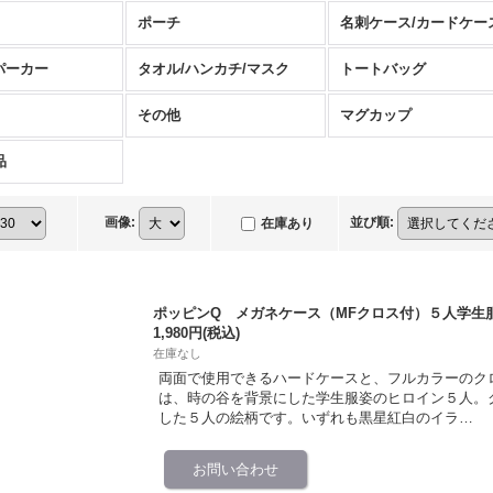
ポーチ
名刺ケース/カードケー
パーカー
タオル/ハンカチ/マスク
トートバッグ
その他
マグカップ
品
画像
:
並び順
:
在庫あり
ポッピンQ メガネケース（MFクロス付）５人学生服v
1,980円
(税込)
在庫なし
両面で使用できるハードケースと、フルカラーのク
は、時の谷を背景にした学生服姿のヒロイン５人。
した５人の絵柄です。いずれも黒星紅白のイラ…