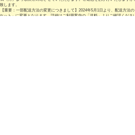
致します。
1
【重要：一部配送方法の変更につきまして】2024年5月1日より、配送方法
ケット」に変更となります。詳細はご利用案内の「送料」よりご確認くださ
16
【GW休業のお知らせ】誠に勝手ながら、キャラメガECサイトは2024年「4/2
（金）～5/6（月）」の間、GW休業となります。期間中に頂きましたご注文・
0～5/2の間、および5/7以降に順次ご対応させていただきます。ご迷惑をおか
ろしくお願い致します。
12
「勇気爆発バーンブレイバーン」各種グッズ予約受付中です！
4
【新年のご挨拶】令和6年能登半島地震により被災された方々に心よりお見
皆様の安全を心よりお祈り申し上げます。キャラメガECサイトは本日より稼
卒よろしくお願いいたします。
.27
【年末年始休業のお知らせ】誠に勝手ながら、キャラメガECサイトは、2023
月3日（水）の間、年末年始休業となります。期間中に頂きましたご注文・お
24年1月4日（木）より、順次ご対応させていただきます。ご迷惑をおかけい
しくお願い致します。
16
【GW休業のお知らせ】誠に勝手ながら、キャラメガECサイトは2024年4月2
休業となります。期間中に頂きましたご注文・お問い合わせにつきましては5/
ただきます。ご迷惑をおかけいたしますが、ご理解のほど何卒よろしくお願
15
「SNOW MIKU 2023」販売グッズ事後通販を開始しました！
6
「SNOW MIKU 2023」予約販売グッズ特設ページを公開しました！
19
メンテナンスに伴いまして、2022年1月26日（水）AM6:00～AM7:00の
い状態となります。ご迷惑をおかけいたしますが、ご了承のほど何卒よろし
7
システムメンテナンスに伴いまして、2022年1月19日（水）AM6:00～AM7
できない状態となります。ご迷惑をおかけいたしますが、ご了承のほど何卒