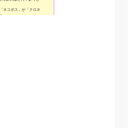
の「ネコポス」が「クロネ
い。
7（土）～4/29（月）」
お問い合わせにつきまして
けいたしますが、ご理解のほ
舞い申し上げますと共に、
働いたしております。本
年12月29日（金）～20
問い合わせにつきまして
たしますが、ご理解のほど
7日（土）～5/7（日）の
8（月）より順次ご対応
い致します。
間、一時的にサイトにアクセ
くお願いいたします。
:30の間、一時的にサイトに
よろしくお願いいたしま