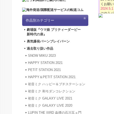
くお願い
2024.5.
コゆうパ
2024.4.
作品別カテゴリー
「5/3
は4/3
劇場版『ウマ娘 プリティーダービー
ど何卒よ
新時代の扉』
2024.3.
2024.1.
勇気爆発バーンブレイバーン
被災地の
過去取り扱い作品
年度も何
2023.12
SNOW MIKU 2023
24年1
HAPPY STATION 2021
は、20
何卒よろ
PETIT STATION 2021
2023.4.
HAPPY＆PETIT STATION 2021
間、GW
させてい
初音ミク ハッピー＆プチステーション
2023.2.
初音ミク 和モダンコレクション
2023.2.
初音ミク GALAXY LIVE 2021
2022.1.
スできな
初音ミク GALAXY LIVE 2020
2022.1.
LUPIN THE IIIRD 血煙の石川五ェ門
アクセス