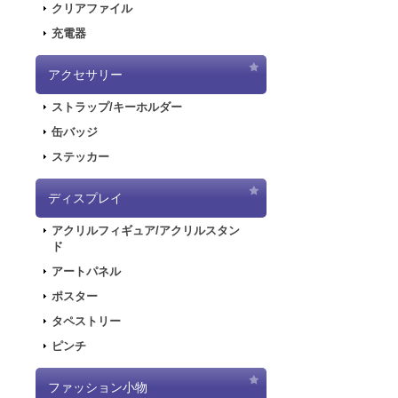
クリアファイル
2020.6.5
「初音
充電器
2020.6.5
「初音
した！
アクセサリー
2020.5.8
「SN
ストラップ/キーホルダー
販を開始しまし
2019.11.1
音楽R
缶バッジ
ラストが登場し
ステッカー
2019.5.10
「初音
ディスプレイ
2019.4.26
「初音
特設ページを公
アクリルフィギュア/アクリルスタン
2019.4.26
「初音
ド
た！
アートパネル
2019.4.26
「初音
ポスター
2018.7.13
「デジモ
タペストリー
開しました！
ピンチ
2018.6.7
サーバー
できない状態と
ファッション小物
2018.6.1
「SNO