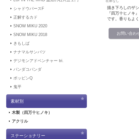
在庫なし
描き下ろしのザシ
シャドウバースF
『四万十ヒノキ』
正解するカド
です。香りもよ
SNOW MIKU 2020
SNOW MIKU 2018
きもしば
ナナマルサンバツ
デジモンアドベンチャー tri.
パンダコパンダ
ポッピンQ
鬼平
素材別
木製（四万十ヒノキ）
アクリル
ステーショナリー