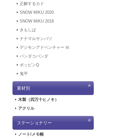
正解するカド
2021.12.7
サーバ
にアクセスでき
SNOW MIKU 2020
す。
SNOW MIKU 2018
2021.12.6
「初音ミ
きもしば
二次受注を開始
2021.10.29
「初音
ナナマルサンバツ
売を開始しまし
デジモンアドベンチャー tri.
2021.10.12
「G
パンダコパンダ
2021.10.9
ご好評
ポッピンQ
2021.10.9
「GA
鬼平
2021.9.17
「GA
2021.7.7
東京オ
素材別
2021.5.31
正午を
2021.4.2
『初音
木製（四万十ヒノキ）
2021.4.1
4/2
アクリル
2021.4.1
4/2（
実施します。
2020.10.1
Pay
ステーショナリー
2020.9.18
「GA
ノート/メモ帳
2020.9.4
「GAL