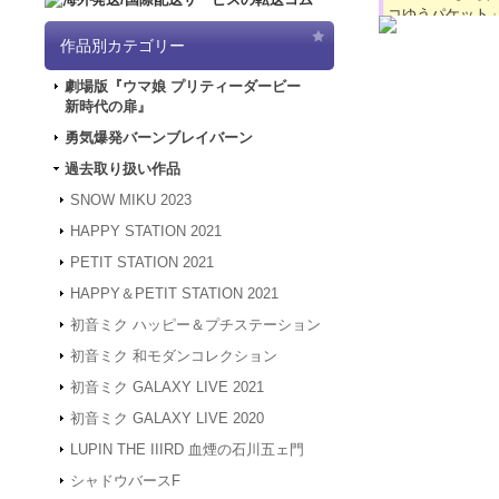
コゆうパケット
2024.4.16
【GW
作品別カテゴリー
「5/3（金）～
は4/30～5/
劇場版『ウマ娘 プリティーダービー
ど何卒よろしく
新時代の扉』
2024.3.12
「勇気
2024.1.4
【新年
勇気爆発バーンブレイバーン
被災地の皆様の
過去取り扱い作品
年度も何卒よろ
2023.12.27
【年
SNOW MIKU 2023
24年1月3日
HAPPY STATION 2021
は、2024年1
何卒よろしくお
PETIT STATION 2021
2023.4.16
【GW
HAPPY＆PETIT STATION 2021
間、GW休業と
させていただき
初音ミク ハッピー＆プチステーション
2023.2.15
「SN
初音ミク 和モダンコレクション
2023.2.6
「SNO
初音ミク GALAXY LIVE 2021
2022.1.19
メンテ
スできない状態
初音ミク GALAXY LIVE 2020
2022.1.7
システム
LUPIN THE IIIRD 血煙の石川五ェ門
アクセスできな
す。
シャドウバースF
2021.12.20
「G