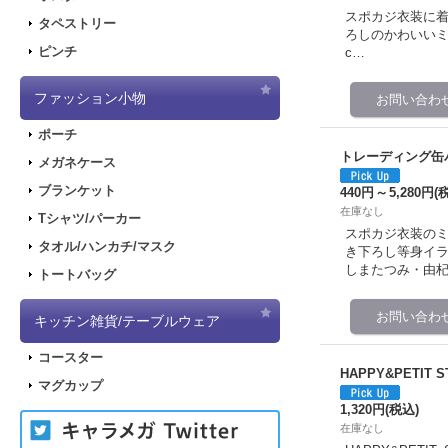
スポカジ衣装に着
タペストリー
ろしのかわいいミニキ
ピンチ
c…
ファッション小物
ポーチ
トレーディング缶バ
メガネケース
ブランケット
440円
～
5,280円
(
在庫なし
Tシャツ/パーカー
スポカジ衣装のミ
タオル/ハンカチ/マスク
き下ろし等身イラス
しまたつみ・由杞
トートバッグ
キッチン雑貨/テーブルウェア
コースター
HAPPY&PETIT 
マグカップ
1,320円
(税込)
在庫なし