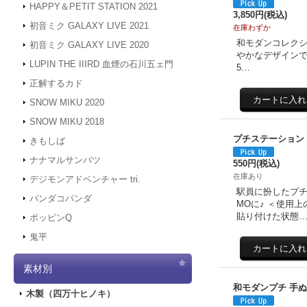
HAPPY＆PETIT STATION 2021
3,850円
(税込)
初音ミク GALAXY LIVE 2021
在庫わずか
和モダンコレクシ
初音ミク GALAXY LIVE 2020
やかなデザインで、お
LUPIN THE IIIRD 血煙の石川五ェ門
5…
正解するカド
SNOW MIKU 2020
SNOW MIKU 2018
プチステーション 
きもしば
ナナマルサンバツ
550円
(税込)
在庫あり
デジモンアドベンチャー tri.
駅員に扮したプチ
パンダコパンダ
MOに♪ ＜使用
貼り付けた状態
ポッピンQ
鬼平
素材別
和モダンプチ 手
木製（四万十ヒノキ）