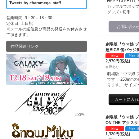
HAPPY&PETI
Tweets by charamega_staff
カラフルでポップ
グッズ♪ 切手…
営業時間: 9：30～18：30
定休日: 土日祝
※メールの送信及び商品の発送をお休みさせ
て頂きます。
劇場版『ウマ娘 
作品関連リンク
超BIG!! 缶バッ
2,970円
(税込)
在庫あり
劇場版『ウマ娘 
です！ 250m
ります。 サイズ
劇場版『ウマ娘 
ON THE アクス
1,320円
(税込)