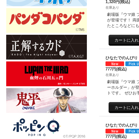
1,320円
(税込)
在庫あり
劇場版『ウマ娘 プ
が登場です！ 両
たところなどに
ひなたでのんびり
777円
(税込)
在庫あり
劇場版『ウマ娘 
ーホルダー」が登
トです。 ぜひお
ひなたでのんびり
777円
(税込)