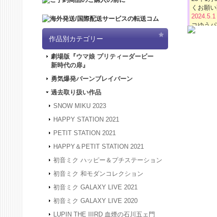
くお願い
2024.5.
コゆうパ
2024.4.
作品別カテゴリー
「5/3
は4/3
劇場版『ウマ娘 プリティーダービー
ど何卒よ
新時代の扉』
2024.3.
2024.1.
勇気爆発バーンブレイバーン
被災地の
過去取り扱い作品
年度も何
2023.12
SNOW MIKU 2023
24年1
HAPPY STATION 2021
は、20
何卒よろ
PETIT STATION 2021
2023.4.
HAPPY＆PETIT STATION 2021
間、GW
させてい
初音ミク ハッピー＆プチステーション
2023.2.
初音ミク 和モダンコレクション
2023.2.
初音ミク GALAXY LIVE 2021
2022.1.
スできな
初音ミク GALAXY LIVE 2020
2022.1.
LUPIN THE IIIRD 血煙の石川五ェ門
アクセス