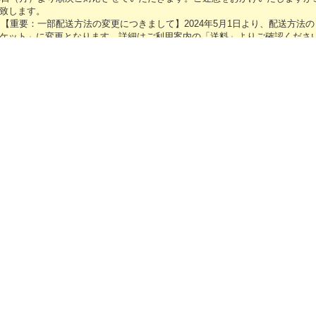
（210mm×297mm）…
致します。
1
【重要：一部配送方法の変更につきまして】2024年5月1日より、配送方法
ケット」に変更となります。詳細はご利用案内の「送料」よりご確認くださ
16
【GW休業のお知らせ】誠に勝手ながら、キャラメガECサイトは2024年「4/2
（金）～5/6（月）」の間、GW休業となります。期間中に頂きましたご注文・
正解するカド A4クリアファイル２種セット
0～5/2の間、および5/7以降に順次ご対応させていただきます。ご迷惑をおか
770円
(税込)
ろしくお願い致します。
在庫なし
12
「勇気爆発バーンブレイバーン」各種グッズ予約受付中です！
キービジュアルを使用した「青と赤ver.」と、ザシュ
4
【新年のご挨拶】令和6年能登半島地震により被災された方々に心よりお見
クリアファイル２種セットです。 枚数：２枚組 サイズ：
皆様の安全を心よりお祈り申し上げます。キャラメガECサイトは本日より稼
材：ポリ…
卒よろしくお願いいたします。
.27
【年末年始休業のお知らせ】誠に勝手ながら、キャラメガECサイトは、2023
月3日（水）の間、年末年始休業となります。期間中に頂きましたご注文・お
24年1月4日（木）より、順次ご対応させていただきます。ご迷惑をおかけい
しくお願い致します。
鬼平 クリアファイル 鬼平
16
【GW休業のお知らせ】誠に勝手ながら、キャラメガECサイトは2024年4月2
408円
(税込)
休業となります。期間中に頂きましたご注文・お問い合わせにつきましては5/
ただきます。ご迷惑をおかけいたしますが、ご理解のほど何卒よろしくお願
在庫なし
15
「SNOW MIKU 2023」販売グッズ事後通販を開始しました！
アニメ鬼平のクリアファイルがキービジュアルの絵
楽しみください。 サイズ：A4 （210mm×297mm
6
「SNOW MIKU 2023」予約販売グッズ特設ページを公開しました！
本：圧着 …
19
メンテナンスに伴いまして、2022年1月26日（水）AM6:00～AM7:00の
い状態となります。ご迷惑をおかけいたしますが、ご了承のほど何卒よろし
7
システムメンテナンスに伴いまして、2022年1月19日（水）AM6:00～AM7
できない状態となります。ご迷惑をおかけいたしますが、ご了承のほど何卒