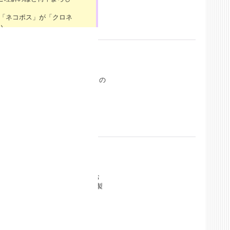
の「ネコポス」が「クロネ
い。
7（土）～4/29（月）」
お問い合わせにつきまして
けいたしますが、ご理解のほ
ニナ・真道・沙羅花の「黒ver.」の
舞い申し上げますと共に、
A4 （210mm×297mm） 素
働いたしております。本
年12月29日（金）～20
問い合わせにつきまして
たしますが、ご理解のほど
7日（土）～5/7（日）の
8（月）より順次ご対応
い致します。
柄で登場！ 迫力ある絵柄を是非お
） 素材：ポリプロピレン 0.2mm 製
間、一時的にサイトにアクセ
くお願いいたします。
:30の間、一時的にサイトに
よろしくお願いいたしま