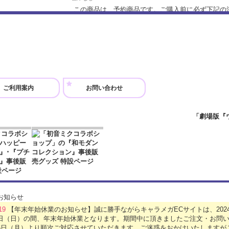
この商品は、予約商品です。ご購入前に必ず下記の
をご確認ください。 予約期間：2021年10月9日 12:00 〜
定：20…
【予約受付終了】二次受注分【初音ミク GALAXY LI
けけVer.
ご利用案内
お問い合わせ
500円
(税込)
在庫なし
この商品は、予約商品です。ご購入前に必ず下記の
をご確認ください。 予約期間：2021年10月9日 12:00 〜
定：20…
パンダコパンダ A4クリアファイル2種セット
440円
(税込)
在庫なし
.19
【年末年始休業のお知らせ】誠に勝手ながらキャラメガECサイトは、2024年
「パンダコパンダ」と「パンダコパンダ 雨ふりサ
5日（日）の間、年末年始休業となります。期間中に頂きましたご注文・お問い
アファイルセットです。 思い出の名シーンがたくさ
月6日（月）より順次ご対応させていただきます。ご迷惑をおかけいたします