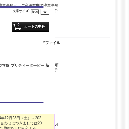
注意事項と、ご利用案内の注意事項
 2021年12月19日 23:59 発送予
文字サイズ
:
0
カートの中身
VE 2021】受注限定 クリアファイル
注意事項と、ご利用案内の注意事項
 2021年12月19日 23:59 発送予
12月28日（土）～202
ーカス」から、場面写を使ったクリ
合わせにつきましては20
ん詰まった２枚です。 サイズ：A4
がご理解のほど何卒よろし