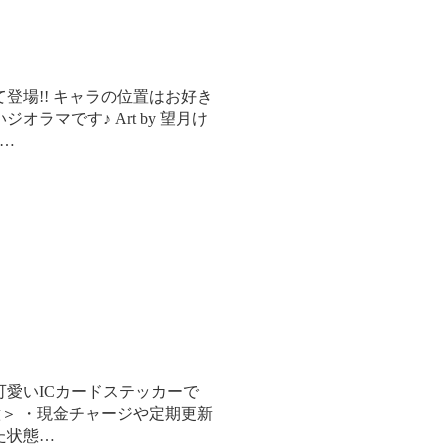
登場!! キャラの位置はお好き
ラマです♪ Art by 望月け
/…
愛いICカードステッカーで
ご注意＞ ・現金チャージや定期更新
た状態…