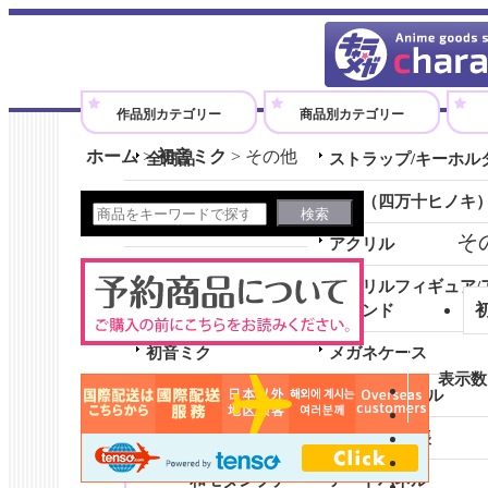
アニメグッズのオンラインショップです。
作品別カテゴリー
商品別カテゴリー
ホーム
>
初音ミク
>
その他
全商品
ストラップ/キーホル
劇場版『ウマ娘 プリティーダ
木製（四万十ヒノキ
ービー 新時代の扉』
そ
アクリル
シャドウバースＦ
アクリルフィギュア/
勇気爆発バーンブレイバーン
スタンド
初音ミク
メガネケース
表示数
全商品 (初音ミク)
クリアファイル
和モダンコレクション
ノート/メモ帳
和モダンプチ
アートパネル