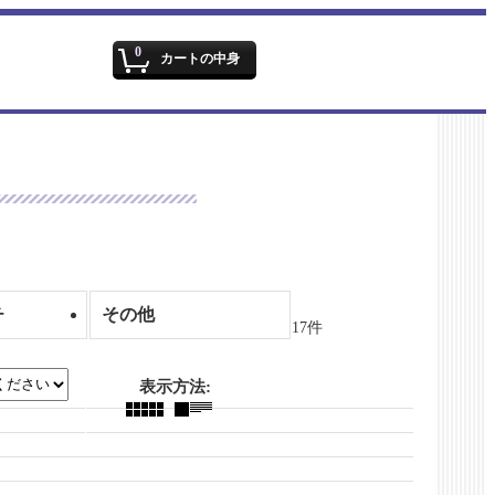
文字サイズ
:
0
カートの中身
チ
その他
17
件
表示方法
: