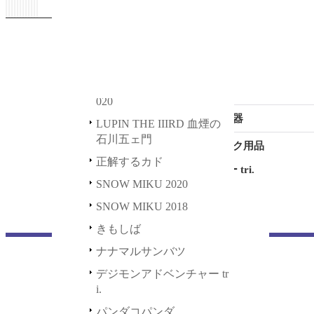
ステッカー
HAPPY＆PETIT STATION
川五ェ門
2021
正解するカド
缶バッジ
初音ミク GALAXY LIVE 2
021
SNOW MIKU 2020
その他
初音ミク GALAXY LIVE 2
SNOW MIKU 2018
マグカップ
020
きもしば
充電器
LUPIN THE IIIRD 血煙の
石川五ェ門
ナナマルサンバツ
デスク用品
正解するカド
デジモンアドベンチャー tri.
SNOW MIKU 2020
パンダコパンダ
SNOW MIKU 2018
ポッピンQ
きもしば
鬼平
ナナマルサンバツ
デジモンアドベンチャー tr
i.
パンダコパンダ