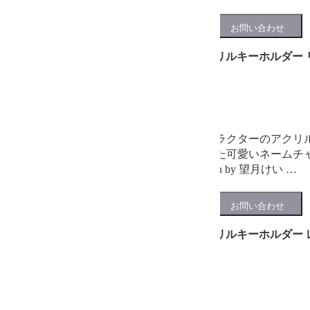
プチステーション アクリルキーホルダー 
880円
(税込)
在庫あり
プチステーションキャラクターのアクリ
ラごとに切符の形をした可愛いネームチ
も可能♪ 全6種 illustration by 望月けい …
プチステーション アクリルキーホルダー 
880円
(税込)
在庫あり