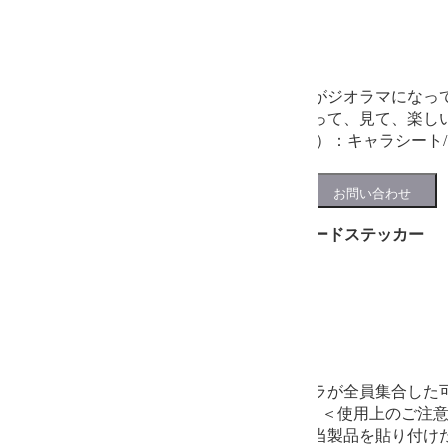
2,200円
(税込)
在庫あり
かわいいプチキャラ達がジオラマになって
に入れ替えられる、飾って、見て、楽しいジオ
い サイズ（組み立て前）：キャラシート
プチステーション ICカードステッカー
550円
(税込)
在庫あり
駅員に扮したプチキャラが全員集合した可
す。 SuicaやPASMOに♪ ＜使用上の
などの際、ICカードに当製品を貼り付け