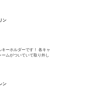
リン
ルキーホルダーです！ 各キャ
ャームがついていて取り外し
レン