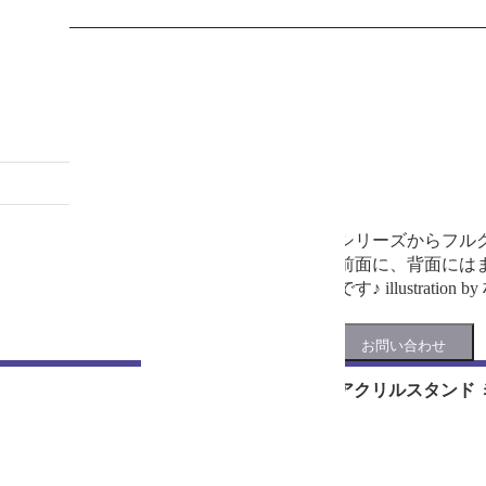
ち サイズ（約）：H420…
ハッピーステーション フルグラフィック
6,050円
(税込)
在庫わずか
ハッピーステーションシリーズからフルグ
んポーズの初音ミクを前面に、背面には
ザインでコラボ感満載です♪ illustration b
ハッピーステーション アクリルスタンド 
1,540円
(税込)
在庫なし