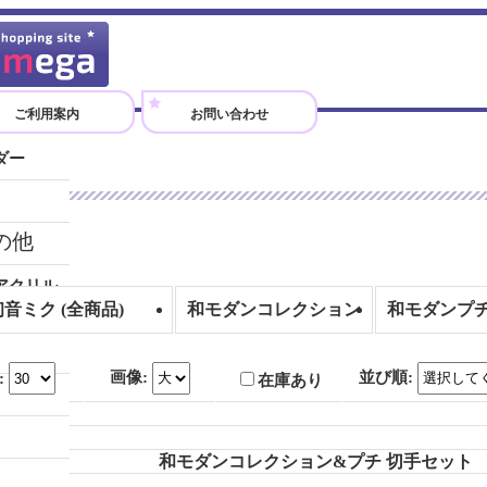
ご利用案内
お問い合わせ
ダー
）
の他
アクリル
初音ミク (全商品)
和モダンコレクション
和モダンプ
画像
:
並び順
:
:
在庫あり
和モダンコレクション&プチ 切手セット