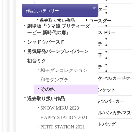
その他
ポスター
作品別カテゴリー
過去取り扱い作品
コースター
劇場版『ウマ娘 プリティーダ
全商品 (過去取り扱い作品)
ービー 新時代の扉』
タペストリー
シャドウバースＦ
SNOW MIKU 2023
ピンチ
勇気爆発バーンブレイバーン
HAPPY STATION 2021
お菓子
初音ミク
PETIT STATION 2021
ポーチ
和モダンコレクション
HAPPY＆PETIT STATION 2
名刺ケース/カードケ
和モダンプチ
021
その他
ブランケット
初音ミク GALAXY LIVE 202
過去取り扱い作品
1
Tシャツ/パーカー
SNOW MIKU 2023
初音ミク GALAXY LIVE 202
タオル/ハンカチ/マス
HAPPY STATION 2021
0
トートバッグ
PETIT STATION 2021
LUPIN THE IIIRD 血煙の石