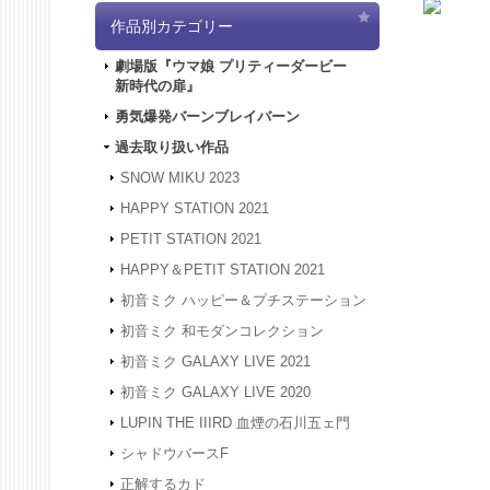
2024.4.
作品別カテゴリー
「5/3
は4/3
劇場版『ウマ娘 プリティーダービー
ど何卒よ
新時代の扉』
2024.3.
2024.1.
勇気爆発バーンブレイバーン
被災地の
過去取り扱い作品
年度も何
2023.12
SNOW MIKU 2023
24年1
HAPPY STATION 2021
は、20
何卒よろ
PETIT STATION 2021
2023.4.
HAPPY＆PETIT STATION 2021
間、GW
させてい
初音ミク ハッピー＆プチステーション
2023.2.
初音ミク 和モダンコレクション
2023.2.
初音ミク GALAXY LIVE 2021
2022.1.
スできな
初音ミク GALAXY LIVE 2020
2022.1.
LUPIN THE IIIRD 血煙の石川五ェ門
アクセス
す。
シャドウバースF
2021.12
正解するカド
2021.12