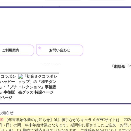
和モダンプチ アクリルキーホルダー レン
880円
(税込)
在庫わずか
和モダンプチキャラのアクリルキーホルダーが登場
ームがついていて取り外しも可能♪ 全6種です！ illust
ご利用案内
お問い合わせ
和モダンプチ アクリルキーホルダー ルカ
880円
(税込)
在庫あり
和モダンプチキャラのアクリルキーホルダーが登場
ームがついていて取り外しも可能♪ 全6種です！ illust
和モダンプチ アクリルキーホルダー カイト
880円
(税込)
在庫あり
.19
【年末年始休業のお知らせ】誠に勝手ながらキャラメガECサイトは、2024年
5日（日）の間、年末年始休業となります。期間中に頂きましたご注文・お問い
和モダンプチキャラのアクリルキーホルダーが登場
月6日（月）より順次ご対応させていただきます。ご迷惑をおかけいたします
ームがついていて取り外しも可能♪ 全6種です！ illust