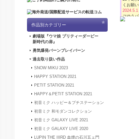
くお願い
2024.5.
コゆうパ
2024.4.
作品別カテゴリー
「5/3
は4/3
劇場版『ウマ娘 プリティーダービー
ど何卒よ
新時代の扉』
2024.3.
2024.1.
勇気爆発バーンブレイバーン
被災地の
過去取り扱い作品
年度も何
2023.12
SNOW MIKU 2023
24年1
HAPPY STATION 2021
は、20
何卒よろ
PETIT STATION 2021
2023.4.
HAPPY＆PETIT STATION 2021
間、GW
させてい
初音ミク ハッピー＆プチステーション
2023.2.
初音ミク 和モダンコレクション
2023.2.
初音ミク GALAXY LIVE 2021
2022.1.
スできな
初音ミク GALAXY LIVE 2020
2022.1.
LUPIN THE IIIRD 血煙の石川五ェ門
アクセス