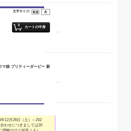
文字サイズ
:
0
！ キャラごとに可愛いネームチャ
カートの中身
ration by 望月けい サイズ（約）…
！ キャラごとに可愛いネームチャ
ration by 望月けい サイズ（約）…
12月28日（土）～202
合わせにつきましては20
！ キャラごとに可愛いネームチャ
がご理解のほど何卒よろし
ration by 望月けい サイズ（約）…