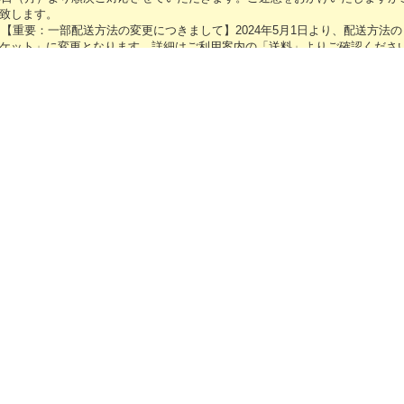
致します。
1
【重要：一部配送方法の変更につきまして】2024年5月1日より、配送方法
ケット」に変更となります。詳細はご利用案内の「送料」よりご確認くださ
16
【GW休業のお知らせ】誠に勝手ながら、キャラメガECサイトは2024年「4/2
（金）～5/6（月）」の間、GW休業となります。期間中に頂きましたご注文・
和モダンプチ アクリルキーホルダー メイコ
0～5/2の間、および5/7以降に順次ご対応させていただきます。ご迷惑をおか
880円
(税込)
ろしくお願い致します。
在庫あり
12
「勇気爆発バーンブレイバーン」各種グッズ予約受付中です！
和モダンプチキャラのアクリルキーホルダーが登場
4
【新年のご挨拶】令和6年能登半島地震により被災された方々に心よりお見
ームがついていて取り外しも可能♪ 全6種です！ illust
皆様の安全を心よりお祈り申し上げます。キャラメガECサイトは本日より稼
卒よろしくお願いいたします。
.27
【年末年始休業のお知らせ】誠に勝手ながら、キャラメガECサイトは、2023
月3日（水）の間、年末年始休業となります。期間中に頂きましたご注文・お
24年1月4日（木）より、順次ご対応させていただきます。ご迷惑をおかけい
プチステーション アクリルキーホルダー ミク
しくお願い致します。
880円
(税込)
16
【GW休業のお知らせ】誠に勝手ながら、キャラメガECサイトは2024年4月2
在庫なし
休業となります。期間中に頂きましたご注文・お問い合わせにつきましては5/
ただきます。ご迷惑をおかけいたしますが、ご理解のほど何卒よろしくお願
プチステーションキャラクターのアクリルキーホル
形をした可愛いネームチャームがついていて取り外しも可能♪ 全
15
「SNOW MIKU 2023」販売グッズ事後通販を開始しました！
けい …
6
「SNOW MIKU 2023」予約販売グッズ特設ページを公開しました！
19
メンテナンスに伴いまして、2022年1月26日（水）AM6:00～AM7:00の
い状態となります。ご迷惑をおかけいたしますが、ご了承のほど何卒よろし
7
システムメンテナンスに伴いまして、2022年1月19日（水）AM6:00～AM7
できない状態となります。ご迷惑をおかけいたしますが、ご了承のほど何卒