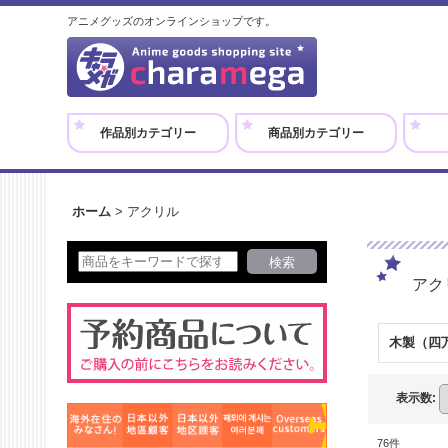
アニメグッズのオンラインショップです。
作品別カテゴリー
商品別カテゴリー
ホーム
>
アクリル
アク
木製（四
表示数
:
76
件