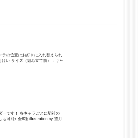
キャラの位置はお好きに入れ替えられ
 望月けい サイズ（組み立て前）：キャ
ダーです！ 各キャラごとに切符の
6種 illustration by 望月