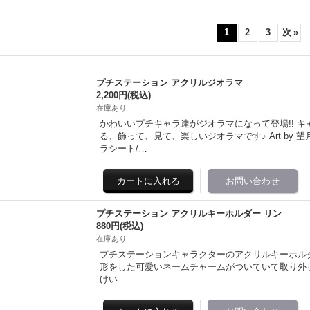
1
2
3
次
»
プチステーション アクリルジオラマ
2,200円
(税込)
在庫あり
かわいいプチキャラ達がジオラマになって登場!! 
る、飾って、見て、楽しいジオラマです♪ Art by
ラシート/…
プチステーション アクリルキーホルダー リン
880円
(税込)
在庫あり
プチステーションキャラクターのアクリルキーホル
形をした可愛いネームチャームがついていて取り外しも可能♪ 全
けい …