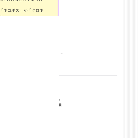
の「ネコポス」が「クロネ
い。
7（土）～4/29（月）」
お問い合わせにつきまして
けいたしますが、ご理解のほ
！ キャラごとに可愛いネームチャ
舞い申し上げますと共に、
ration by 望月けい サイズ（約）…
働いたしております。本
年12月29日（金）～20
問い合わせにつきまして
たしますが、ご理解のほど
7日（土）～5/7（日）の
8（月）より順次ご対応
い致します。
ダーです！ 各キャラごとに切符の
6種 illustration by 望月
間、一時的にサイトにアクセ
くお願いいたします。
:30の間、一時的にサイトに
よろしくお願いいたしま