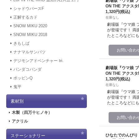
劇場版『ウマ娘 
ON THE アクス
シャドウバースF
1,320円
(税込)
正解するカド
在庫なし
劇場版『ウマ娘 プ
SNOW MIKU 2020
が登場です！ 両
SNOW MIKU 2018
たところなどに
きもしば
ナナマルサンバツ
デジモンアドベンチャー tri.
劇場版『ウマ娘 
パンダコパンダ
ON THE アクス
ポッピンQ
1,320円
(税込)
在庫なし
鬼平
劇場版『ウマ娘 プ
が登場です！ 両
素材別
たところなどに
木製（四万十ヒノキ）
アクリル
ひなたでのんびり
ステーショナリー