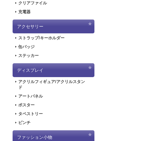
クリアファイル
2020.6.5
「初音
充電器
2020.6.5
「初音
した！
アクセサリー
2020.5.8
「SN
ストラップ/キーホルダー
販を開始しまし
2019.11.1
音楽R
缶バッジ
ラストが登場し
ステッカー
2019.5.10
「初音
ディスプレイ
2019.4.26
「初音
特設ページを公
アクリルフィギュア/アクリルスタン
2019.4.26
「初音
ド
た！
アートパネル
2019.4.26
「初音
ポスター
2018.7.13
「デジモ
タペストリー
開しました！
ピンチ
2018.6.7
サーバー
できない状態と
ファッション小物
2018.6.1
「SNO