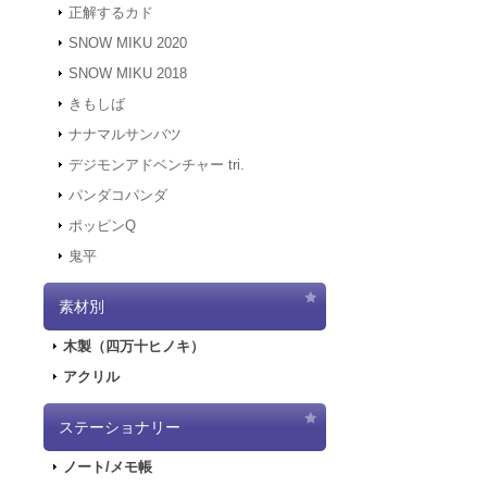
正解するカド
2021.12.7
サーバ
にアクセスでき
SNOW MIKU 2020
す。
SNOW MIKU 2018
2021.12.6
「初音ミ
きもしば
二次受注を開始
2021.10.29
「初音
ナナマルサンバツ
売を開始しまし
デジモンアドベンチャー tri.
2021.10.12
「G
パンダコパンダ
2021.10.9
ご好評
ポッピンQ
2021.10.9
「GA
鬼平
2021.9.17
「GA
2021.7.7
東京オ
素材別
2021.5.31
正午を
2021.4.2
『初音
木製（四万十ヒノキ）
2021.4.1
4/2
アクリル
2021.4.1
4/2（
実施します。
2020.10.1
Pay
ステーショナリー
2020.9.18
「GA
ノート/メモ帳
2020.9.4
「GAL