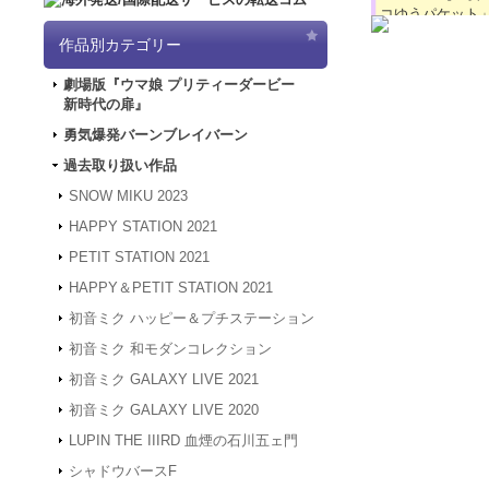
コゆうパケット
2024.4.16
【GW
作品別カテゴリー
「5/3（金）～
は4/30～5/
劇場版『ウマ娘 プリティーダービー
ど何卒よろしく
劇場版『ウマ娘 
新時代の扉』
2024.3.12
「勇気
アクリルコースタ
2024.1.4
【新年
勇気爆発バーンブレイバーン
880円
(税込)
被災地の皆様の
在庫なし
過去取り扱い作品
年度も何卒よろ
劇場版『ウマ娘 
2023.12.27
【年
SNOW MIKU 2023
です！ コースタ
24年1月3日
仕様になっており
HAPPY STATION 2021
は、2024年1
何卒よろしくお
PETIT STATION 2021
2023.4.16
【GW
HAPPY＆PETIT STATION 2021
間、GW休業と
させていただき
初音ミク ハッピー＆プチステーション
2023.2.15
「SN
劇場版『ウマ娘 
初音ミク 和モダンコレクション
超BIG!! 缶バッ
2023.2.6
「SNO
2,970円
(税込)
初音ミク GALAXY LIVE 2021
2022.1.19
メンテ
在庫なし
スできない状態
初音ミク GALAXY LIVE 2020
劇場版『ウマ娘 
2022.1.7
システム
です！ 250m
LUPIN THE IIIRD 血煙の石川五ェ門
アクセスできな
ります。 サイズ
す。
シャドウバースF
2021.12.20
「G