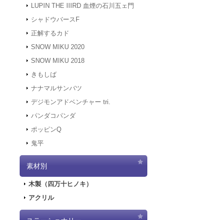
LUPIN THE IIIRD 血煙の石川五ェ門
アクセスできな
ハッピーステーシ
す。
1,540円
(税込)
シャドウバースF
2021.12.20
「G
在庫なし
正解するカド
2021.12.7
サーバ
東京駅/一番街で
にアクセスでき
SNOW MIKU 2020
線路をイメージし
す。
所へ飾ってあげて
SNOW MIKU 2018
2021.12.6
「初音ミ
きもしば
二次受注を開始
2021.10.29
「初音
ナナマルサンバツ
売を開始しまし
デジモンアドベンチャー tri.
ハッピーステーシ
2021.10.12
「G
パンダコパンダ
1,540円
(税込)
在庫なし
2021.10.9
ご好評
ポッピンQ
東京駅/一番街で
2021.10.9
「GA
鬼平
線路をイメージし
2021.9.17
「GA
所へ飾ってあげて
2021.7.7
東京オ
素材別
2021.5.31
正午を
2021.4.2
『初音
木製（四万十ヒノキ）
2021.4.1
4/2
アクリル
2021.4.1
4/2（
ハッピーステーシ
実施します。
1,540円
(税込)
2020.10.1
Pay