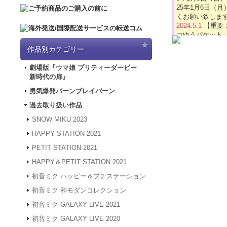
25年1月6日
くお願い致しま
2024.5.1
【重要
コゆうパケット
SNOW MIKU 2
2024.4.16
【GW
3,300円
(税込)
作品別カテゴリー
「5/3（金）～
在庫なし
は4/30～5/
2024年1月31
劇場版『ウマ娘 プリティーダービー
ど何卒よろしく
ゆら揺れるアクリ
新時代の扉』
2024.3.12
「勇気
m） …
2024.1.4
【新年
勇気爆発バーンブレイバーン
被災地の皆様の
過去取り扱い作品
年度も何卒よろ
2023.12.27
【年
SNOW MIKU 2023
24年1月3日
HAPPY STATION 2021
は、2024年1
プチステーション
何卒よろしくお
2,200円
(税込)
PETIT STATION 2021
2023.4.16
【GW
在庫あり
HAPPY＆PETIT STATION 2021
間、GW休業と
かわいいプチキャ
させていただき
る、飾って、見て、
初音ミク ハッピー＆プチステーション
2023.2.15
「SN
ラシート/…
初音ミク 和モダンコレクション
2023.2.6
「SNO
初音ミク GALAXY LIVE 2021
2022.1.19
メンテ
スできない状態
初音ミク GALAXY LIVE 2020
2022.1.7
システム