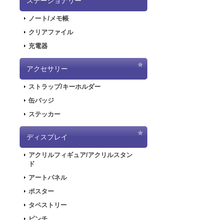
ステーショナリー
在庫あり
2020.9.18
「GA
東京駅/一番街で
ノート/メモ帳
線路をイメージし
2020.9.4
「GAL
所へ飾ってあげて
クリアファイル
2020.6.5
「初音
充電器
2020.6.5
「初音
した！
アクセサリー
2020.5.8
「SN
ハッピーステーシ
ストラップ/キーホルダー
販を開始しまし
1,540円
(税込)
2019.11.1
音楽R
缶バッジ
在庫なし
東京駅/一番街で
ラストが登場し
ステッカー
線路をイメージし
2019.5.10
「初音
所へ飾ってあげて
ディスプレイ
2019.4.26
「初音
特設ページを公
アクリルフィギュア/アクリルスタン
2019.4.26
「初音
ド
た！
アートパネル
ハッピーステーシ
2019.4.26
「初音
1,540円
(税込)
ポスター
在庫なし
2018.7.13
「デジモ
タペストリー
東京駅/一番街で
開しました！
線路をイメージし
ピンチ