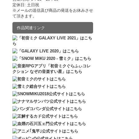
定休日: 土日祝
2017.02.10
ポッ
※メールの送信及び商品の発送をお休みさせ
2017.02.02
ポッ
て頂きます。
【予約受付終了】GA
2016.12.10
販売
1,650円
(税込)
作品関連リンク
在庫なし
この商品は、予
をご確認ください。 
月1日より順次発
SNOW MIKU 2
2,750円
(税込)
在庫なし
2021年1月31日
化！ゆらゆら揺れ
（奥…