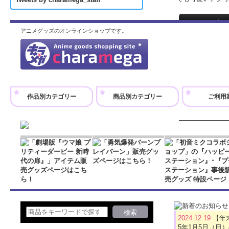
アニメグッズのオンラインショップです。
BBB ちょこっと
880円
(税込)
在庫あり
オリジナルTVア
アクスタ」が登場
作品別カテゴリー
商品別カテゴリー
ご利用
ても可愛いアクリ
ブレイバーン BI
「ああ、そうか…
3,300円
(税込)
在庫あり
オリジナルTVア
アクリルスタンドが
奥行き90mm …
2024.12.19
【年
5年1月5日（日