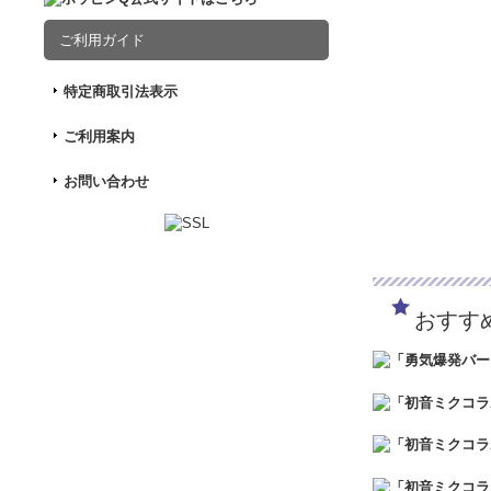
SNOWMIKU20
ご利用ガイド
2,200円
(税込)
在庫なし
SNOWMIKU
特定商取引法表示
す。 イラストレ
さい！ 封入の台
ご利用案内
お問い合わせ
デジモンアドベンチ
3,300円
(税込)
在庫なし
デジモンとキャラ
おすす
勢揃いしたジオラ
ズ：W150×H2
HAPPY STATI
1,320円
(税込)