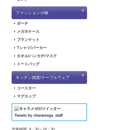
2018.6.7
サーバー
所へ飾ってあげて
できない状態と
ファッション小物
2018.6.1
「SNO
2018.2.28
「SN
ポーチ
2017.11.30
「ナ
メガネケース
ハッピーステーシ
2017.11.22
「パ
ブランケット
1,540円
(税込)
2017.11.17
「デ
在庫なし
Tシャツ/パーカー
東京駅/一番街で
2017.09.08
「き
タオル/ハンカチ/マスク
線路をイメージし
2017.07.19
「L
所へ飾ってあげて
トートバッグ
2017.07.07
「正
2017.06.19
「L
キッチン雑貨/テーブルウェア
した！
コースター
2017.04.21
「LU
【予約受付終了】GA
マグカップ
1,650円
(税込)
2017.04.21
「LU
在庫なし
2017.03.29
アニ
この商品は、予
2017.03.18
アニ
をご確認ください。 
Tweets by charamega_staff
月1日より順次発
2017.03.14
アニ
2017.02.15
ポッ
営業時間: 9：30～18：30