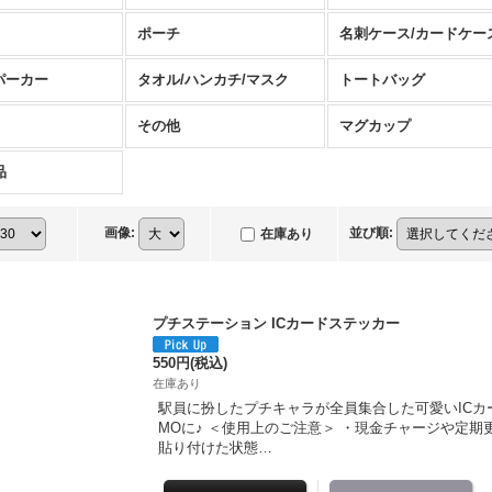
ポーチ
名刺ケース/カードケー
パーカー
タオル/ハンカチ/マスク
トートバッグ
その他
マグカップ
品
画像
:
並び順
:
在庫あり
プチステーション ICカードステッカー
550円
(税込)
在庫あり
駅員に扮したプチキャラが全員集合した可愛いICカード
MOに♪ ＜使用上のご注意＞ ・現金チャージや定期
貼り付けた状態…