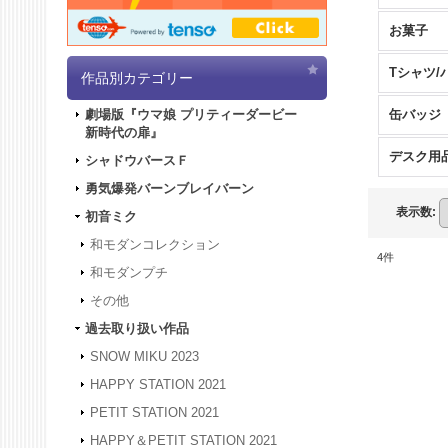
お菓子
Tシャツ/
作品別カテゴリー
缶バッジ
劇場版『ウマ娘 プリティーダービー
新時代の扉』
デスク用
シャドウバースＦ
勇気爆発バーンブレイバーン
表示数
:
初音ミク
和モダンコレクション
4
件
和モダンプチ
その他
過去取り扱い作品
SNOW MIKU 2023
HAPPY STATION 2021
PETIT STATION 2021
HAPPY＆PETIT STATION 2021