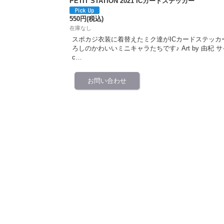
PETIT STATION 2021 ICカードステッカー
550円
(税込)
在庫なし
スポカジ衣装に着替えたミク達がICカードステッカ
ろしのかわいいミニキャラたちです♪ Art by 由杞 サイ
c…