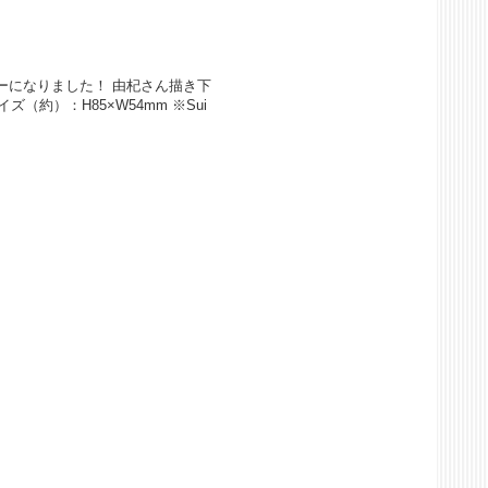
ーになりました！ 由杞さん描き下
ズ（約）：H85×W54mm ※Sui