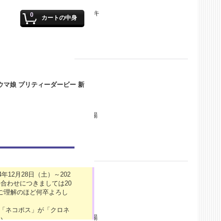
より「ひなたでのんびり アクリルキ
0
カートの中身
るこの商品だけの描き…
より「アクリルコースター」が登場
するもよしのキャラクタ…
12月28日（土）～202
合わせにつきましては20
がご理解のほど何卒よろし
の「ネコポス」が「クロネ
より「アクリルコースター」が登場
い。