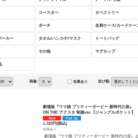
コースター
タペストリー
ポーチ
名刺ケース/カードケー
パーカー
タオル/ハンカチ/マスク
トートバッグ
その他
マグカップ
品
画像
:
並び順
:
在庫あり
劇場版『ウマ娘 プリティーダービー 新時代の扉』
ON THE アクスタ 制服ver.【ジャングルポケット】
1,320円
(税込)
在庫あり
劇場版『ウマ娘 プリティーダービー 新時代の扉』より「