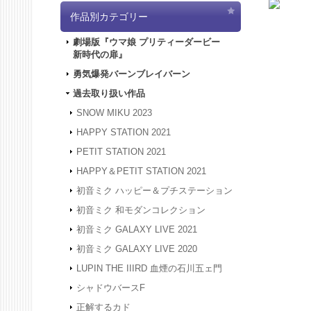
2024.4.
作品別カテゴリー
「5/3
は4/3
劇場版『ウマ娘 プリティーダービー
ど何卒よ
新時代の扉』
2024.3.
2024.1.
勇気爆発バーンブレイバーン
被災地の
過去取り扱い作品
年度も何
2023.12
SNOW MIKU 2023
24年1
HAPPY STATION 2021
は、20
何卒よろ
PETIT STATION 2021
2023.4.
HAPPY＆PETIT STATION 2021
間、GW
させてい
初音ミク ハッピー＆プチステーション
2023.2.
初音ミク 和モダンコレクション
2023.2.
初音ミク GALAXY LIVE 2021
2022.1.
スできな
初音ミク GALAXY LIVE 2020
2022.1.
LUPIN THE IIIRD 血煙の石川五ェ門
アクセス
す。
シャドウバースF
2021.12
正解するカド
2021.12