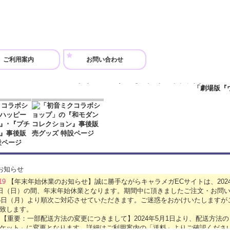
在庫あり
劇場版『ウマ娘 プリティーダービー 新時代の扉』
ーホルダー」が登場です！ ひなたでお昼寝してい
ご利用案内
お問い合わせ
劇場版『ウマ娘 プリティーダービー 新時代の扉』
アクリルコースター【ジャングルポケット】
880円
(税込)
在庫あり
劇場版『ウマ娘 プリティーダービー 新時代の扉』
です！ コースターとして使うもよし、飾って鑑賞
劇場版『ウマ娘 プリティーダービー 新時代の扉』
.19
【年末年始休業のお知らせ】誠に勝手ながらキャラメガECサイトは、2024年
アクリルコースター【アグネスタキオン】
5日（日）の間、年末年始休業となります。期間中に頂きましたご注文・お問い
月6日（月）より順次ご対応させていただきます。ご迷惑をおかけいたします
880円
(税込)
致します。
在庫あり
1
【重要：一部配送方法の変更につきまして】2024年5月1日より、配送方法
劇場版『ウマ娘 プリティーダービー 新時代の扉』
ケット」に変更となります。詳細はご利用案内の「送料」よりご確認くださ