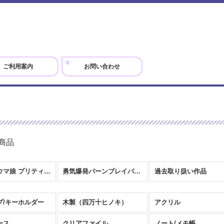
ご利用案内
お問い合わせ
商品
劇場版『ウマ娘 プリティーダービー 新時代の扉』
勇気爆発バーンブレイバーン
過去取り扱い作品
プ/キーホルダー
木製（四万十ヒノキ）
アクリル
ース
クリアファイル
ノート/メモ帳