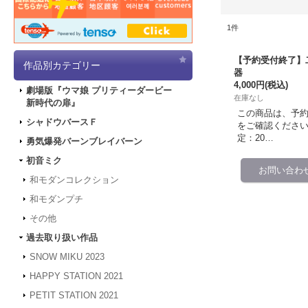
1
件
【予約受付終了】二次
作品別カテゴリー
器
4,000円
(税込)
劇場版『ウマ娘 プリティーダービー
在庫なし
新時代の扉』
この商品は、予
シャドウバースＦ
をご確認ください。 予
定：20…
勇気爆発バーンブレイバーン
初音ミク
和モダンコレクション
和モダンプチ
その他
過去取り扱い作品
SNOW MIKU 2023
HAPPY STATION 2021
PETIT STATION 2021