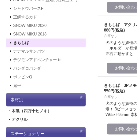
シャドウバースF
正解するカド
きもしば アクリ
SNOW MIKU 2020
880円
(税込)
SNOW MIKU 2018
在庫なし
犬のような妖怪
きもしば
ーホルダーが登場
ナナマルサンバツ
左右に動かすと…
デジモンアドベンチャー tri.
パンダコパンダ
ポッピンQ
きもしば 3Pメモ
鬼平
550円
(税込)
在庫なし
素材別
犬のような妖怪
場！ 3ピースセ
木製（四万十ヒノキ）
W65xH95mm 
アクリル
ステーショナリー