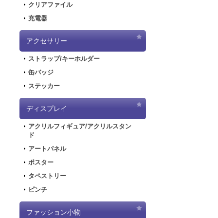
クリアファイル
2020.6.5
「初音
充電器
2020.6.5
「初音
した！
アクセサリー
2020.5.8
「SN
ストラップ/キーホルダー
販を開始しまし
2019.11.1
音楽R
缶バッジ
ラストが登場し
ステッカー
2019.5.10
「初音
ディスプレイ
2019.4.26
「初音
特設ページを公
アクリルフィギュア/アクリルスタン
2019.4.26
「初音
ド
た！
アートパネル
2019.4.26
「初音
ポスター
2018.7.13
「デジモ
タペストリー
開しました！
ピンチ
2018.6.7
サーバー
できない状態と
ファッション小物
2018.6.1
「SNO