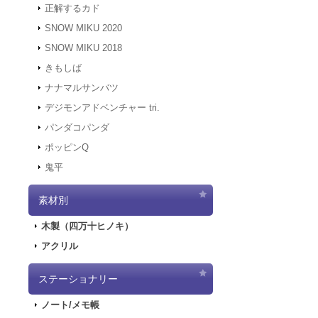
正解するカド
2021.12.7
サーバ
にアクセスでき
SNOW MIKU 2020
す。
SNOW MIKU 2018
2021.12.6
「初音ミ
きもしば
二次受注を開始
2021.10.29
「初音
ナナマルサンバツ
売を開始しまし
デジモンアドベンチャー tri.
2021.10.12
「G
パンダコパンダ
2021.10.9
ご好評
ポッピンQ
2021.10.9
「GA
鬼平
2021.9.17
「GA
2021.7.7
東京オ
素材別
2021.5.31
正午を
2021.4.2
『初音
木製（四万十ヒノキ）
2021.4.1
4/2
アクリル
2021.4.1
4/2（
実施します。
2020.10.1
Pay
ステーショナリー
2020.9.18
「GA
ノート/メモ帳
2020.9.4
「GAL