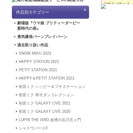
コゆうパケット
2024.4.16
【GW
作品別カテゴリー
「5/3（金）～
は4/30～5/
劇場版『ウマ娘 プリティーダービー
ど何卒よろしく
新時代の扉』
2024.3.12
「勇気
2024.1.4
【新年
勇気爆発バーンブレイバーン
被災地の皆様の
過去取り扱い作品
年度も何卒よろ
2023.12.27
【年
SNOW MIKU 2023
24年1月3日
HAPPY STATION 2021
は、2024年1
何卒よろしくお
PETIT STATION 2021
2023.4.16
【GW
HAPPY＆PETIT STATION 2021
間、GW休業と
させていただき
初音ミク ハッピー＆プチステーション
2023.2.15
「SN
初音ミク 和モダンコレクション
2023.2.6
「SNO
初音ミク GALAXY LIVE 2021
2022.1.19
メンテ
スできない状態
初音ミク GALAXY LIVE 2020
2022.1.7
システム
LUPIN THE IIIRD 血煙の石川五ェ門
アクセスできな
す。
シャドウバースF
2021.12.20
「G