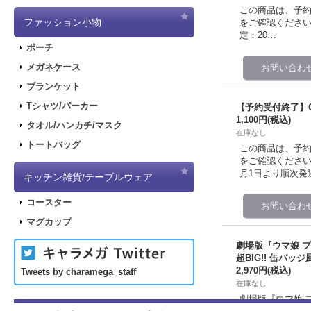
この商品は、予
ファッション小物
をご確認ください。 予
定：20…
ポーチ
メガネケース
ブランケット
Tシャツ/パーカー
【予約受付終了】GA
1,100円
(税込)
タオル/ハンカチ/マスク
在庫なし
トートバッグ
この商品は、予
をご確認ください。 
月1日より順次発
キッチン雑貨/テーブルウェア
コースター
マグカップ
劇場版『ウマ娘 
超BIG!! 缶バッ
2,970円
(税込)
Tweets by charamega_staff
在庫なし
劇場版『ウマ娘 