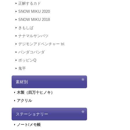
正解するカド
2021.12.7
サーバ
にアクセスでき
SNOW MIKU 2020
す。
SNOW MIKU 2018
2021.12.6
「初音ミ
きもしば
二次受注を開始
2021.10.29
「初音
ナナマルサンバツ
売を開始しまし
デジモンアドベンチャー tri.
2021.10.12
「G
パンダコパンダ
2021.10.9
ご好評
ポッピンQ
2021.10.9
「GA
鬼平
2021.9.17
「GA
2021.7.7
東京オ
素材別
2021.5.31
正午を
2021.4.2
『初音
木製（四万十ヒノキ）
2021.4.1
4/2
アクリル
2021.4.1
4/2（
実施します。
2020.10.1
Pay
ステーショナリー
2020.9.18
「GA
ノート/メモ帳
2020.9.4
「GAL