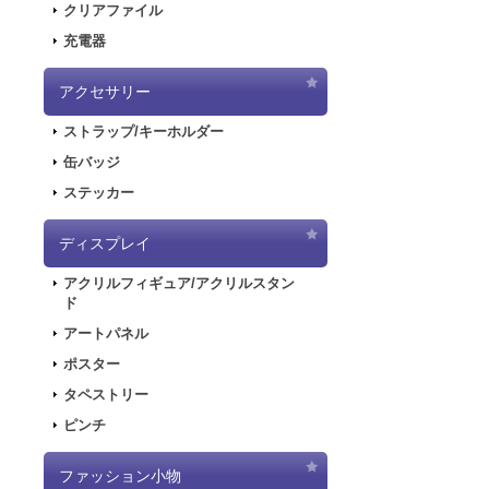
クリアファイル
2020.6.5
「初音
充電器
2020.6.5
「初音
した！
アクセサリー
2020.5.8
「SN
ストラップ/キーホルダー
販を開始しまし
2019.11.1
音楽R
缶バッジ
ラストが登場し
ステッカー
2019.5.10
「初音
ディスプレイ
2019.4.26
「初音
特設ページを公
アクリルフィギュア/アクリルスタン
2019.4.26
「初音
ド
た！
アートパネル
2019.4.26
「初音
ポスター
2018.7.13
「デジモ
タペストリー
開しました！
ピンチ
2018.6.7
サーバー
できない状態と
ファッション小物
2018.6.1
「SNO