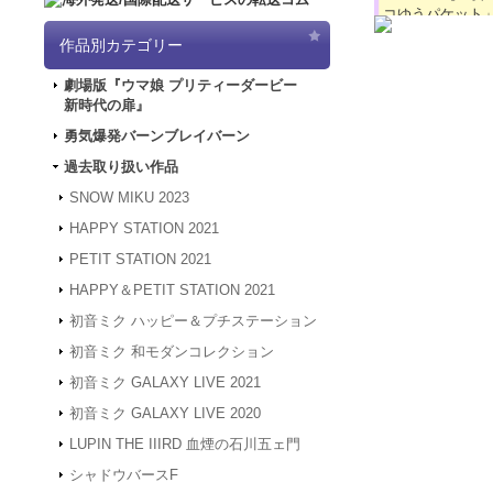
コゆうパケット
2024.4.16
【GW
作品別カテゴリー
「5/3（金）～
は4/30～5/
劇場版『ウマ娘 プリティーダービー
ど何卒よろしく
新時代の扉』
2024.3.12
「勇気
2024.1.4
【新年
勇気爆発バーンブレイバーン
被災地の皆様の
過去取り扱い作品
年度も何卒よろ
2023.12.27
【年
SNOW MIKU 2023
24年1月3日
HAPPY STATION 2021
は、2024年1
何卒よろしくお
PETIT STATION 2021
2023.4.16
【GW
HAPPY＆PETIT STATION 2021
間、GW休業と
させていただき
初音ミク ハッピー＆プチステーション
2023.2.15
「SN
初音ミク 和モダンコレクション
2023.2.6
「SNO
初音ミク GALAXY LIVE 2021
2022.1.19
メンテ
スできない状態
初音ミク GALAXY LIVE 2020
2022.1.7
システム
LUPIN THE IIIRD 血煙の石川五ェ門
アクセスできな
す。
シャドウバースF
2021.12.20
「G