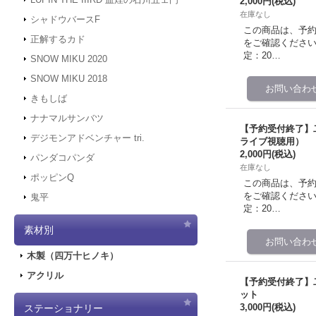
2,000円
(税込)
在庫なし
シャドウバースF
この商品は、予
正解するカド
をご確認ください。 予
定：20…
SNOW MIKU 2020
SNOW MIKU 2018
きもしば
ナナマルサンバツ
【予約受付終了】二次
デジモンアドベンチャー tri.
ライブ視聴用）
2,000円
(税込)
パンダコパンダ
在庫なし
ポッピンQ
この商品は、予
をご確認ください。 予
鬼平
定：20…
素材別
木製（四万十ヒノキ）
アクリル
【予約受付終了】二次
ット
3,000円
(税込)
ステーショナリー