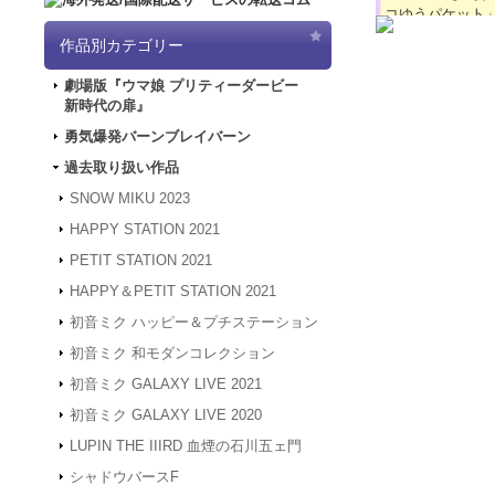
コゆうパケット
2024.4.16
【GW
作品別カテゴリー
「5/3（金）～
は4/30～5/
劇場版『ウマ娘 プリティーダービー
プチステーション 
ど何卒よろしく
新時代の扉』
2024.3.12
「勇気
550円
(税込)
2024.1.4
【新年
勇気爆発バーンブレイバーン
在庫なし
被災地の皆様の
過去取り扱い作品
駅員に扮したプチ
年度も何卒よろ
MOに♪ ＜使用
2023.12.27
【年
SNOW MIKU 2023
貼り付けた状態
24年1月3日
HAPPY STATION 2021
は、2024年1
何卒よろしくお
PETIT STATION 2021
2023.4.16
【GW
HAPPY＆PETIT STATION 2021
間、GW休業と
させていただき
初音ミク ハッピー＆プチステーション
プチステーション
2023.2.15
「SN
2,200円
(税込)
初音ミク 和モダンコレクション
2023.2.6
「SNO
在庫なし
初音ミク GALAXY LIVE 2021
2022.1.19
メンテ
かわいいプチキャ
スできない状態
る、飾って、見て、
初音ミク GALAXY LIVE 2020
2022.1.7
システム
ラシート/…
LUPIN THE IIIRD 血煙の石川五ェ門
アクセスできな
す。
シャドウバースF
2021.12.20
「G