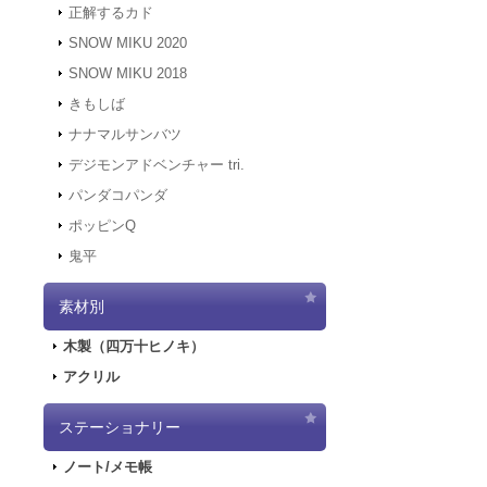
正解するカド
2021.12.7
サーバ
にアクセスでき
SNOW MIKU 2020
ハッピーステーシ
す。
1,540円
(税込)
SNOW MIKU 2018
2021.12.6
「初音ミ
在庫なし
きもしば
二次受注を開始
東京駅/一番街で
2021.10.29
「初音
ナナマルサンバツ
線路をイメージし
所へ飾ってあげて
売を開始しまし
デジモンアドベンチャー tri.
2021.10.12
「G
パンダコパンダ
2021.10.9
ご好評
ポッピンQ
2021.10.9
「GA
鬼平
2021.9.17
「GA
ハッピーステーシ
1,540円
(税込)
2021.7.7
東京オ
素材別
在庫なし
2021.5.31
正午を
東京駅/一番街で
2021.4.2
『初音
木製（四万十ヒノキ）
線路をイメージし
2021.4.1
4/2
所へ飾ってあげて
アクリル
2021.4.1
4/2（
実施します。
2020.10.1
Pay
ステーショナリー
2020.9.18
「GA
ノート/メモ帳
2020.9.4
「GAL
ハッピーステーシ