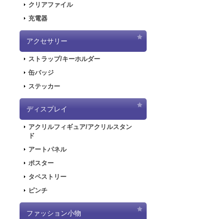
クリアファイル
6,050円
(税込)
2020.6.5
「初音
在庫なし
充電器
2020.6.5
「初音
ハッピーステーシ
した！
ミクを前面に、背面
アクセサリー
ation by 村上…
2020.5.8
「SN
ストラップ/キーホルダー
販を開始しまし
2019.11.1
音楽R
缶バッジ
ラストが登場し
ステッカー
ハッピーステーシ
2019.5.10
「初音
1,650円
(税込)
ディスプレイ
2019.4.26
「初音
在庫なし
特設ページを公
ハッピーステーシ
アクリルフィギュア/アクリルスタン
いやすい！ 普段のお
2019.4.26
「初音
ド
た！
アートパネル
2019.4.26
「初音
ポスター
2018.7.13
「デジモ
タペストリー
開しました！
ピンチ
2018.6.7
サーバー
できない状態と
ファッション小物
2018.6.1
「SNO