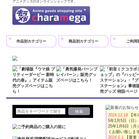
アニメグッズのオンラインショップです。
形をした可愛いネーム
けい …
プチステーション
作品別カテゴリー
商品別カテゴリー
ご利用
880円
(税込)
在庫なし
プチステーション
形をした可愛いネーム
けい …
プチステーション
880円
(税込)
在庫なし
2024.12.19
【年
プチステーション
5年1月5日（日
形をした可愛いネーム
25年1月6日
けい …
くお願い致しま
2024.5.1
【重要