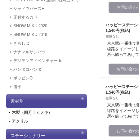
シャドウバースF
正解するカド
ハッピーステーシ
SNOW MIKU 2020
1,540円
(税込)
SNOW MIKU 2018
在庫なし
東京駅/一番街で
きもしば
線路をイメージし
ナナマルサンバツ
所へ飾ってあげて
デジモンアドベンチャー tri.
パンダコパンダ
ポッピンQ
ハッピーステーシ
鬼平
1,540円
(税込)
在庫なし
素材別
東京駅/一番街で
線路をイメージし
木製（四万十ヒノキ）
所へ飾ってあげて
アクリル
ステーショナリー