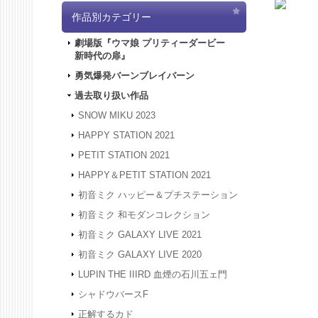
2024.4.
作品別カテゴリー
「5/3
は4/3
劇場版『ウマ娘 プリティーダービー
ど何卒よ
新時代の扉』
2024.3.
2024.1.
勇気爆発バーンブレイバーン
被災地の
過去取り扱い作品
年度も何
2023.12
SNOW MIKU 2023
24年1
HAPPY STATION 2021
は、20
何卒よろ
PETIT STATION 2021
2023.4.
HAPPY＆PETIT STATION 2021
間、GW
させてい
初音ミク ハッピー＆プチステーション
2023.2.
初音ミク 和モダンコレクション
2023.2.
初音ミク GALAXY LIVE 2021
2022.1.
スできな
初音ミク GALAXY LIVE 2020
2022.1.
LUPIN THE IIIRD 血煙の石川五ェ門
アクセス
す。
シャドウバースF
2021.12
正解するカド
2021.12