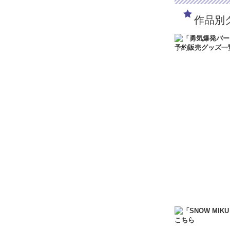
人気イラストレー
衣装をまとってア
作品別
ージしたかわいい
PETIT STATIO
660円
(税込)
在庫なし
人気イラストレー
衣装をまとってア
ージしたかわいい
ひなたでのんびり
777円
(税込)
在庫あり
劇場版『ウマ娘 
ーホルダー」が登