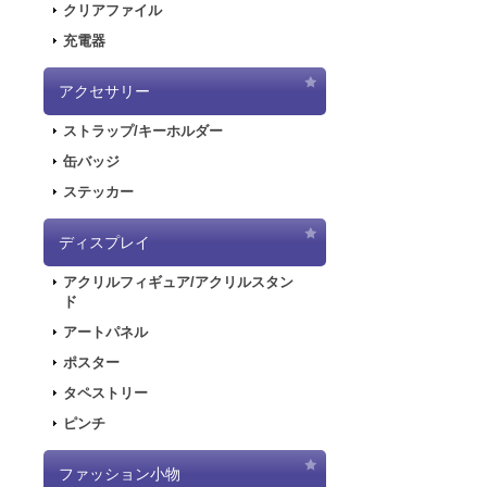
クリアファイル
「ポッピンQ」伊
2020.6.5
「初音
しイラスト！ 本
充電器
2020.6.5
「初音
はレーザー加工
した！
アクセサリー
2020.5.8
「SN
ストラップ/キーホルダー
販を開始しまし
2019.11.1
音楽R
缶バッジ
ポッピンQ ウッ
880円
(税込)
ラストが登場し
ステッカー
在庫なし
2019.5.10
「初音
「ポッピンQ」蒼
ディスプレイ
2019.4.26
「初音
イラスト！ 本編
レーザー加工で
特設ページを公
アクリルフィギュア/アクリルスタン
2019.4.26
「初音
ド
た！
アートパネル
2019.4.26
「初音
ポスター
ポッピンQ ウッ
2018.7.13
「デジモ
タペストリー
880円
(税込)
開しました！
在庫なし
ピンチ
2018.6.7
サーバー
「ポッピンQ」小
できない状態と
しイラスト！ 本
ファッション小物
2018.6.1
「SNO
はレーザー加工