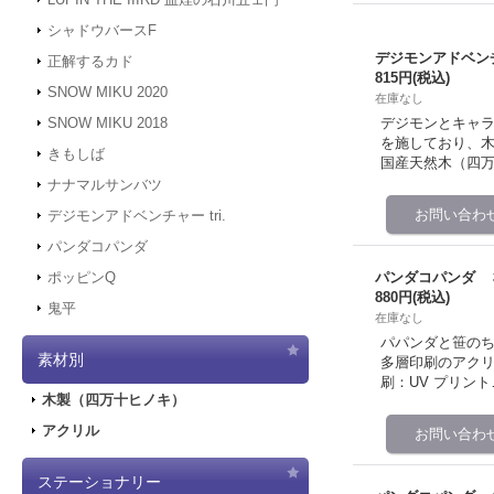
シャドウバースF
デジモンアドベンチ
正解するカド
815円
(税込)
SNOW MIKU 2020
在庫なし
デジモンとキャラ
SNOW MIKU 2018
を施しており、木
きもしば
国産天然木（四
ナナマルサンバツ
デジモンアドベンチャー tri.
パンダコパンダ
パンダコパンダ 
ポッピンQ
880円
(税込)
鬼平
在庫なし
パパンダと笹のち
素材別
多層印刷のアクリル
刷：UV プリント
木製（四万十ヒノキ）
アクリル
ステーショナリー