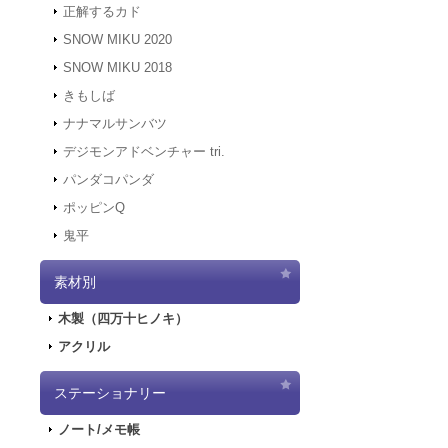
鬼平 木製キーホル
正解するカド
2021.12.7
サーバ
880円
(税込)
にアクセスでき
SNOW MIKU 2020
在庫なし
す。
鬼平のSDイラス
SNOW MIKU 2018
2021.12.6
「初音ミ
の絵柄です。 裏
きもしば
わいある一品です
二次受注を開始
2021.10.29
「初音
ナナマルサンバツ
売を開始しまし
デジモンアドベンチャー tri.
2021.10.12
「G
パンダコパンダ
鬼平 小判型木製
2021.10.9
ご好評
ポッピンQ
880円
(税込)
2021.10.9
「GA
鬼平
在庫なし
2021.9.17
「GA
鬼平の世界観を楽
2021.7.7
東京オ
代名詞をデザイン
素材別
2021.5.31
正午を
と力強さが楽しめ
2021.4.2
『初音
木製（四万十ヒノキ）
2021.4.1
4/2
アクリル
2021.4.1
4/2（
実施します。
2020.10.1
Pay
ステーショナリー
ポッピンQ ウッ
2020.9.18
「GA
880円
(税込)
ノート/メモ帳
在庫なし
2020.9.4
「GAL