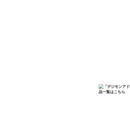
トです。 ぜひお
ひなたでのんびり
777円
(税込)
在庫あり
劇場版『ウマ娘 
ーホルダー」が登
トです。 ぜひお
ひなたでのんびり
777円
(税込)
在庫あり
劇場版『ウマ娘 
ーホルダー」が登
トです。 ぜひお