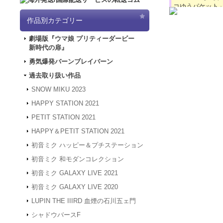
コゆうパケット
2024.4.16
【GW
作品別カテゴリー
「5/3（金）～
鬼平 木製キーホル
は4/30～5/
880円
(税込)
劇場版『ウマ娘 プリティーダービー
ど何卒よろしく
在庫なし
新時代の扉』
2024.3.12
「勇気
鬼平のSDイラス
2024.1.4
【新年
勇気爆発バーンブレイバーン
柄です。 裏面は
被災地の皆様の
ある一品です。 
過去取り扱い作品
年度も何卒よろ
2023.12.27
【年
SNOW MIKU 2023
24年1月3日
HAPPY STATION 2021
は、2024年1
何卒よろしくお
PETIT STATION 2021
2023.4.16
【GW
鬼平 木製キーホル
HAPPY＆PETIT STATION 2021
間、GW休業と
880円
(税込)
させていただき
在庫なし
初音ミク ハッピー＆プチステーション
2023.2.15
「SN
鬼平のSDイラス
初音ミク 和モダンコレクション
谷川平蔵の絵柄で
2023.2.6
「SNO
ではの味わいある
初音ミク GALAXY LIVE 2021
2022.1.19
メンテ
スできない状態
初音ミク GALAXY LIVE 2020
2022.1.7
システム
LUPIN THE IIIRD 血煙の石川五ェ門
アクセスできな
す。
シャドウバースF
2021.12.20
「G