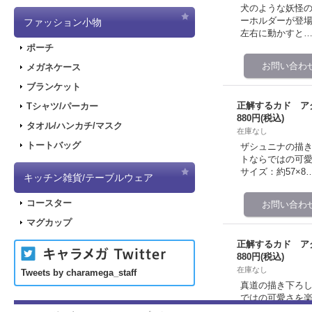
犬のような妖怪
ーホルダーが登場
ファッション小物
左右に動かすと…
ポーチ
メガネケース
ブランケット
正解するカド ア
Tシャツ/パーカー
880円
(税込)
タオル/ハンカチ/マスク
在庫なし
トートバッグ
ザシュニナの描き
トならではの可愛
サイズ：約57×8
キッチン雑貨/テーブルウェア
コースター
マグカップ
正解するカド ア
880円
(税込)
在庫なし
Tweets by charamega_staff
真道の描き下ろし
ではの可愛さを楽
ズ：約41×80mm