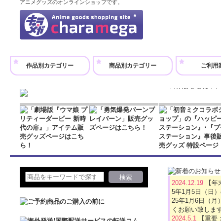
アニメグッズのオンラインショップです。
正解するカド ア
880円
(税込)
作品別カテゴリー
商品別カテゴリー
ご利用
在庫なし
徭の描き下ろしS
はの可愛さを楽し
約51×77mm …
正解するカド ア
880円
(税込)
在庫なし
花森の描き下ろし
2024.12.19
【年
ではの可愛さを楽
5年1月5日（日
ズ：約42×78mm
25年1月6日
くお願い致しま
2024.5.1
【重要