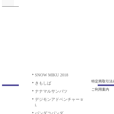
ステッカー
HAPPY＆PETIT STATION
川五ェ門
2021
正解するカド
缶バッジ
初音ミク GALAXY LIVE 2
ホーム
021
SNOW MIKU 2020
その他
新規登録
初音ミク GALAXY LIVE 2
SNOW MIKU 2018
マグカップ
ショッピング
020
きもしば
充電器
ログイン
LUPIN THE IIIRD 血煙の
石川五ェ門
ナナマルサンバツ
デスク用品
正解するカド
デジモンアドベンチャー tri.
SNOW MIKU 2020
パンダコパンダ
SNOW MIKU 2018
ポッピンQ
特定商取引法
きもしば
ご利用案内
鬼平
ナナマルサンバツ
デジモンアドベンチャー tr
i.
パンダコパンダ