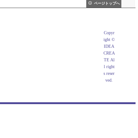
ページトップへ
What's New
Copyr
店長日記
ight ©
メールマガジン
IDEA
CREA
掲示板
TE Al
l right
s reser
ved.