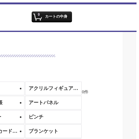
文字サイズ
:
0
カートの中身
アクリルフィギュア/アクリルスタンド
0
件
帳
アートパネル
ー
ピンチ
名刺ケース/カードケース
ブランケット