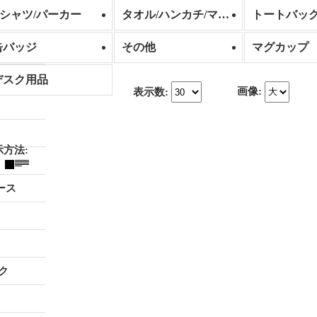
Tシャツ/パーカー
タオル/ハンカチ/マスク
トートバッ
缶バッジ
その他
マグカップ
デスク用品
画像
:
表示数
:
示方法
:
ース
ク