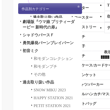
その他
ポスター
作品別カテゴリー
過去取り扱い作品
コースター
劇場版『ウマ娘 プリティーダ
全商品 (過去取り扱い作品)
ービー 新時代の扉』
タペストリー
シャドウバースＦ
SNOW MIKU 2023
ピンチ
勇気爆発バーンブレイバーン
HAPPY STATION 2021
お菓子
初音ミク
表
PETIT STATION 2021
ポーチ
和モダンコレクション
HAPPY＆PETIT STATION 2
名刺ケース/カードケ
和モダンプチ
021
その他
ブランケット
初音ミク GALAXY LIVE 202
過去取り扱い作品
1
Tシャツ/パーカー
SNOW MIKU 2023
初音ミク GALAXY LIVE 202
タオル/ハンカチ/マス
HAPPY STATION 2021
0
トートバッグ
PETIT STATION 2021
LUPIN THE IIIRD 血煙の石