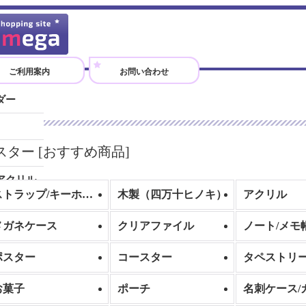
ご利用案内
お問い合わせ
ダー
）
スター
[
おすすめ商品
]
アクリル
ストラップ/キーホルダー
木製（四万十ヒノキ）
アクリル
メガネケース
クリアファイル
ノート/メモ
ポスター
コースター
タペストリ
お菓子
ポーチ