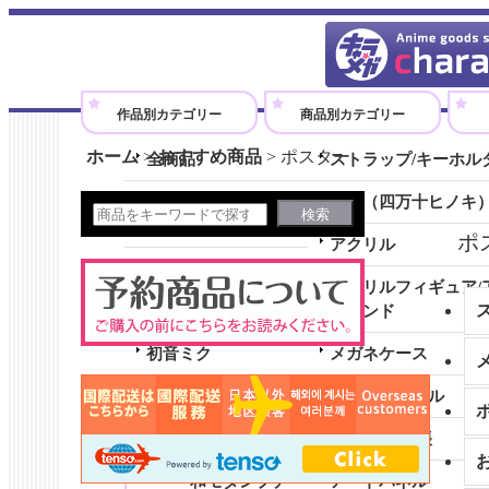
アニメグッズのオンラインショップです。
作品別カテゴリー
商品別カテゴリー
ホーム
>
おすすめ商品
>
ポスター
全商品
ストラップ/キーホル
劇場版『ウマ娘 プリティーダ
木製（四万十ヒノキ
ービー 新時代の扉』
ポ
アクリル
シャドウバースＦ
アクリルフィギュア/
勇気爆発バーンブレイバーン
スタンド
初音ミク
メガネケース
全商品 (初音ミク)
クリアファイル
和モダンコレクション
ノート/メモ帳
和モダンプチ
アートパネル