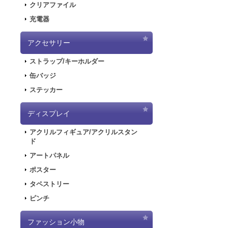
クリアファイル
2020.6.5
「初音
充電器
2020.6.5
「初音
した！
アクセサリー
2020.5.8
「SN
ストラップ/キーホルダー
販を開始しまし
2019.11.1
音楽R
缶バッジ
ラストが登場し
ステッカー
2019.5.10
「初音
ディスプレイ
2019.4.26
「初音
特設ページを公
アクリルフィギュア/アクリルスタン
2019.4.26
「初音
ド
た！
アートパネル
2019.4.26
「初音
ポスター
2018.7.13
「デジモ
タペストリー
開しました！
ピンチ
2018.6.7
サーバー
できない状態と
ファッション小物
2018.6.1
「SNO