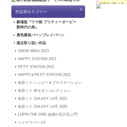
コゆうパケット
2024.4.16
【GW
作品別カテゴリー
「5/3（金）～
は4/30～5/
劇場版『ウマ娘 プリティーダービー
ど何卒よろしく
新時代の扉』
2024.3.12
「勇気
2024.1.4
【新年
勇気爆発バーンブレイバーン
被災地の皆様の
過去取り扱い作品
年度も何卒よろ
2023.12.27
【年
SNOW MIKU 2023
24年1月3日
HAPPY STATION 2021
は、2024年1
何卒よろしくお
PETIT STATION 2021
2023.4.16
【GW
HAPPY＆PETIT STATION 2021
間、GW休業と
させていただき
初音ミク ハッピー＆プチステーション
2023.2.15
「SN
初音ミク 和モダンコレクション
2023.2.6
「SNO
初音ミク GALAXY LIVE 2021
2022.1.19
メンテ
スできない状態
初音ミク GALAXY LIVE 2020
2022.1.7
システム
LUPIN THE IIIRD 血煙の石川五ェ門
アクセスできな
す。
シャドウバースF
2021.12.20
「G