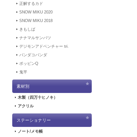
正解するカド
2021.12.7
サーバ
にアクセスでき
SNOW MIKU 2020
す。
SNOW MIKU 2018
2021.12.6
「初音ミ
きもしば
二次受注を開始
2021.10.29
「初音
ナナマルサンバツ
売を開始しまし
デジモンアドベンチャー tri.
2021.10.12
「G
パンダコパンダ
2021.10.9
ご好評
ポッピンQ
2021.10.9
「GA
鬼平
2021.9.17
「GA
2021.7.7
東京オ
素材別
2021.5.31
正午を
2021.4.2
『初音
木製（四万十ヒノキ）
2021.4.1
4/2
アクリル
2021.4.1
4/2（
実施します。
2020.10.1
Pay
ステーショナリー
2020.9.18
「GA
ノート/メモ帳
2020.9.4
「GAL