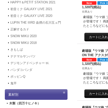
HAPPY＆PETIT STATION 2021
1,320円
(税込)
初音ミク GALAXY LIVE 2021
在庫あり
初音ミク GALAXY LIVE 2020
劇場版『ウマ娘 プ
が登場です！ 両
LUPIN THE IIIRD 血煙の石川五ェ門
たところなどに
正解するカド
SNOW MIKU 2020
SNOW MIKU 2018
きもしば
劇場版『ウマ娘 
ON THE アクス
ナナマルサンバツ
デジモンアドベンチャー tri.
1,320円
(税込)
在庫あり
パンダコパンダ
劇場版『ウマ娘 プ
ポッピンQ
が登場です！ 両
たところなどに
鬼平
素材別
木製（四万十ヒノキ）
劇場版『ウマ娘 