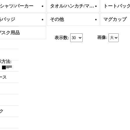
Tシャツ/パーカー
タオル/ハンカチ/マスク
トートバッ
缶バッジ
その他
マグカップ
デスク用品
画像
:
表示数
:
示方法
:
ース
ク