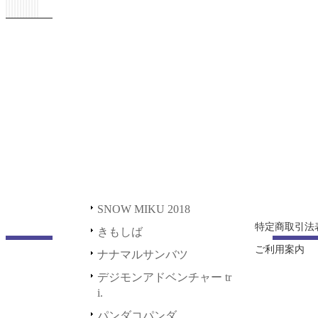
ステッカー
HAPPY＆PETIT STATION
川五ェ門
2021
正解するカド
缶バッジ
初音ミク GALAXY LIVE 2
ホーム
021
SNOW MIKU 2020
その他
新規登録
初音ミク GALAXY LIVE 2
SNOW MIKU 2018
マグカップ
ショッピング
020
きもしば
充電器
ログイン
LUPIN THE IIIRD 血煙の
石川五ェ門
ナナマルサンバツ
デスク用品
正解するカド
デジモンアドベンチャー tri.
SNOW MIKU 2020
パンダコパンダ
SNOW MIKU 2018
ポッピンQ
特定商取引法
きもしば
ご利用案内
鬼平
ナナマルサンバツ
デジモンアドベンチャー tr
i.
パンダコパンダ