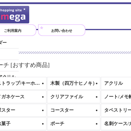
ご利用案内
お問い合わせ
ダー
）
ーチ
[
おすすめ商品
]
アクリル
ストラップ/キーホルダー
木製（四万十ヒノキ）
アクリル
メガネケース
クリアファイル
ノート/メモ
ポスター
コースター
タペストリ
お菓子
ポーチ