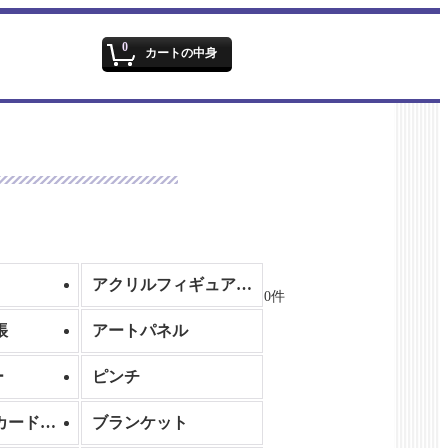
文字サイズ
:
0
カートの中身
アクリルフィギュア/アクリルスタンド
0
件
帳
アートパネル
ー
ピンチ
名刺ケース/カードケース
ブランケット