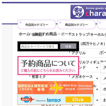
アニメグッズのオンラインショップです。
作品別カテゴリー
商品別カテゴリー
ホーム
>
おすすめ商品
>
ポーチ
全商品
ストラップ/キーホル
劇場版『ウマ娘 プリティーダ
木製（四万十ヒノキ
ービー 新時代の扉』
ポ
アクリル
シャドウバースＦ
アクリルフィギュア/
勇気爆発バーンブレイバーン
スタンド
初音ミク
メガネケース
全商品 (初音ミク)
クリアファイル
和モダンコレクション
ノート/メモ帳
和モダンプチ
アートパネル