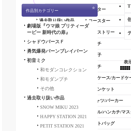
その他
ポスター
作品別カテゴリー
過去取り扱い作品
コースター
劇場版『ウマ娘 プリティーダ
全商品 (過去取り扱い作品)
ービー 新時代の扉』
タペストリー
シャドウバースＦ
SNOW MIKU 2023
ピンチ
勇気爆発バーンブレイバーン
HAPPY STATION 2021
お菓子
初音ミク
表
PETIT STATION 2021
ポーチ
和モダンコレクション
HAPPY＆PETIT STATION 2
名刺ケース/カードケ
和モダンプチ
021
その他
ブランケット
初音ミク GALAXY LIVE 202
過去取り扱い作品
1
Tシャツ/パーカー
SNOW MIKU 2023
初音ミク GALAXY LIVE 202
タオル/ハンカチ/マス
HAPPY STATION 2021
0
トートバッグ
PETIT STATION 2021
LUPIN THE IIIRD 血煙の石