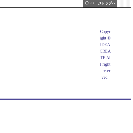
ページトップへ
What's New
Copyr
店長日記
ight ©
メールマガジン
IDEA
CREA
掲示板
TE Al
l right
s reser
ved.