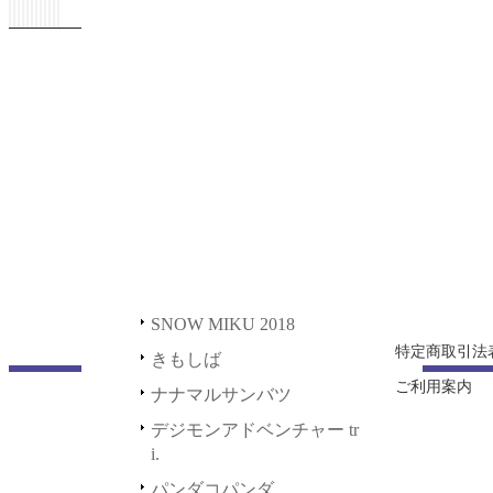
ステッカー
HAPPY＆PETIT STATION
川五ェ門
2021
正解するカド
缶バッジ
初音ミク GALAXY LIVE 2
ホーム
021
SNOW MIKU 2020
その他
新規登録
初音ミク GALAXY LIVE 2
SNOW MIKU 2018
マグカップ
ショッピング
020
きもしば
充電器
ログイン
LUPIN THE IIIRD 血煙の
石川五ェ門
ナナマルサンバツ
デスク用品
正解するカド
デジモンアドベンチャー tri.
SNOW MIKU 2020
パンダコパンダ
SNOW MIKU 2018
ポッピンQ
特定商取引法
きもしば
ご利用案内
鬼平
ナナマルサンバツ
デジモンアドベンチャー tr
i.
パンダコパンダ