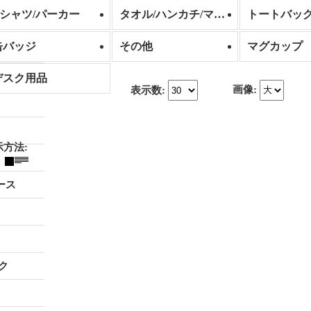
Tシャツ/パーカー
タオル/ハンカチ/マスク
トートバッ
缶バッジ
その他
マグカップ
デスク用品
画像
:
表示数
:
示方法
:
ース
ク