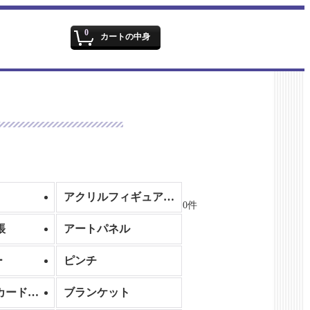
文字サイズ
:
0
カートの中身
アクリルフィギュア/アクリルスタンド
0
件
帳
アートパネル
ー
ピンチ
名刺ケース/カードケース
ブランケット