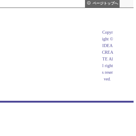
ページトップへ
What's New
Copyr
店長日記
ight ©
メールマガジン
IDEA
CREA
掲示板
TE Al
l right
s reser
ved.