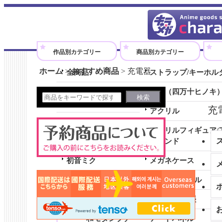
アニメグッズのオンラインショップです。
作品別カテゴリー
商品別カテゴリー
ホーム
>
おすすめ商品
>
充電器
全商品
ストラップ/キーホル
劇場版『ウマ娘 プリティーダ
木製（四万十ヒノキ
ービー 新時代の扉』
充
アクリル
シャドウバースＦ
アクリルフィギュア/
勇気爆発バーンブレイバーン
スタンド
初音ミク
メガネケース
全商品 (初音ミク)
クリアファイル
和モダンコレクション
ノート/メモ帳
和モダンプチ
アートパネル