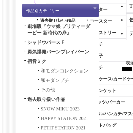
その他
ポスター
作品別カテゴリー
過去取り扱い作品
コースター
劇場版『ウマ娘 プリティーダ
全商品 (過去取り扱い作品)
ービー 新時代の扉』
タペストリー
シャドウバースＦ
SNOW MIKU 2023
ピンチ
勇気爆発バーンブレイバーン
HAPPY STATION 2021
お菓子
初音ミク
表
PETIT STATION 2021
ポーチ
和モダンコレクション
HAPPY＆PETIT STATION 2
名刺ケース/カードケ
和モダンプチ
021
その他
ブランケット
初音ミク GALAXY LIVE 202
過去取り扱い作品
1
Tシャツ/パーカー
SNOW MIKU 2023
初音ミク GALAXY LIVE 202
タオル/ハンカチ/マス
HAPPY STATION 2021
0
トートバッグ
PETIT STATION 2021
LUPIN THE IIIRD 血煙の石