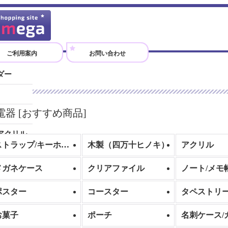
ご利用案内
お問い合わせ
ダー
）
電器
[
おすすめ商品
]
アクリル
ストラップ/キーホルダー
木製（四万十ヒノキ）
アクリル
メガネケース
クリアファイル
ノート/メモ
ポスター
コースター
タペストリ
お菓子
ポーチ