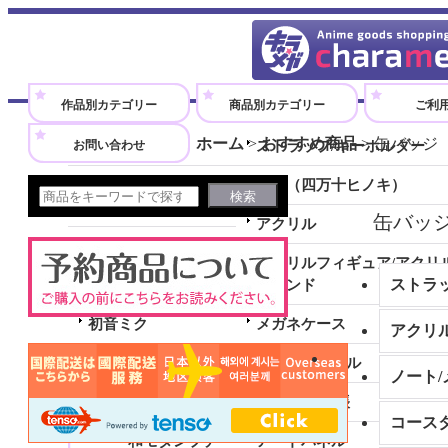
アニメグッズのオンラインショップです。
作品別カテゴリー
商品別カテゴリー
ご利
ホーム
>
おすすめ商品
>
缶バッジ
お問い合わせ
全商品
ストラップ/キーホルダー
劇場版『ウマ娘 プリティーダ
木製（四万十ヒノキ）
ービー 新時代の扉』
缶バッ
アクリル
シャドウバースＦ
アクリルフィギュア/アクリ
勇気爆発バーンブレイバーン
スタンド
初音ミク
メガネケース
全商品 (初音ミク)
クリアファイル
ノート/
和モダンコレクション
ノート/メモ帳
コース
和モダンプチ
アートパネル