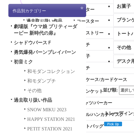
お菓子
その他
ポスター
作品別カテゴリー
ブラン
過去取り扱い作品
コースター
劇場版『ウマ娘 プリティーダ
全商品 (過去取り扱い作品)
ービー 新時代の扉』
タペストリー
トート
シャドウバースＦ
SNOW MIKU 2023
ピンチ
その他
勇気爆発バーンブレイバーン
HAPPY STATION 2021
お菓子
デスク
初音ミク
PETIT STATION 2021
ポーチ
和モダンコレクション
HAPPY＆PETIT STATION 2
名刺ケース/カードケース
和モダンプチ
021
並び順
:
その他
ブランケット
初音ミク GALAXY LIVE 202
過去取り扱い作品
1
Tシャツ/パーカー
SNOW MIKU 2023
トレーディング
初音ミク GALAXY LIVE 202
タオル/ハンカチ/マスク
HAPPY STATION 2021
0
トートバッグ
PETIT STATION 2021
LUPIN THE IIIRD 血煙の石