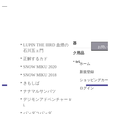
440円
～
5,28
ステッカー
HAPPY＆PETIT STATION
川五ェ門
2021
在庫なし
正解するカド
缶バッジ
初音ミク GALAXY LIVE 2
スポカジ衣装
021
SNOW MIKU 2020
その他
またつみさ
初音ミク GALAXY LIVE 2
SNOW MIKU 2018
マグカップ
ャラの12種類
020
きもしば
充電器
LUPIN THE IIIRD 血煙の
石川五ェ門
ナナマルサンバツ
デスク用品
正解するカド
デジモンアドベンチャー tri.
ホーム
SNOW MIKU 2020
パンダコパンダ
新規登録
SNOW MIKU 2018
ショッピングカート
ポッピンQ
きもしば
ログイン
鬼平
ナナマルサンバツ
デジモンアドベンチャー tr
i.
パンダコパンダ